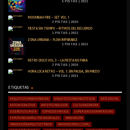
5 PISTAS | 2021
MOOMBAH FIRE – SET VOL. 1
2 PISTAS | 2020
FIESTA SIN TIEMPO – RITMOS DEL RECUERDO
1 PISTAS | 2022
ZONA URBANA – FLOW IMPARABLE
1 PISTAS | 2022
RETRO DISCO VOL. 3 – LA FIESTA NO PARA
2 PISTAS | 2020
HORA LOCA RETRO – VOL. 1: SIN PAUSA, SIN MIEDO
3 PISTAS | 2021
ETIQUETAS
ARQUITECTURABIOHÍBRIDA
ARQUITECTURASINESTÉSICA
ARTEDIGITAL
ARTEINTERACTIVO
ARTEYTECNOLOGÍA
CULTURASONORA
DISEÑOFUTURISTA
ESPACIOSVINTAGE
EXPERIENCIASINMERSIVAS
EXPERIENCIASMULTISENSORIALES
INNOVACIÓN
INNOVACIÓNARQUITECTÓNICA
INNOVACIÓNCULTURAL