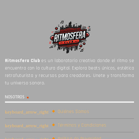
Ritmosfera Club
es un laboratorio creativo donde el ritmo se
encuentra con la cultura digital. Explora beats únicos, estética
retrofuturista y recursos para creadores. Unete y transforma
tu universo sonoro.
NOSOTROS
Quiénes Somos
Términos y Condiciones
Política de Privacidad