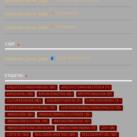
Escríbenos
Lo Nuevo
STAFF
Crew Ritmosfera
ETIQUETAS
ARQUITECTURABIOHÍBRIDA
(169)
ARQUITECTURASINESTÉSICA
(72)
ARTEDIGITAL
(153)
ARTEINTERACTIVO
(69)
ARTEYTECNOLOGÍA
(67)
CULTURASONORA
(250)
DISEÑOFUTURISTA
(72)
ESPACIOSVINTAGE
(91)
EXPERIENCIASINMERSIVAS
(119)
EXPERIENCIASMULTISENSORIALES
(105)
INNOVACIÓN
(128)
INNOVACIÓNARQUITECTÓNICA
(123)
INNOVACIÓNCULTURAL
(115)
INNOVACIÓNDIGITAL
(67)
INNOVACIÓNTECNOLÓGICA
(69)
INNOVACIÓNURBANA
(73)
LOFI
(126)
LOFITECH
(184)
REALIDADAUMENTADA
(289)
REALIDADVIRTUAL
(160)