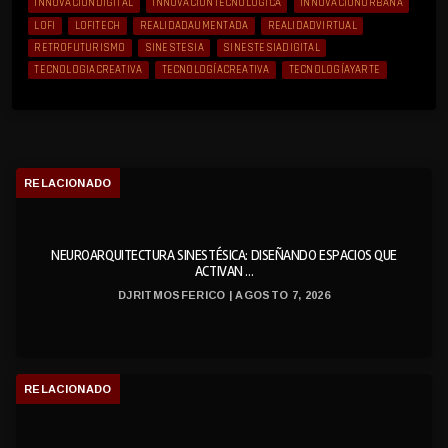
INNOVACIÓNDIGITAL
INNOVACIÓNTECNOLÓGICA
INNOVACIÓNURBANA
LOFI
LOFITECH
REALIDADAUMENTADA
REALIDADVIRTUAL
RETROFUTURISMO
SINESTESIA
SINESTESIADIGITAL
TECNOLOGIACREATIVA
TECNOLOGÍACREATIVA
TECNOLOGÍAYARTE
RELACIONADO
NEUROARQUITECTURA SINESTÉSICA: DISEÑANDO ESPACIOS QUE
ACTIVAN ...
DJRITMOSFERICO | AGOSTO 7, 2026
RELACIONADO