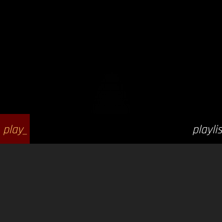
play_
playlis
arrow
t_play