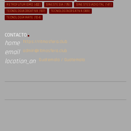
RETROFUTURISMO
(432)
SINESTESIA
(178)
SINESTESIADIGITAL
(141)
TECNOLOGIACREATIVA
(107)
TECNOLOGÍACREATIVA
(369)
TECNOLOGÍAYARTE
(104)
CONTACTO
https://ritmosfera.club
home
admin@ritmosfera.club
email
Guatemala / Guatemala
location_on