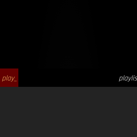
play_
playlis
arrow
t_play