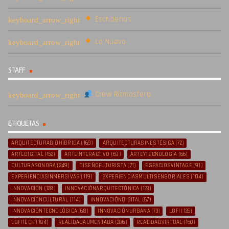
Escríbenos
Lo Nuevo
STAFF
Crew Ritmosfera
ETIQUETAS
ARQUITECTURABIOHÍBRIDA
(169)
ARQUITECTURASINESTÉSICA
(72)
ARTEDIGITAL
(152)
ARTEINTERACTIVO
(69)
ARTEYTECNOLOGÍA
(66)
CULTURASONORA
(249)
DISEÑOFUTURISTA
(71)
ESPACIOSVINTAGE
(91)
EXPERIENCIASINMERSIVAS
(119)
EXPERIENCIASMULTISENSORIALES
(104)
INNOVACIÓN
(128)
INNOVACIÓNARQUITECTÓNICA
(123)
INNOVACIÓNCULTURAL
(114)
INNOVACIÓNDIGITAL
(67)
INNOVACIÓNTECNOLÓGICA
(68)
INNOVACIÓNURBANA
(73)
LOFI
(126)
LOFITECH
(184)
REALIDADAUMENTADA
(286)
REALIDADVIRTUAL
(160)