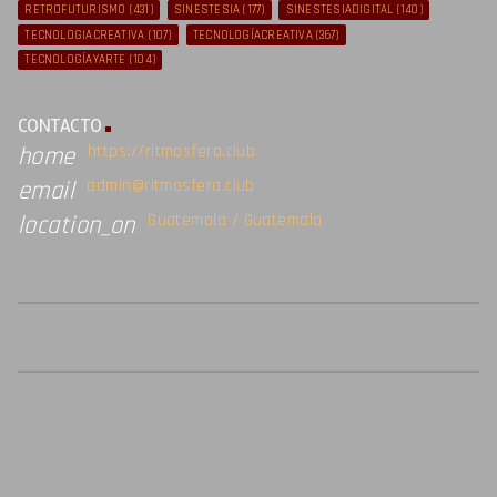
RETROFUTURISMO
(431)
SINESTESIA
(177)
SINESTESIADIGITAL
(140)
TECNOLOGIACREATIVA
(107)
TECNOLOGÍACREATIVA
(367)
TECNOLOGÍAYARTE
(104)
CONTACTO
https://ritmosfera.club
home
admin@ritmosfera.club
email
Guatemala / Guatemala
location_on