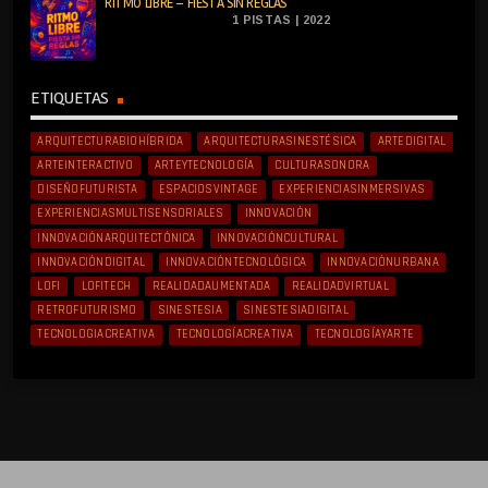
RITMO LIBRE – FIESTA SIN REGLAS
1 PISTAS | 2022
ETIQUETAS
ARQUITECTURABIOHÍBRIDA
ARQUITECTURASINESTÉSICA
ARTEDIGITAL
ARTEINTERACTIVO
ARTEYTECNOLOGÍA
CULTURASONORA
DISEÑOFUTURISTA
ESPACIOSVINTAGE
EXPERIENCIASINMERSIVAS
EXPERIENCIASMULTISENSORIALES
INNOVACIÓN
INNOVACIÓNARQUITECTÓNICA
INNOVACIÓNCULTURAL
INNOVACIÓNDIGITAL
INNOVACIÓNTECNOLÓGICA
INNOVACIÓNURBANA
LOFI
LOFITECH
REALIDADAUMENTADA
REALIDADVIRTUAL
RETROFUTURISMO
SINESTESIA
SINESTESIADIGITAL
TECNOLOGIACREATIVA
TECNOLOGÍACREATIVA
TECNOLOGÍAYARTE