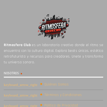
Ritmosfera Club
es un laboratorio creativo donde el ritmo se
encuentra con la cultura digital. Explora beats únicos, estética
retrofuturista y recursos para creadores. Unete y transforma
tu universo sonoro.
NOSOTROS
Quiénes Somos
Términos y Condiciones
Política de Privacidad