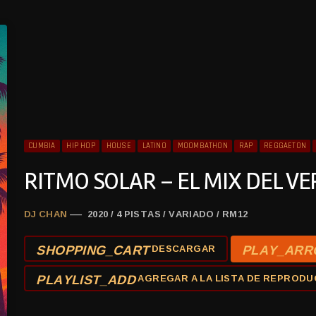
CUMBIA
HIP HOP
HOUSE
LATINO
MOOMBATHON
RAP
REGGAETON
RITMO SOLAR – EL MIX DEL V
DJ CHAN
— 2020 / 4 PISTAS / VARIADO / RM12
SHOPPING_CART
PLAY_AR
DESCARGAR
PLAYLIST_ADD
AGREGAR A LA LISTA DE REPRODU