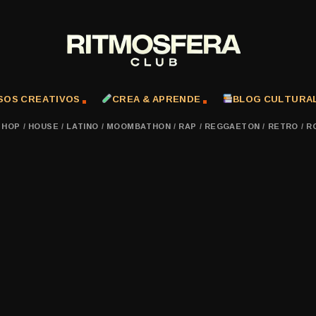
SOS CREATIVOS
CREA & APRENDE
BLOG CULTURA
P HOP
/
HOUSE
/
LATINO
/
MOOMBATHON
/
RAP
/
REGGAETON
/
RETRO
/
R