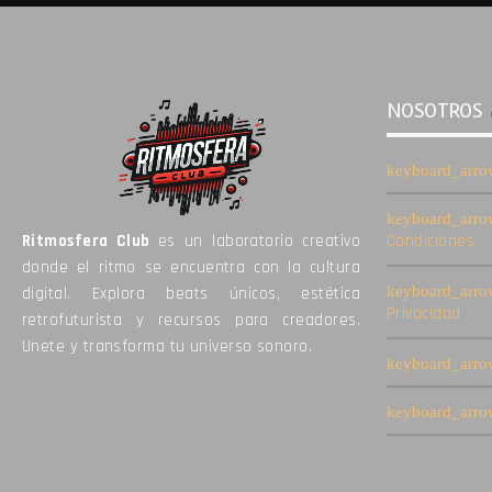
_circl
e_fill
NOSOTROS
ed
Ritmosfera Club
es un laboratorio creativo
Condiciones
donde el ritmo se encuentra con la cultura
digital. Explora beats únicos, estética
Privacidad
retrofuturista y recursos para creadores.
Unete y transforma tu universo sonoro.