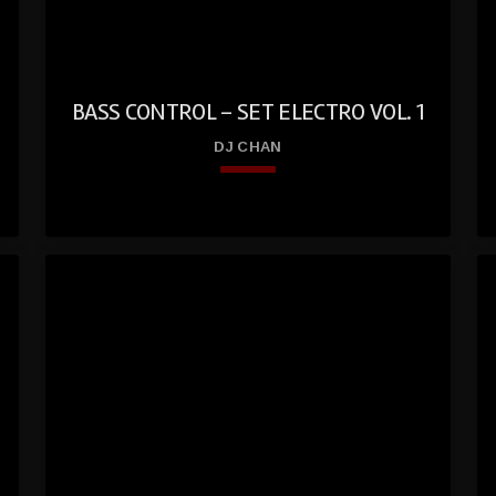
ed
BASS CONTROL – SET ELECTRO VOL. 1
DJ CHAN
keyboard_arrow_down
play
01. Bass Control – Set Electro Vol. 1
_circl
_
e_fill
e