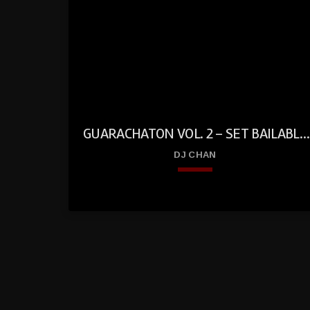
ed
GUARACHATON VOL. 2 – SET BAILABLE
SIN FRENO
DJ CHAN
keyboard_arrow_down
play
01. GuarachaTon Vol. 2 – Set Bailable Sin Freno