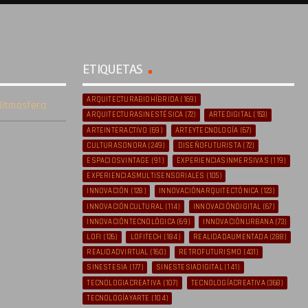
circl
_fill
ETIQUETAS
ed
ARQUITECTURABIOHÍBRIDA
(169)
itmosfera
ARQUITECTURASINESTÉSICA
(72)
ARTEDIGITAL
(153)
ARTEINTERACTIVO
(69)
ARTEYTECNOLOGÍA
(67)
CULTURASONORA
(249)
DISEÑOFUTURISTA
(72)
ESPACIOSVINTAGE
(91)
EXPERIENCIASINMERSIVAS
(119)
EXPERIENCIASMULTISENSORIALES
(105)
INNOVACIÓN
(128)
INNOVACIÓNARQUITECTÓNICA
(123)
INNOVACIÓNCULTURAL
(114)
INNOVACIÓNDIGITAL
(67)
INNOVACIÓNTECNOLÓGICA
(69)
INNOVACIÓNURBANA
(73)
LOFI
(126)
LOFITECH
(184)
REALIDADAUMENTADA
(288)
REALIDADVIRTUAL
(160)
RETROFUTURISMO
(431)
SINESTESIA
(177)
SINESTESIADIGITAL
(141)
TECNOLOGIACREATIVA
(107)
TECNOLOGÍACREATIVA
(368)
TECNOLOGÍAYARTE
(104)