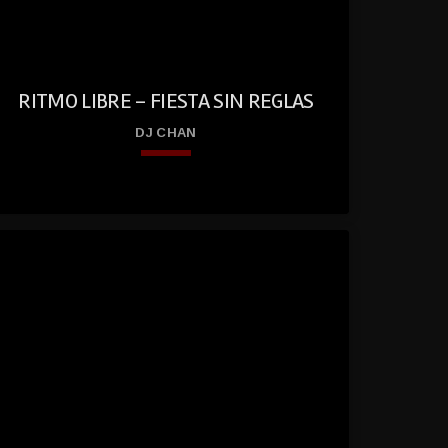
RITMO LIBRE – FIESTA SIN REGLAS
DJ CHAN
keyboard_arrow_down
play
01. Ritmo Libre – Fiesta Sin Reglas
Dj Chan
circl
_fill