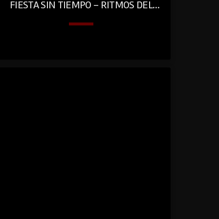
FIESTA SIN TIEMPO – RITMOS DEL
RECUERDO
keyboard_arrow_down
play
01. Fiesta Sin Tiempo – Ritmos del Recuerdo
circl
_fill
ed