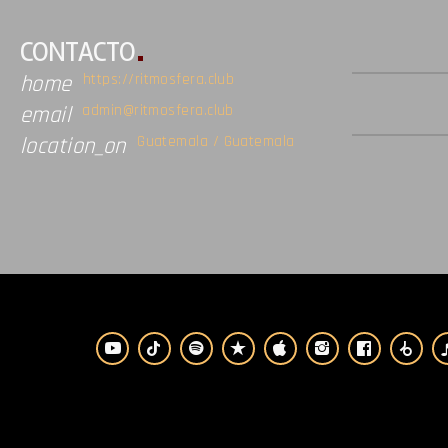
CONTACTO
https://ritmosfera.club
home
admin@ritmosfera.club
email
Guatemala / Guatemala
location_on