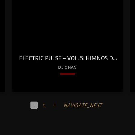
ed
ELECTRIC PULSE – VOL. 5: HIMNOS DE
LA ELECTRÓNICA
DJ CHAN
keyboard_arrow_down
NAVIGATE_NEXT
1
2
3
play
01. Electric Pulse - part 1
Dj Chan
02. Electric Pulse - part 2