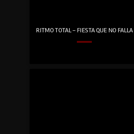
RITMO TOTAL – FIESTA QUE NO FALLA
keyboard_arrow_down
play
01. Ritmo Total – Fiesta Que No Falla
Dj Chan
_circl
e_fill