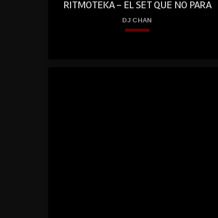
RITMOTEKA – EL SET QUE NO PARA
DJ CHAN
keyboard_arrow_down
play
01. Ritmoteka – El Set Que No Para
_circl
e_fill
ed