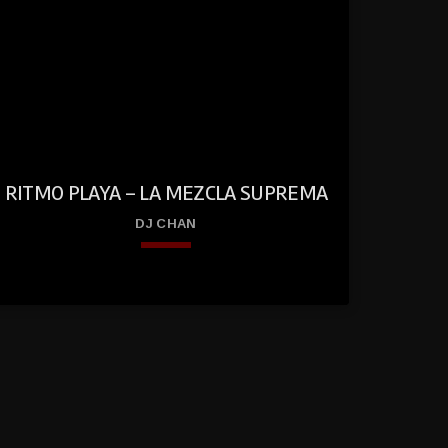
ed
RITMO PLAYA – LA MEZCLA SUPREMA
DJ CHAN
keyboard_arrow_down
play
01. Ritmo Playa – La Mezcla Suprema
Dj Chan