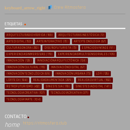
Crew Ritmosfera
ETIQUETAS
ARQUITECTURABIOHÍBRIDA
(169)
ARQUITECTURASINESTÉSICA
(72)
ARTEDIGITAL
(153)
ARTEINTERACTIVO
(70)
ARTEYTECNOLOGÍA
(67)
CULTURASONORA
(250)
DISEÑOFUTURISTA
(73)
ESPACIOSVINTAGE
(91)
EXPERIENCIASINMERSIVAS
(119)
EXPERIENCIASMULTISENSORIALES
(105)
INNOVACIÓN
(128)
INNOVACIÓNARQUITECTÓNICA
(124)
INNOVACIÓNCULTURAL
(115)
INNOVACIÓNDIGITAL
(67)
INNOVACIÓNTECNOLÓGICA
(69)
INNOVACIÓNURBANA
(73)
LOFI
(126)
LOFITECH
(184)
REALIDADAUMENTADA
(289)
REALIDADVIRTUAL
(160)
RETROFUTURISMO
(432)
SINESTESIA
(178)
SINESTESIADIGITAL
(141)
TECNOLOGIACREATIVA
(107)
TECNOLOGÍACREATIVA
(371)
TECNOLOGÍAYARTE
(104)
CONTACTO
https://ritmosfera.club
home