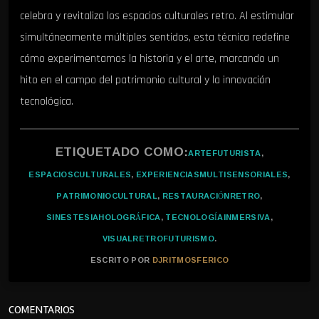
celebra y revitaliza los espacios culturales retro. Al estimular
simultáneamente múltiples sentidos, esta técnica redefine
cómo experimentamos la historia y el arte, marcando un
hito en el campo del patrimonio cultural y la innovación
tecnológica.
ETIQUETADO COMO:
ARTEFUTURISTA
,
ESPACIOSCULTURALES
,
EXPERIENCIASMULTISENSORIALES
,
PATRIMONIOCULTURAL
,
RESTAURACIÓNRETRO
,
SINESTESIAHOLOGRÁFICA
,
TECNOLOGÍAINMERSIVA
,
VISUALRETROFUTURISMO
.
ESCRITO POR
DJRITMOSFERICO
COMENTARIOS