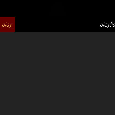
play_
playlis
arrow
t_play