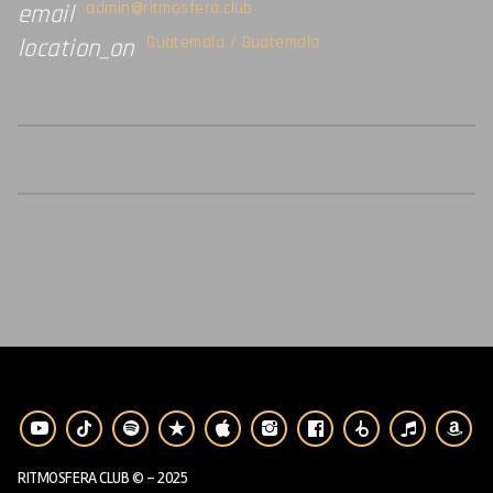
admin@ritmosfera.club
email
Guatemala / Guatemala
location_on
RITMOSFERA CLUB © - 2025