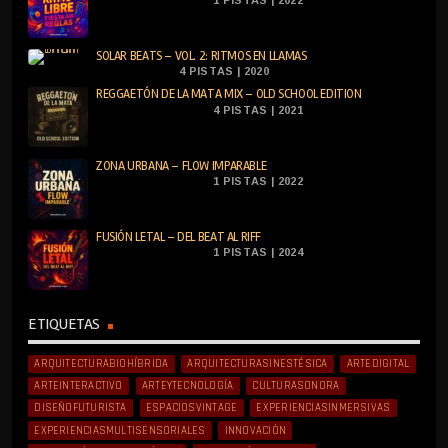
SOLAR BEATS – VOL. 2: RITMOS EN LLAMAS
4 PISTAS | 2020
REGGAETÓN DE LA MATA MIX – OLD SCHOOL EDITION
4 PISTAS | 2021
ZONA URBANA – FLOW IMPARABLE
1 PISTAS | 2022
FUSIÓN LETAL – DEL BEAT AL RIFF
1 PISTAS | 2024
ETIQUETAS
ARQUITECTURABIOHÍBRIDA
ARQUITECTURASINESTÉSICA
ARTEDIGITAL
ARTEINTERACTIVO
ARTEYTECNOLOGÍA
CULTURASONORA
DISEÑOFUTURISTA
ESPACIOSVINTAGE
EXPERIENCIASINMERSIVAS
EXPERIENCIASMULTISENSORIALES
INNOVACIÓN