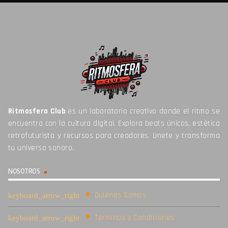
Ritmosfera Club
es un laboratorio creativo donde el ritmo se
encuentra con la cultura digital. Explora beats únicos, estética
retrofuturista y recursos para creadores. Unete y transforma
tu universo sonoro.
NOSOTROS
Quiénes Somos
Términos y Condiciones