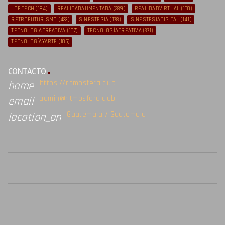
LOFITECH
(184)
REALIDADAUMENTADA
(289)
REALIDADVIRTUAL
(160)
RETROFUTURISMO
(433)
SINESTESIA
(178)
SINESTESIADIGITAL
(141)
TECNOLOGIACREATIVA
(107)
TECNOLOGÍACREATIVA
(371)
TECNOLOGÍAYARTE
(105)
CONTACTO
https://ritmosfera.club
home
admin@ritmosfera.club
email
Guatemala / Guatemala
location_on