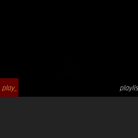
play_
playlis
arrow
t_play