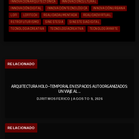
INNOVACIÓNARQUITECTÓNICA
INNOVACIÓNCULTURAL
INNOVACIÓNDIGITAL
INNOVACIÓNTECNOLÓGICA
INNOVACIÓNURBANA
LOFI
LOFITECH
REALIDADAUMENTADA
REALIDADVIRTUAL
RETROFUTURISMO
SINESTESIA
SINESTESIADIGITAL
TECNOLOGIACREATIVA
TECNOLOGÍACREATIVA
TECNOLOGÍAYARTE
RELACIONADO
ARQUITECTURA HOLO-TEMPORAL EN ESPACIOS AUTOORGANIZADOS:
UN VIAJE AL ...
DJRITMOSFERICO | AGOSTO 9, 2026
RELACIONADO