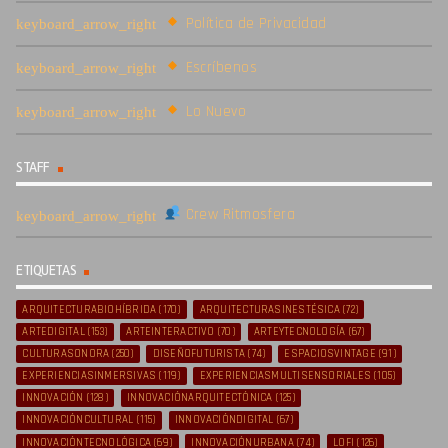
Política de Privacidad
Escríbenos
Lo Nuevo
STAFF
Crew Ritmosfera
ETIQUETAS
ARQUITECTURABIOHÍBRIDA
(170)
ARQUITECTURASINESTÉSICA
(72)
ARTEDIGITAL
(153)
ARTEINTERACTIVO
(70)
ARTEYTECNOLOGÍA
(67)
CULTURASONORA
(250)
DISEÑOFUTURISTA
(74)
ESPACIOSVINTAGE
(91)
EXPERIENCIASINMERSIVAS
(119)
EXPERIENCIASMULTISENSORIALES
(105)
INNOVACIÓN
(128)
INNOVACIÓNARQUITECTÓNICA
(125)
INNOVACIÓNCULTURAL
(115)
INNOVACIÓNDIGITAL
(67)
INNOVACIÓNTECNOLÓGICA
(69)
INNOVACIÓNURBANA
(74)
LOFI
(126)