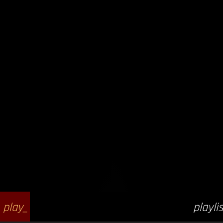
play_
playlis