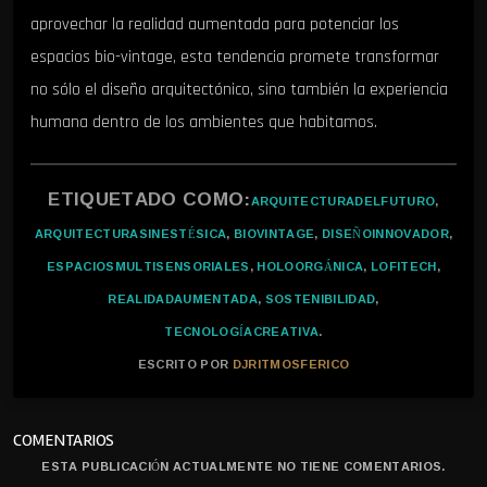
aprovechar la realidad aumentada para potenciar los
espacios bio-vintage, esta tendencia promete transformar
no sólo el diseño arquitectónico, sino también la experiencia
humana dentro de los ambientes que habitamos.
ETIQUETADO COMO:
ARQUITECTURADELFUTURO
,
ARQUITECTURASINESTÉSICA
,
BIOVINTAGE
,
DISEÑOINNOVADOR
,
ESPACIOSMULTISENSORIALES
,
HOLOORGÁNICA
,
LOFITECH
,
REALIDADAUMENTADA
,
SOSTENIBILIDAD
,
TECNOLOGÍACREATIVA
.
ESCRITO POR
DJRITMOSFERICO
COMENTARIOS
ESTA PUBLICACIÓN ACTUALMENTE NO TIENE COMENTARIOS.