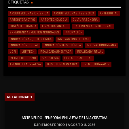
ETIQUETAS
ARQUITECTURABIOHÍBRIDA
ARQUITECTURASINESTÉSICA
ARTEDIGITAL
ARTEINTERACTIVO
ARTEYTECNOLOGÍA
CULTURASONORA
DISEÑOFUTURISTA
ESPACIOSVINTAGE
EXPERIENCIASINMERSIVAS
EXPERIENCIASMULTISENSORIALES
INNOVACIÓN
INNOVACIÓNARQUITECTÓNICA
INNOVACIÓNCULTURAL
INNOVACIÓNDIGITAL
INNOVACIÓNTECNOLÓGICA
INNOVACIÓNURBANA
LOFI
LOFITECH
REALIDADAUMENTADA
REALIDADVIRTUAL
RETROFUTURISMO
SINESTESIA
SINESTESIADIGITAL
TECNOLOGIACREATIVA
TECNOLOGÍACREATIVA
TECNOLOGÍAYARTE
RELACIONADO
ARTE NEURO-SENSORIAL EN LA ERA DE LA IA CREATIVA
DJRITMOSFERICO | AGOSTO 8, 2026