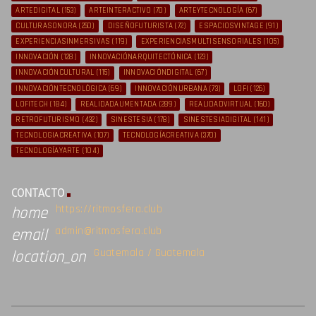
ARTEDIGITAL
(153)
ARTEINTERACTIVO
(70)
ARTEYTECNOLOGÍA
(67)
CULTURASONORA
(250)
DISEÑOFUTURISTA
(72)
ESPACIOSVINTAGE
(91)
EXPERIENCIASINMERSIVAS
(119)
EXPERIENCIASMULTISENSORIALES
(105)
INNOVACIÓN
(128)
INNOVACIÓNARQUITECTÓNICA
(123)
INNOVACIÓNCULTURAL
(115)
INNOVACIÓNDIGITAL
(67)
INNOVACIÓNTECNOLÓGICA
(69)
INNOVACIÓNURBANA
(73)
LOFI
(126)
LOFITECH
(184)
REALIDADAUMENTADA
(289)
REALIDADVIRTUAL
(160)
RETROFUTURISMO
(432)
SINESTESIA
(178)
SINESTESIADIGITAL
(141)
TECNOLOGIACREATIVA
(107)
TECNOLOGÍACREATIVA
(370)
TECNOLOGÍAYARTE
(104)
CONTACTO
https://ritmosfera.club
home
admin@ritmosfera.club
email
Guatemala / Guatemala
location_on