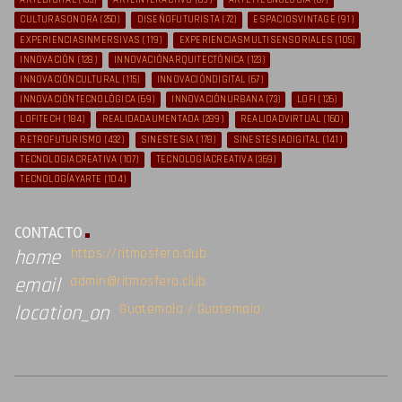
ARTEDIGITAL
(153)
ARTEINTERACTIVO
(69)
ARTEYTECNOLOGÍA
(67)
CULTURASONORA
(250)
DISEÑOFUTURISTA
(72)
ESPACIOSVINTAGE
(91)
EXPERIENCIASINMERSIVAS
(119)
EXPERIENCIASMULTISENSORIALES
(105)
INNOVACIÓN
(128)
INNOVACIÓNARQUITECTÓNICA
(123)
INNOVACIÓNCULTURAL
(115)
INNOVACIÓNDIGITAL
(67)
INNOVACIÓNTECNOLÓGICA
(69)
INNOVACIÓNURBANA
(73)
LOFI
(126)
LOFITECH
(184)
REALIDADAUMENTADA
(289)
REALIDADVIRTUAL
(160)
RETROFUTURISMO
(432)
SINESTESIA
(178)
SINESTESIADIGITAL
(141)
TECNOLOGIACREATIVA
(107)
TECNOLOGÍACREATIVA
(369)
TECNOLOGÍAYARTE
(104)
CONTACTO
https://ritmosfera.club
home
admin@ritmosfera.club
email
Guatemala / Guatemala
location_on