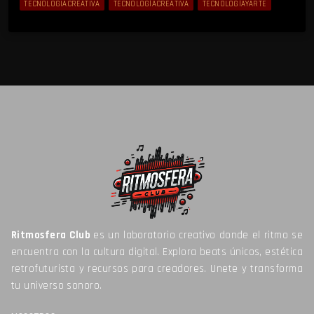
TECNOLOGIACREATIVA
TECNOLOGÍACREATIVA
TECNOLOGÍAYARTE
Ritmosfera Club
es un laboratorio creativo donde el ritmo se
encuentra con la cultura digital. Explora beats únicos, estética
retrofuturista y recursos para creadores. Unete y transforma
tu universo sonoro.