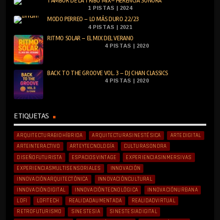
TAMBOR DE LA TRIBU MIX– HERENCIA SONORA
1 PISTAS | 2024
MODO PERREO – LO MÁS DURO 22/23
4 PISTAS | 2021
RITMO SOLAR – EL MIX DEL VERANO
4 PISTAS | 2020
BACK TO THE GROOVE VOL. 3 – DJ CHAN CLASSICS
4 PISTAS | 2020
ETIQUETAS
ARQUITECTURABIOHÍBRIDA
ARQUITECTURASINESTÉSICA
ARTEDIGITAL
ARTEINTERACTIVO
ARTEYTECNOLOGÍA
CULTURASONORA
DISEÑOFUTURISTA
ESPACIOSVINTAGE
EXPERIENCIASINMERSIVAS
EXPERIENCIASMULTISENSORIALES
INNOVACIÓN
INNOVACIÓNARQUITECTÓNICA
INNOVACIÓNCULTURAL
INNOVACIÓNDIGITAL
INNOVACIÓNTECNOLÓGICA
INNOVACIÓNURBANA
LOFI
LOFITECH
REALIDADAUMENTADA
REALIDADVIRTUAL
RETROFUTURISMO
SINESTESIA
SINESTESIADIGITAL