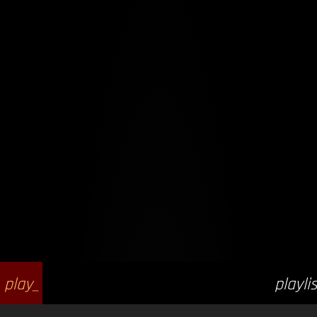
play_
playlis