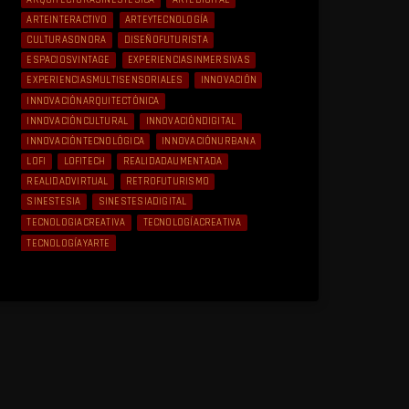
ARTEINTERACTIVO
ARTEYTECNOLOGÍA
CULTURASONORA
DISEÑOFUTURISTA
ESPACIOSVINTAGE
EXPERIENCIASINMERSIVAS
EXPERIENCIASMULTISENSORIALES
INNOVACIÓN
INNOVACIÓNARQUITECTÓNICA
INNOVACIÓNCULTURAL
INNOVACIÓNDIGITAL
INNOVACIÓNTECNOLÓGICA
INNOVACIÓNURBANA
LOFI
LOFITECH
REALIDADAUMENTADA
REALIDADVIRTUAL
RETROFUTURISMO
SINESTESIA
SINESTESIADIGITAL
TECNOLOGIACREATIVA
TECNOLOGÍACREATIVA
TECNOLOGÍAYARTE