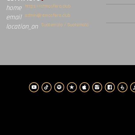
https://ritmosfera.club
home
admin@ritmosfera.club
email
Guatemala / Guatemala
location_on