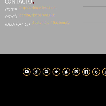
CONTACTO
https://ritmosfera.club
home
admin@ritmosfera.club
email
Guatemala / Guatemala
location_on