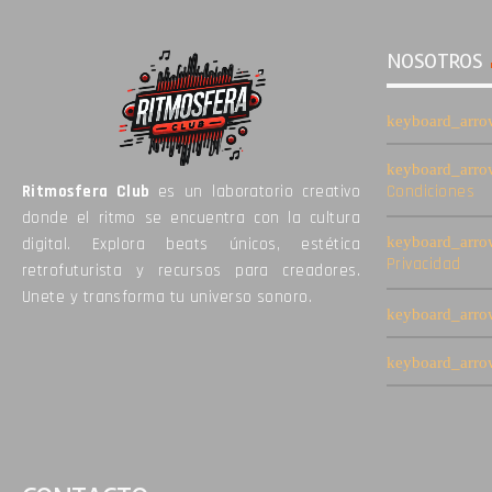
NOSOTROS
Ritmosfera Club
es un laboratorio creativo
Condiciones
donde el ritmo se encuentra con la cultura
digital. Explora beats únicos, estética
Privacidad
retrofuturista y recursos para creadores.
Unete y transforma tu universo sonoro.