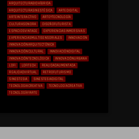
ARQUITECTURABIOHÍBRIDA
ARQUITECTURASINESTÉSICA
ARTEDIGITAL
ARTEINTERACTIVO
ARTEYTECNOLOGÍA
CULTURASONORA
DISEÑOFUTURISTA
ESPACIOSVINTAGE
EXPERIENCIASINMERSIVAS
EXPERIENCIASMULTISENSORIALES
INNOVACIÓN
INNOVACIÓNARQUITECTÓNICA
INNOVACIÓNCULTURAL
INNOVACIÓNDIGITAL
INNOVACIÓNTECNOLÓGICA
INNOVACIÓNURBANA
LOFI
LOFITECH
REALIDADAUMENTADA
REALIDADVIRTUAL
RETROFUTURISMO
SINESTESIA
SINESTESIADIGITAL
TECNOLOGIACREATIVA
TECNOLOGÍACREATIVA
TECNOLOGÍAYARTE