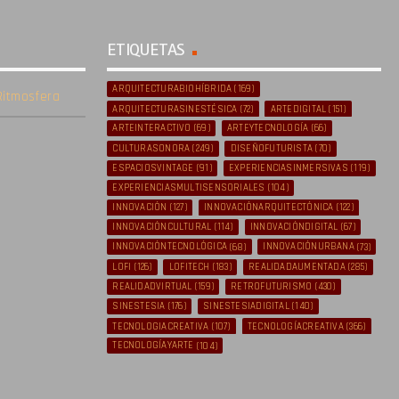
ETIQUETAS
ARQUITECTURABIOHÍBRIDA
(169)
itmosfera
ARQUITECTURASINESTÉSICA
(72)
ARTEDIGITAL
(151)
ARTEINTERACTIVO
(69)
ARTEYTECNOLOGÍA
(66)
CULTURASONORA
(249)
DISEÑOFUTURISTA
(70)
ESPACIOSVINTAGE
(91)
EXPERIENCIASINMERSIVAS
(119)
EXPERIENCIASMULTISENSORIALES
(104)
INNOVACIÓN
(127)
INNOVACIÓNARQUITECTÓNICA
(122)
INNOVACIÓNCULTURAL
(114)
INNOVACIÓNDIGITAL
(67)
INNOVACIÓNTECNOLÓGICA
(68)
INNOVACIÓNURBANA
(73)
LOFI
(126)
LOFITECH
(183)
REALIDADAUMENTADA
(285)
REALIDADVIRTUAL
(159)
RETROFUTURISMO
(430)
SINESTESIA
(176)
SINESTESIADIGITAL
(140)
TECNOLOGIACREATIVA
(107)
TECNOLOGÍACREATIVA
(366)
TECNOLOGÍAYARTE
(104)