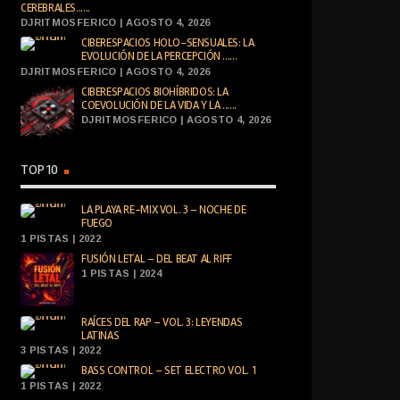
CEREBRALES......
DJRITMOSFERICO | AGOSTO 4, 2026
CIBERESPACIOS HOLO-SENSUALES: LA
EVOLUCIÓN DE LA PERCEPCIÓN ......
DJRITMOSFERICO | AGOSTO 4, 2026
CIBERESPACIOS BIOHÍBRIDOS: LA
COEVOLUCIÓN DE LA VIDA Y LA ......
DJRITMOSFERICO | AGOSTO 4, 2026
TOP 10
LA PLAYA RE-MIX VOL. 3 – NOCHE DE
FUEGO
1 PISTAS | 2022
FUSIÓN LETAL – DEL BEAT AL RIFF
1 PISTAS | 2024
RAÍCES DEL RAP – VOL. 3: LEYENDAS
LATINAS
3 PISTAS | 2022
BASS CONTROL – SET ELECTRO VOL. 1
1 PISTAS | 2022