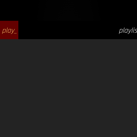
play_
playlis
arrow
t_play