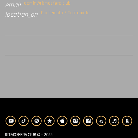
admin@ritmosfera.club
email
Guatemala / Guatemala
location_on
RITMOSFERA CLUB © - 2025