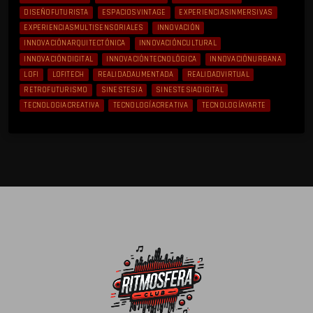
DISEÑOFUTURISTA
ESPACIOSVINTAGE
EXPERIENCIASINMERSIVAS
EXPERIENCIASMULTISENSORIALES
INNOVACIÓN
INNOVACIÓNARQUITECTÓNICA
INNOVACIÓNCULTURAL
INNOVACIÓNDIGITAL
INNOVACIÓNTECNOLÓGICA
INNOVACIÓNURBANA
LOFI
LOFITECH
REALIDADAUMENTADA
REALIDADVIRTUAL
RETROFUTURISMO
SINESTESIA
SINESTESIADIGITAL
TECNOLOGIACREATIVA
TECNOLOGÍACREATIVA
TECNOLOGÍAYARTE