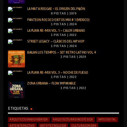
LA MATA REGGAE – EL ORIGEN DEL PAJÓN
8 PISTAS | 1970
PANTEON ROCOCO EXITOS MIX # 1 (MEXICO)
1 PISTAS | 2024
LA PLAYA RE-MIX VOL. 1 – CALOR URBANO
1 PISTAS | 2022
STREET LEGACY – CLÁSICOS DEL HIP HOP
1 PISTAS | 2024
BAILAN LOS TIEMPOS – SET RETRO LATINO VOL. 4
2 PISTAS | 2020
LA PLAYA RE-MIX VOL. 3 – NOCHE DE FUEGO
1 PISTAS | 2022
ZONA URBANA – FLOW IMPARABLE
1 PISTAS | 2022
ETIQUETAS
ARQUITECTURABIOHÍBRIDA
ARQUITECTURASINESTÉSICA
ARTEDIGITAL
ARTEINTERACTIVO
ARTEYTECNOLOGÍA
CULTURASONORA