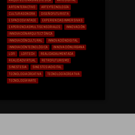
ARQUITECTURASINESTÉSICA
ARTEDIGITAL
ARTEINTERACTIVO
ARTEYTECNOLOGÍA
CULTURASONORA
DISEÑOFUTURISTA
ESPACIOSVINTAGE
EXPERIENCIASINMERSIVAS
EXPERIENCIASMULTISENSORIALES
INNOVACIÓN
INNOVACIÓNARQUITECTÓNICA
INNOVACIÓNCULTURAL
INNOVACIÓNDIGITAL
INNOVACIÓNTECNOLÓGICA
INNOVACIÓNURBANA
LOFI
LOFITECH
REALIDADAUMENTADA
REALIDADVIRTUAL
RETROFUTURISMO
SINESTESIA
SINESTESIADIGITAL
TECNOLOGIACREATIVA
TECNOLOGÍACREATIVA
TECNOLOGÍAYARTE