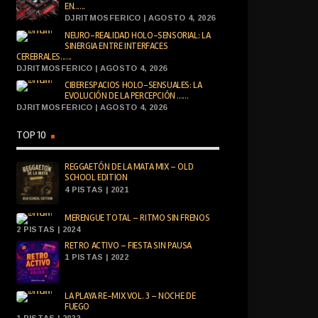
EN......
DJRITMOSFERICO | AGOSTO 4, 2026
NEURO-REALIDAD HOLO-SENSORIAL: LA
SINERGIA ENTRE INTERFACES
CEREBRALES......
DJRITMOSFERICO | AGOSTO 4, 2026
CIBERESPACIOS HOLO-SENSUALES: LA
EVOLUCIÓN DE LA PERCEPCIÓN ......
DJRITMOSFERICO | AGOSTO 4, 2026
TOP 10
REGGAETÓN DE LA MATA MIX – OLD
SCHOOL EDITION
4 PISTAS | 2021
MERENGUE TOTAL – RITMO SIN FRENOS
2 PISTAS | 2024
RETRO ACTIVO – FIESTA SIN PAUSA
1 PISTAS | 2022
LA PLAYA RE-MIX VOL. 3 – NOCHE DE
FUEGO
1 PISTAS | 2022