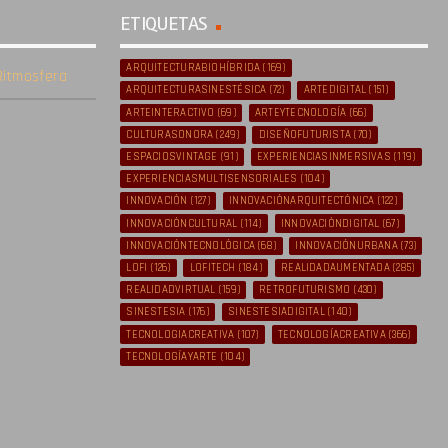
ETIQUETAS
ARQUITECTURABIOHÍBRIDA
(169)
itmosfera
ARQUITECTURASINESTÉSICA
(72)
ARTEDIGITAL
(151)
ARTEINTERACTIVO
(69)
ARTEYTECNOLOGÍA
(66)
CULTURASONORA
(249)
DISEÑOFUTURISTA
(70)
ESPACIOSVINTAGE
(91)
EXPERIENCIASINMERSIVAS
(119)
EXPERIENCIASMULTISENSORIALES
(104)
INNOVACIÓN
(127)
INNOVACIÓNARQUITECTÓNICA
(122)
INNOVACIÓNCULTURAL
(114)
INNOVACIÓNDIGITAL
(67)
INNOVACIÓNTECNOLÓGICA
(68)
INNOVACIÓNURBANA
(73)
LOFI
(126)
LOFITECH
(184)
REALIDADAUMENTADA
(285)
REALIDADVIRTUAL
(159)
RETROFUTURISMO
(430)
SINESTESIA
(176)
SINESTESIADIGITAL
(140)
TECNOLOGIACREATIVA
(107)
TECNOLOGÍACREATIVA
(366)
TECNOLOGÍAYARTE
(104)