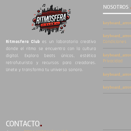
NOSOTROS
Ritmosfera Club
es un laboratorio creativo
Condiciones
donde el ritmo se encuentra con la cultura
digital. Explora beats únicos, estética
Privacidad
retrofuturista y recursos para creadores.
Unete y transforma tu universo sonoro.
CONTACTO