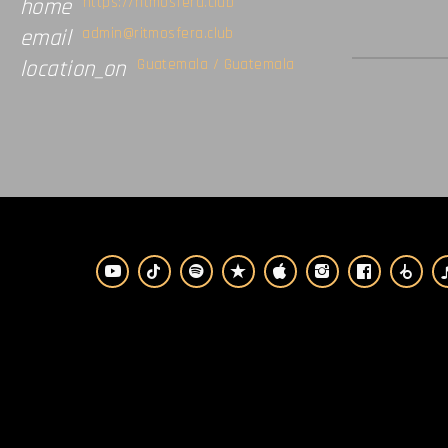
https://ritmosfera.club
home
admin@ritmosfera.club
email
Guatemala / Guatemala
location_on