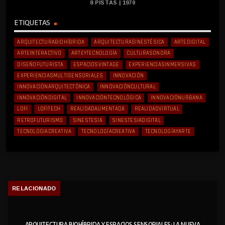
8 PISTAS | 1970
ETIQUETAS
ARQUITECTURABIOHÍBRIDA
ARQUITECTURASINESTÉSICA
ARTEDIGITAL
ARTEINTERACTIVO
ARTEYTECNOLOGÍA
CULTURASONORA
DISEÑOFUTURISTA
ESPACIOSVINTAGE
EXPERIENCIASINMERSIVAS
EXPERIENCIASMULTISENSORIALES
INNOVACIÓN
INNOVACIÓNARQUITECTÓNICA
INNOVACIÓNCULTURAL
INNOVACIÓNDIGITAL
INNOVACIÓNTECNOLÓGICA
INNOVACIÓNURBANA
LOFI
LOFITECH
REALIDADAUMENTADA
REALIDADVIRTUAL
RETROFUTURISMO
SINESTESIA
SINESTESIADIGITAL
TECNOLOGIACREATIVA
TECNOLOGÍACREATIVA
TECNOLOGÍAYARTE
RELACIONADO
ARQUITECTURA BIOHÍBRIDA Y ESPACIOS SENSORIALES: LA NUEVA