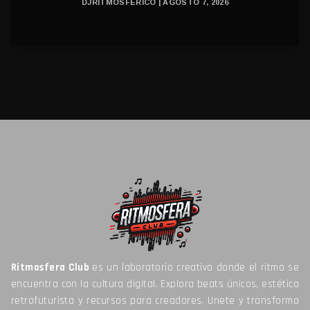
DJRITMOSFERICO | AGOSTO 7, 2026
Ritmosfera Club
es un laboratorio creativo donde el ritmo se
encuentra con la cultura digital. Explora beats únicos, estética
retrofuturista y recursos para creadores. Unete y transforma