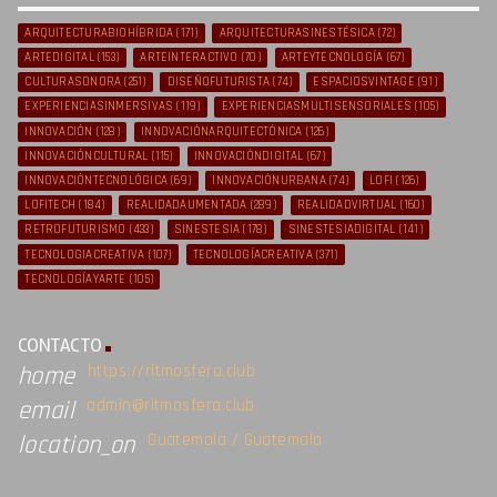
ARQUITECTURABIOHÍBRIDA
(171)
ARQUITECTURASINESTÉSICA
(72)
ARTEDIGITAL
(153)
ARTEINTERACTIVO
(70)
ARTEYTECNOLOGÍA
(67)
CULTURASONORA
(251)
DISEÑOFUTURISTA
(74)
ESPACIOSVINTAGE
(91)
EXPERIENCIASINMERSIVAS
(119)
EXPERIENCIASMULTISENSORIALES
(105)
INNOVACIÓN
(128)
INNOVACIÓNARQUITECTÓNICA
(126)
INNOVACIÓNCULTURAL
(115)
INNOVACIÓNDIGITAL
(67)
INNOVACIÓNTECNOLÓGICA
(69)
INNOVACIÓNURBANA
(74)
LOFI
(126)
LOFITECH
(184)
REALIDADAUMENTADA
(289)
REALIDADVIRTUAL
(160)
RETROFUTURISMO
(433)
SINESTESIA
(178)
SINESTESIADIGITAL
(141)
TECNOLOGIACREATIVA
(107)
TECNOLOGÍACREATIVA
(371)
TECNOLOGÍAYARTE
(105)
CONTACTO
https://ritmosfera.club
home
admin@ritmosfera.club
email
Guatemala / Guatemala
location_on