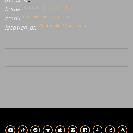
CONTACTO
https://ritmosfera.club
home
admin@ritmosfera.club
email
Guatemala / Guatemala
location_on