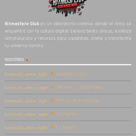
Ritmosfera Club
es un laboratorio creativo donde el ritmo se
encuentra con la cultura digital. Explora beats únicos, estética
retrofuturista y recursos para creadores. Unete y transforma
tu universo sonoro.
NOSOTROS
Quiénes Somos
Términos y Condiciones
Política de Privacidad
Escríbenos
Lo Nuevo