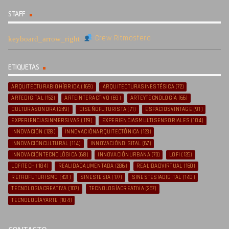
STAFF
Crew Ritmosfera
ETIQUETAS
ARQUITECTURABIOHÍBRIDA
(169)
ARQUITECTURASINESTÉSICA
(72)
ARTEDIGITAL
(152)
ARTEINTERACTIVO
(69)
ARTEYTECNOLOGÍA
(66)
CULTURASONORA
(249)
DISEÑOFUTURISTA
(71)
ESPACIOSVINTAGE
(91)
EXPERIENCIASINMERSIVAS
(119)
EXPERIENCIASMULTISENSORIALES
(104)
INNOVACIÓN
(128)
INNOVACIÓNARQUITECTÓNICA
(123)
INNOVACIÓNCULTURAL
(114)
INNOVACIÓNDIGITAL
(67)
INNOVACIÓNTECNOLÓGICA
(68)
INNOVACIÓNURBANA
(73)
LOFI
(126)
LOFITECH
(184)
REALIDADAUMENTADA
(286)
REALIDADVIRTUAL
(160)
RETROFUTURISMO
(431)
SINESTESIA
(177)
SINESTESIADIGITAL
(140)
TECNOLOGIACREATIVA
(107)
TECNOLOGÍACREATIVA
(367)
TECNOLOGÍAYARTE
(104)