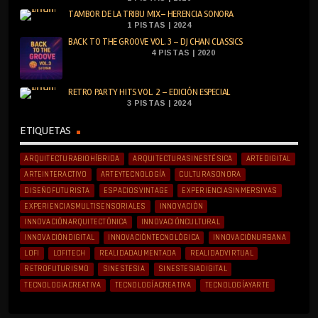
TAMBOR DE LA TRIBU MIX– HERENCIA SONORA
1 PISTAS | 2024
BACK TO THE GROOVE VOL. 3 – DJ CHAN CLASSICS
4 PISTAS | 2020
RETRO PARTY HITS VOL. 2 – EDICIÓN ESPECIAL
3 PISTAS | 2024
ETIQUETAS
ARQUITECTURABIOHÍBRIDA
ARQUITECTURASINESTÉSICA
ARTEDIGITAL
ARTEINTERACTIVO
ARTEYTECNOLOGÍA
CULTURASONORA
DISEÑOFUTURISTA
ESPACIOSVINTAGE
EXPERIENCIASINMERSIVAS
EXPERIENCIASMULTISENSORIALES
INNOVACIÓN
INNOVACIÓNARQUITECTÓNICA
INNOVACIÓNCULTURAL
INNOVACIÓNDIGITAL
INNOVACIÓNTECNOLÓGICA
INNOVACIÓNURBANA
LOFI
LOFITECH
REALIDADAUMENTADA
REALIDADVIRTUAL
RETROFUTURISMO
SINESTESIA
SINESTESIADIGITAL
TECNOLOGIACREATIVA
TECNOLOGÍACREATIVA
TECNOLOGÍAYARTE