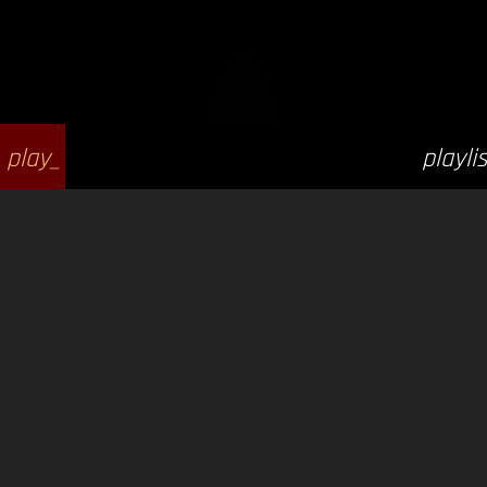
play_
playlis
arrow
t_play