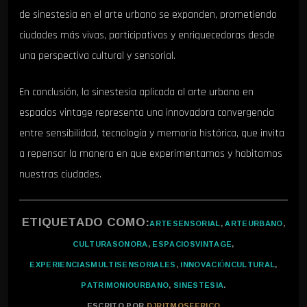
de sinestesia en el arte urbano se expanden, prometiendo
ciudades más vivas, participativas y enriquecedoras desde
una perspectiva cultural y sensorial.
En conclusión, la sinestesia aplicada al arte urbano en
espacios vintage representa una innovadora convergencia
entre sensibilidad, tecnología y memoria histórica, que invita
a repensar la manera en que experimentamos y habitamos
nuestras ciudades.
ETIQUETADO COMO:
ARTESENSORIAL
,
ARTEURBANO
,
CULTURASONORA
,
ESPACIOSVINTAGE
,
EXPERIENCIASMULTISENSORIALES
,
INNOVACIÓNCULTURAL
,
PATRIMONIOURBANO
,
SINESTESIA
.
ESCRITO POR
DJRITMOSFERICO