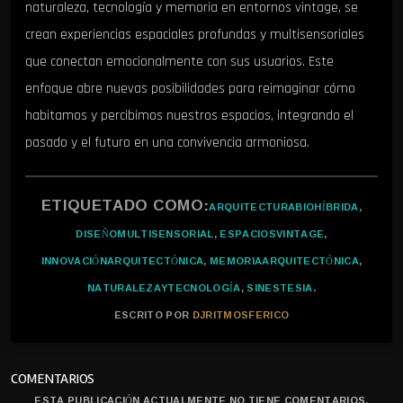
naturaleza, tecnología y memoria en entornos vintage, se
crean experiencias espaciales profundas y multisensoriales
que conectan emocionalmente con sus usuarios. Este
enfoque abre nuevas posibilidades para reimaginar cómo
habitamos y percibimos nuestros espacios, integrando el
pasado y el futuro en una convivencia armoniosa.
ETIQUETADO COMO:
ARQUITECTURABIOHÍBRIDA
,
DISEÑOMULTISENSORIAL
,
ESPACIOSVINTAGE
,
INNOVACIÓNARQUITECTÓNICA
,
MEMORIAARQUITECTÓNICA
,
NATURALEZAYTECNOLOGÍA
,
SINESTESIA
.
ESCRITO POR
DJRITMOSFERICO
COMENTARIOS
ESTA PUBLICACIÓN ACTUALMENTE NO TIENE COMENTARIOS.