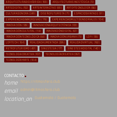
ARQUITECTURABIOHÍBRIDA
(169)
ARQUITECTURASINESTÉSICA
(72)
ARTEDIGITAL
(152)
ARTEINTERACTIVO
(69)
ARTEYTECNOLOGÍA
(66)
CULTURASONORA
(249)
DISEÑOFUTURISTA
(71)
ESPACIOSVINTAGE
(91)
EXPERIENCIASINMERSIVAS
(119)
EXPERIENCIASMULTISENSORIALES
(104)
INNOVACIÓN
(128)
INNOVACIÓNARQUITECTÓNICA
(123)
INNOVACIÓNCULTURAL
(114)
INNOVACIÓNDIGITAL
(67)
INNOVACIÓNTECNOLÓGICA
(68)
INNOVACIÓNURBANA
(73)
LOFI
(126)
LOFITECH
(184)
REALIDADAUMENTADA
(286)
REALIDADVIRTUAL
(160)
RETROFUTURISMO
(431)
SINESTESIA
(177)
SINESTESIADIGITAL
(140)
TECNOLOGIACREATIVA
(107)
TECNOLOGÍACREATIVA
(367)
TECNOLOGÍAYARTE
(104)
CONTACTO
https://ritmosfera.club
home
admin@ritmosfera.club
email
Guatemala / Guatemala
location_on