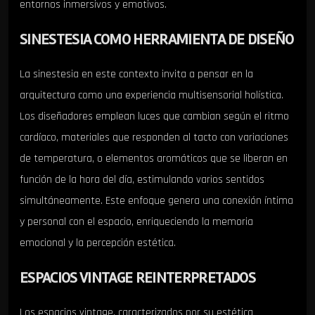
entornos inmersivos y emotivos.
SINESTESIA COMO HERRAMIENTA DE DISEÑO
La sinestesia en este contexto invita a pensar en la
arquitectura como una experiencia multisensorial holística.
Los diseñadores emplean luces que cambian según el ritmo
cardíaco, materiales que responden al tacto con variaciones
de temperatura, o elementos aromáticos que se liberan en
función de la hora del día, estimulando varios sentidos
simultáneamente. Este enfoque genera una conexión íntima
y personal con el espacio, enriqueciendo la memoria
emocional y la percepción estética.
ESPACIOS VINTAGE REINTERPRETADOS
Los espacios vintage, caracterizados por su estética