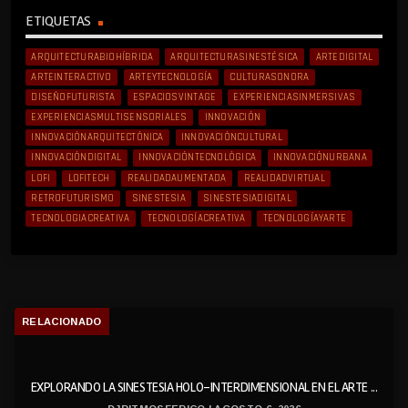
ETIQUETAS
ARQUITECTURABIOHÍBRIDA
ARQUITECTURASINESTÉSICA
ARTEDIGITAL
ARTEINTERACTIVO
ARTEYTECNOLOGÍA
CULTURASONORA
DISEÑOFUTURISTA
ESPACIOSVINTAGE
EXPERIENCIASINMERSIVAS
EXPERIENCIASMULTISENSORIALES
INNOVACIÓN
INNOVACIÓNARQUITECTÓNICA
INNOVACIÓNCULTURAL
INNOVACIÓNDIGITAL
INNOVACIÓNTECNOLÓGICA
INNOVACIÓNURBANA
LOFI
LOFITECH
REALIDADAUMENTADA
REALIDADVIRTUAL
RETROFUTURISMO
SINESTESIA
SINESTESIADIGITAL
TECNOLOGIACREATIVA
TECNOLOGÍACREATIVA
TECNOLOGÍAYARTE
RELACIONADO
EXPLORANDO LA SINESTESIA HOLO-INTERDIMENSIONAL EN EL ARTE ...