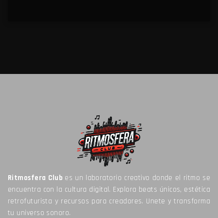
Ritmosfera Club
es un laboratorio creativo donde el ritmo se
encuentra con la cultura digital. Explora beats únicos, estética
retrofuturista y recursos para creadores. Unete y transforma
tu universo sonoro.