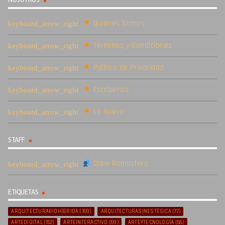
Quiénes Somos
Términos y Condiciones
Política de Privacidad
Escríbenos
Lo Nuevo
STAFF
Crew Ritmosfera
ETIQUETAS
ARQUITECTURABIOHÍBRIDA
(169)
ARQUITECTURASINESTÉSICA
(72)
ARTEDIGITAL
(152)
ARTEINTERACTIVO
(69)
ARTEYTECNOLOGÍA
(66)