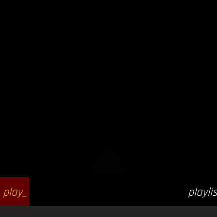
play_
playlis