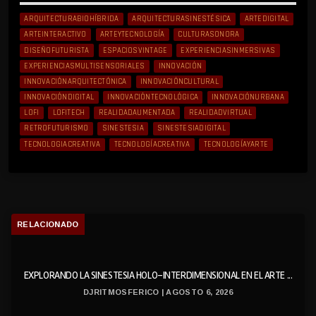
ARQUITECTURABIOHÍBRIDA
ARQUITECTURASINESTÉSICA
ARTEDIGITAL
ARTEINTERACTIVO
ARTEYTECNOLOGÍA
CULTURASONORA
DISEÑOFUTURISTA
ESPACIOSVINTAGE
EXPERIENCIASINMERSIVAS
EXPERIENCIASMULTISENSORIALES
INNOVACIÓN
INNOVACIÓNARQUITECTÓNICA
INNOVACIÓNCULTURAL
INNOVACIÓNDIGITAL
INNOVACIÓNTECNOLÓGICA
INNOVACIÓNURBANA
LOFI
LOFITECH
REALIDADAUMENTADA
REALIDADVIRTUAL
RETROFUTURISMO
SINESTESIA
SINESTESIADIGITAL
TECNOLOGIACREATIVA
TECNOLOGÍACREATIVA
TECNOLOGÍAYARTE
RELACIONADO
EXPLORANDO LA SINESTESIA HOLO-INTERDIMENSIONAL EN EL ARTE ...
DJRITMOSFERICO | AGOSTO 6, 2026