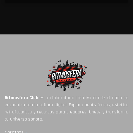
Ritmosfera Club
es un laboratorio creativo donde el ritmo se
encuentra con la cultura digital. Explora beats únicos, estética
retrofuturista y recursos para creadores. Unete y transforma
tu universo sonoro.
NOSOTROS