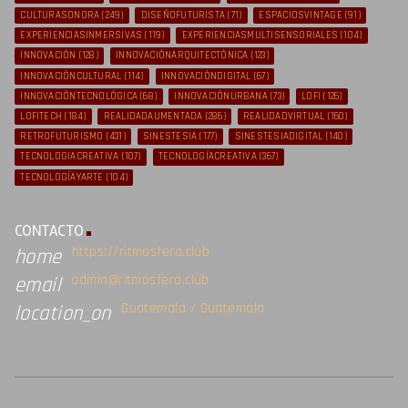
CULTURASONORA
(249)
DISEÑOFUTURISTA
(71)
ESPACIOSVINTAGE
(91)
EXPERIENCIASINMERSIVAS
(119)
EXPERIENCIASMULTISENSORIALES
(104)
INNOVACIÓN
(128)
INNOVACIÓNARQUITECTÓNICA
(123)
INNOVACIÓNCULTURAL
(114)
INNOVACIÓNDIGITAL
(67)
INNOVACIÓNTECNOLÓGICA
(68)
INNOVACIÓNURBANA
(73)
LOFI
(126)
LOFITECH
(184)
REALIDADAUMENTADA
(286)
REALIDADVIRTUAL
(160)
RETROFUTURISMO
(431)
SINESTESIA
(177)
SINESTESIADIGITAL
(140)
TECNOLOGIACREATIVA
(107)
TECNOLOGÍACREATIVA
(367)
TECNOLOGÍAYARTE
(104)
CONTACTO
https://ritmosfera.club
home
admin@ritmosfera.club
email
Guatemala / Guatemala
location_on