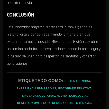
neurotecnología.
CONCLUSIÓN
Este innovador proyecto representa la convergencia de
historia, arte y ciencia, redefiniendo la manera en que
experimentamos el pasado. «Resonancias Históricas» abre
un camino hacia futuras exploraciones donde la tecnología y
la cultura se unen para despertar los sentidos y conectar
generaciones.
ETIQUETADO COMO:
CULTURASONORA
,
EXPERIENCIASINMERSIVAS
,
HISTORIAINTERACTIVA
,
INNOVACIÓNCULTURAL
,
NEUROTECNOLOGÍA
,
REALIDADAUMENTADA
,
RESONANCIASHISTÓRICAS
,