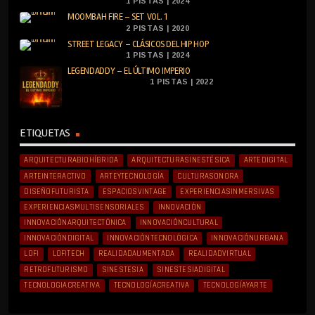
1 PISTAS | 2024
MOOMBAH FIRE – SET VOL. 1
2 PISTAS | 2020
STREET LEGACY – CLÁSICOS DEL HIP HOP
1 PISTAS | 2024
LEGENDADDY – EL ÚLTIMO IMPERIO
1 PISTAS | 2022
ETIQUETAS
ARQUITECTURABIOHÍBRIDA
ARQUITECTURASINESTÉSICA
ARTEDIGITAL
ARTEINTERACTIVO
ARTEYTECNOLOGÍA
CULTURASONORA
DISEÑOFUTURISTA
ESPACIOSVINTAGE
EXPERIENCIASINMERSIVAS
EXPERIENCIASMULTISENSORIALES
INNOVACIÓN
INNOVACIÓNARQUITECTÓNICA
INNOVACIÓNCULTURAL
INNOVACIÓNDIGITAL
INNOVACIÓNTECNOLÓGICA
INNOVACIÓNURBANA
LOFI
LOFITECH
REALIDADAUMENTADA
REALIDADVIRTUAL
RETROFUTURISMO
SINESTESIA
SINESTESIADIGITAL
TECNOLOGIACREATIVA
TECNOLOGÍACREATIVA
TECNOLOGÍAYARTE