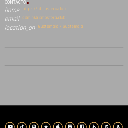
CONTACTO
https://ritmosfera.club
home
admin@ritmosfera.club
email
Guatemala / Guatemala
location_on