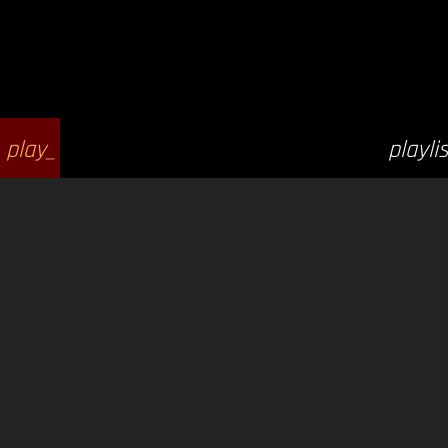
play_
playlis
arrow
t_play