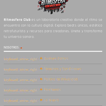
Ritmosfera Club
es un laboratorio creativo donde el ritmo se
encuentra con la cultura digital. Explora beats únicos, estética
retrofuturista y recursos para creadores. Unete y transforma
tu universo sonoro.
NOSOTROS
Quiénes Somos
Términos y Condiciones
Política de Privacidad
Escríbenos
Lo Nuevo