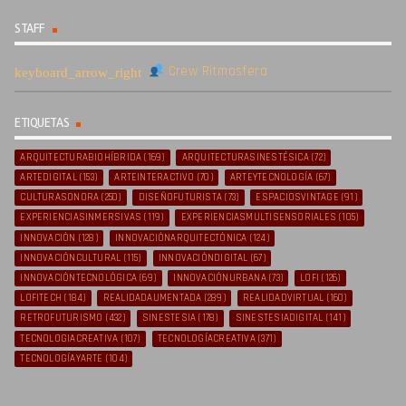
STAFF
Crew Ritmosfera
ETIQUETAS
ARQUITECTURABIOHÍBRIDA
(169)
ARQUITECTURASINESTÉSICA
(72)
ARTEDIGITAL
(153)
ARTEINTERACTIVO
(70)
ARTEYTECNOLOGÍA
(67)
CULTURASONORA
(250)
DISEÑOFUTURISTA
(73)
ESPACIOSVINTAGE
(91)
EXPERIENCIASINMERSIVAS
(119)
EXPERIENCIASMULTISENSORIALES
(105)
INNOVACIÓN
(128)
INNOVACIÓNARQUITECTÓNICA
(124)
INNOVACIÓNCULTURAL
(115)
INNOVACIÓNDIGITAL
(67)
INNOVACIÓNTECNOLÓGICA
(69)
INNOVACIÓNURBANA
(73)
LOFI
(126)
LOFITECH
(184)
REALIDADAUMENTADA
(289)
REALIDADVIRTUAL
(160)
RETROFUTURISMO
(432)
SINESTESIA
(178)
SINESTESIADIGITAL
(141)
TECNOLOGIACREATIVA
(107)
TECNOLOGÍACREATIVA
(371)
TECNOLOGÍAYARTE
(104)