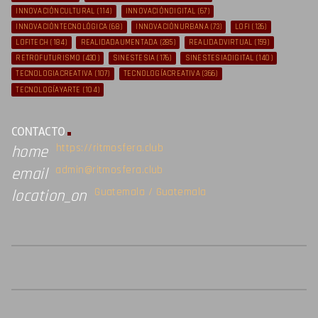
INNOVACIÓNCULTURAL
(114)
INNOVACIÓNDIGITAL
(67)
INNOVACIÓNTECNOLÓGICA
(68)
INNOVACIÓNURBANA
(73)
LOFI
(126)
LOFITECH
(184)
REALIDADAUMENTADA
(285)
REALIDADVIRTUAL
(159)
RETROFUTURISMO
(430)
SINESTESIA
(176)
SINESTESIADIGITAL
(140)
TECNOLOGIACREATIVA
(107)
TECNOLOGÍACREATIVA
(366)
TECNOLOGÍAYARTE
(104)
CONTACTO
https://ritmosfera.club
home
admin@ritmosfera.club
email
Guatemala / Guatemala
location_on