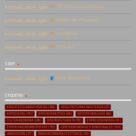
Términos y Condiciones
Política de Privacidad
Escríbenos
Lo Nuevo
STAFF
Crew Ritmosfera
ETIQUETAS
ARQUITECTURABIOHÍBRIDA
(169)
ARQUITECTURASINESTÉSICA
(72)
ARTEDIGITAL
(151)
ARTEINTERACTIVO
(69)
ARTEYTECNOLOGÍA
(66)
CULTURASONORA
(249)
DISEÑOFUTURISTA
(70)
ESPACIOSVINTAGE
(91)
EXPERIENCIASINMERSIVAS
(119)
EXPERIENCIASMULTISENSORIALES
(104)
INNOVACIÓN
(127)
INNOVACIÓNARQUITECTÓNICA
(122)