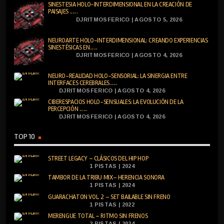
SINESTESIA HOLO-INTERDIMENSIONAL EN LA CREACIÓN DE
PAISAJES ......
DJRITMOSFERICO | AGOSTO 5, 2026
NEUROARTE HOLO-INTERDIMENSIONAL: CREANDO EXPERIENCIAS
SINESTÉSICAS EN......
DJRITMOSFERICO | AGOSTO 4, 2026
NEURO-REALIDAD HOLO-SENSORIAL: LA SINERGIA ENTRE
INTERFACES CEREBRALES......
DJRITMOSFERICO | AGOSTO 4, 2026
CIBERESPACIOS HOLO-SENSUALES: LA EVOLUCIÓN DE LA
PERCEPCIÓN ......
DJRITMOSFERICO | AGOSTO 4, 2026
TOP 10
STREET LEGACY – CLÁSICOS DEL HIP HOP
1 PISTAS | 2024
TAMBOR DE LA TRIBU MIX– HERENCIA SONORA
1 PISTAS | 2024
GUARACHATON VOL. 2 – SET BAILABLE SIN FRENO
1 PISTAS | 2022
MERENGUE TOTAL – RITMO SIN FRENOS
2 PISTAS | 2024