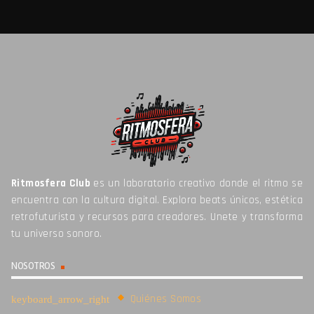
Ritmosfera Club
es un laboratorio creativo donde el ritmo se
encuentra con la cultura digital. Explora beats únicos, estética
retrofuturista y recursos para creadores. Unete y transforma
tu universo sonoro.
NOSOTROS
Quiénes Somos