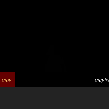
play_
playlis
arrow
t_play