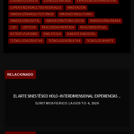
DISEÑOFUTURISTA
ESPACIOSVINTAGE
EXPERIENCIASINMERSIVAS
EXPERIENCIASMULTISENSORIALES
INNOVACIÓN
INNOVACIÓNARQUITECTÓNICA
INNOVACIÓNCULTURAL
INNOVACIÓNDIGITAL
INNOVACIÓNTECNOLÓGICA
INNOVACIÓNURBANA
LOFI
LOFITECH
REALIDADAUMENTADA
REALIDADVIRTUAL
RETROFUTURISMO
SINESTESIA
SINESTESIADIGITAL
TECNOLOGIACREATIVA
TECNOLOGÍACREATIVA
TECNOLOGÍAYARTE
RELACIONADO
EL ARTE SINESTÉSICO HOLO-INTERDIMENSIONAL: EXPERIENCIAS ...
DJRITMOSFERICO | AGOSTO 4, 2026