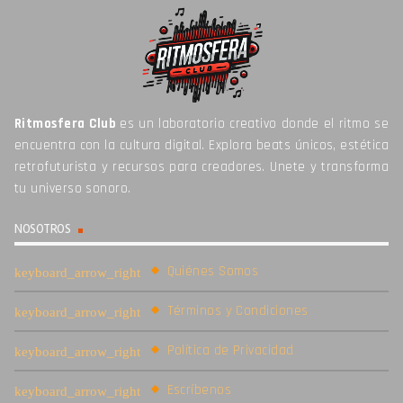
Ritmosfera Club
es un laboratorio creativo donde el ritmo se
encuentra con la cultura digital. Explora beats únicos, estética
retrofuturista y recursos para creadores. Unete y transforma
tu universo sonoro.
NOSOTROS
Quiénes Somos
Términos y Condiciones
Política de Privacidad
Escríbenos