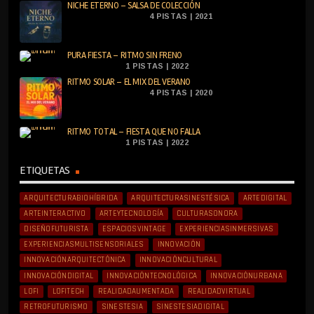
NICHE ETERNO – SALSA DE COLECCIÓN
4 PISTAS | 2021
PURA FIESTA – RITMO SIN FRENO
1 PISTAS | 2022
RITMO SOLAR – EL MIX DEL VERANO
4 PISTAS | 2020
RITMO TOTAL – FIESTA QUE NO FALLA
1 PISTAS | 2022
ETIQUETAS
ARQUITECTURABIOHÍBRIDA
ARQUITECTURASINESTÉSICA
ARTEDIGITAL
ARTEINTERACTIVO
ARTEYTECNOLOGÍA
CULTURASONORA
DISEÑOFUTURISTA
ESPACIOSVINTAGE
EXPERIENCIASINMERSIVAS
EXPERIENCIASMULTISENSORIALES
INNOVACIÓN
INNOVACIÓNARQUITECTÓNICA
INNOVACIÓNCULTURAL
INNOVACIÓNDIGITAL
INNOVACIÓNTECNOLÓGICA
INNOVACIÓNURBANA
LOFI
LOFITECH
REALIDADAUMENTADA
REALIDADVIRTUAL
RETROFUTURISMO
SINESTESIA
SINESTESIADIGITAL