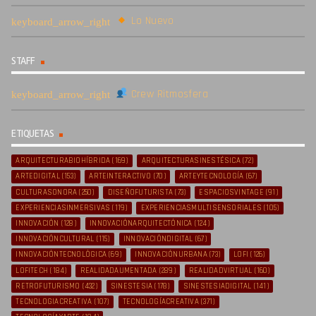
Lo Nuevo
STAFF
Crew Ritmosfera
ETIQUETAS
ARQUITECTURABIOHÍBRIDA
(169)
ARQUITECTURASINESTÉSICA
(72)
ARTEDIGITAL
(153)
ARTEINTERACTIVO
(70)
ARTEYTECNOLOGÍA
(67)
CULTURASONORA
(250)
DISEÑOFUTURISTA
(73)
ESPACIOSVINTAGE
(91)
EXPERIENCIASINMERSIVAS
(119)
EXPERIENCIASMULTISENSORIALES
(105)
INNOVACIÓN
(128)
INNOVACIÓNARQUITECTÓNICA
(124)
INNOVACIÓNCULTURAL
(115)
INNOVACIÓNDIGITAL
(67)
INNOVACIÓNTECNOLÓGICA
(69)
INNOVACIÓNURBANA
(73)
LOFI
(126)
LOFITECH
(184)
REALIDADAUMENTADA
(289)
REALIDADVIRTUAL
(160)
RETROFUTURISMO
(432)
SINESTESIA
(178)
SINESTESIADIGITAL
(141)
TECNOLOGIACREATIVA
(107)
TECNOLOGÍACREATIVA
(371)