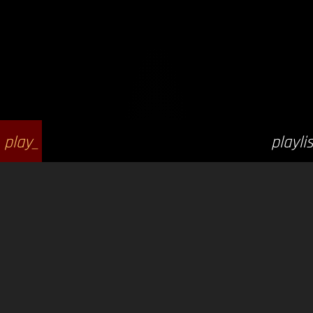
play_
playlis
arrow
t_play