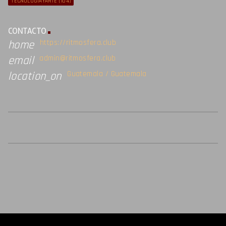
TECNOLOGÍAYARTE
(104)
CONTACTO
https://ritmosfera.club
home
admin@ritmosfera.club
email
Guatemala / Guatemala
location_on