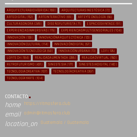
ARQUITECTURABIOHÍBRIDA
(169)
ARQUITECTURASINESTÉSICA
(72)
ARTEDIGITAL
(152)
ARTEINTERACTIVO
(69)
ARTEYTECNOLOGÍA
(66)
CULTURASONORA
(249)
DISEÑOFUTURISTA
(71)
ESPACIOSVINTAGE
(91)
EXPERIENCIASINMERSIVAS
(119)
EXPERIENCIASMULTISENSORIALES
(104)
INNOVACIÓN
(128)
INNOVACIÓNARQUITECTÓNICA
(123)
INNOVACIÓNCULTURAL
(114)
INNOVACIÓNDIGITAL
(67)
INNOVACIÓNTECNOLÓGICA
(68)
INNOVACIÓNURBANA
(73)
LOFI
(126)
LOFITECH
(184)
REALIDADAUMENTADA
(286)
REALIDADVIRTUAL
(160)
RETROFUTURISMO
(431)
SINESTESIA
(177)
SINESTESIADIGITAL
(140)
TECNOLOGIACREATIVA
(107)
TECNOLOGÍACREATIVA
(367)
TECNOLOGÍAYARTE
(104)
CONTACTO
https://ritmosfera.club
home
admin@ritmosfera.club
email
Guatemala / Guatemala
location_on