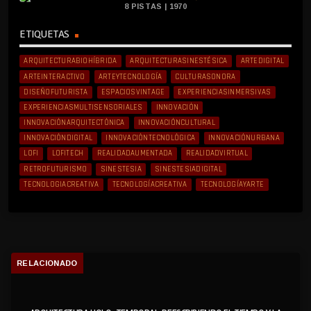
8 PISTAS | 1970
ETIQUETAS
ARQUITECTURABIOHÍBRIDA
ARQUITECTURASINESTÉSICA
ARTEDIGITAL
ARTEINTERACTIVO
ARTEYTECNOLOGÍA
CULTURASONORA
DISEÑOFUTURISTA
ESPACIOSVINTAGE
EXPERIENCIASINMERSIVAS
EXPERIENCIASMULTISENSORIALES
INNOVACIÓN
INNOVACIÓNARQUITECTÓNICA
INNOVACIÓNCULTURAL
INNOVACIÓNDIGITAL
INNOVACIÓNTECNOLÓGICA
INNOVACIÓNURBANA
LOFI
LOFITECH
REALIDADAUMENTADA
REALIDADVIRTUAL
RETROFUTURISMO
SINESTESIA
SINESTESIADIGITAL
TECNOLOGIACREATIVA
TECNOLOGÍACREATIVA
TECNOLOGÍAYARTE
RELACIONADO