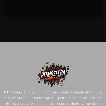
Ritmosfera Club
es un laboratorio creativo donde el ritmo se
encuentra con la cultura digital. Explora beats únicos, estética
retrofuturista y recursos para creadores. Unete y transforma