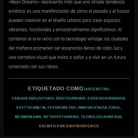
«Neon Dreams» representa más que una simple tendencia
estética; es una manifestación de cómo el pasado y el futuro
pueden coexistir en el diseño urbano para crear espacios
vibrantes, funcionales y emocionalmente significativos. Al
combinar el arte retro con la tecnología vintage, las ciudades
del mañana prometen ser escenarios llenos de color, luz y
una narrativa visual que invita a soñar y a vivir en un futuro
conectado con sus raíces.
ETIQUETADO COMO:
ARTERETRO
,
CIUDADESDELFUTURO
,
DISEÑOURBANO
,
ESPACIOSURBANOS
,
ESTÉTICANEÓN
,
FUTURORETRO
,
INNOVACIÓNCULTURAL
,
NEONDREAMS
,
RETROFUTURISMO
,
TECNOLOGÍAVINTAGE
.
ESCRITO POR
DJRITMOSFERICO