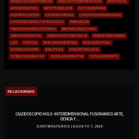
ARQUITECTURABIOHÍBRIDA
ARQUITECTURASINESTÉSICA
ARTEDIGITAL
ARTEINTERACTIVO
ARTEYTECNOLOGÍA
CULTURASONORA
DISEÑOFUTURISTA
ESPACIOSVINTAGE
EXPERIENCIASINMERSIVAS
EXPERIENCIASMULTISENSORIALES
INNOVACIÓN
INNOVACIÓNARQUITECTÓNICA
INNOVACIÓNCULTURAL
INNOVACIÓNDIGITAL
INNOVACIÓNTECNOLÓGICA
INNOVACIÓNURBANA
LOFI
LOFITECH
REALIDADAUMENTADA
REALIDADVIRTUAL
RETROFUTURISMO
SINESTESIA
SINESTESIADIGITAL
TECNOLOGIACREATIVA
TECNOLOGÍACREATIVA
TECNOLOGÍAYARTE
RELACIONADO
CALEIDOSCOPIO HOLO-INTERDIMENSIONAL: FUSIONANDO ARTE,
CIENCIA Y ...
DJRITMOSFERICO | AGOSTO 7, 2026