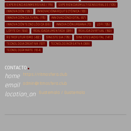
EXPERIENCIASINMERSIVAS
(119)
EXPERIENCIASMULTISENSORIALES
(105)
INNOVACIÓN
(128)
INNOVACIÓNARQUITECTÓNICA
(123)
INNOVACIÓNCULTURAL
(115)
INNOVACIÓNDIGITAL
(67)
INNOVACIÓNTECNOLÓGICA
(69)
INNOVACIÓNURBANA
(73)
LOFI
(126)
LOFITECH
(184)
REALIDADAUMENTADA
(289)
REALIDADVIRTUAL
(160)
RETROFUTURISMO
(432)
SINESTESIA
(178)
SINESTESIADIGITAL
(141)
TECNOLOGIACREATIVA
(107)
TECNOLOGÍACREATIVA
(369)
TECNOLOGÍAYARTE
(104)
CONTACTO
https://ritmosfera.club
home
admin@ritmosfera.club
email
Guatemala / Guatemala
location_on