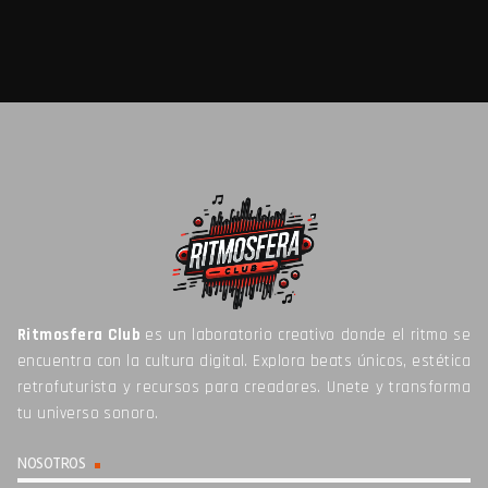
Ritmosfera Club
es un laboratorio creativo donde el ritmo se
encuentra con la cultura digital. Explora beats únicos, estética
retrofuturista y recursos para creadores. Unete y transforma
tu universo sonoro.
NOSOTROS