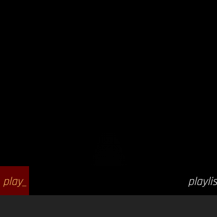
play_
playlis
arrow
t_play