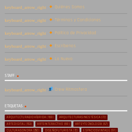
Quiénes Somos
Términos y Condiciones
Política de Privacidad
Escríbenos
Lo Nuevo
STAFF
Crew Ritmosfera
ETIQUETAS
ARQUITECTURABIOHÍBRIDA
(169)
ARQUITECTURASINESTÉSICA
(72)
ARTEDIGITAL
(153)
ARTEINTERACTIVO
(69)
ARTEYTECNOLOGÍA
(67)
CULTURASONORA
(250)
DISEÑOFUTURISTA
(72)
ESPACIOSVINTAGE
(91)