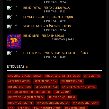
1 PISTAS | 2024
RITMO TOTAL – FIESTA QUE NO FALLA
1 PISTAS | 2022
LA MATA REGGAE – EL ORIGEN DEL PAJÓN
8 PISTAS | 1970
STREET LEGACY – CLÁSICOS DEL HIP HOP
1 PISTAS | 2024
RITMO LIBRE – FIESTA SIN REGLAS
1 PISTAS | 2022
ELECTRIC PULSE – VOL. 5: HIMNOS DE LA ELECTRÓNICA
3 PISTAS | 2020
ETIQUETAS
ARQUITECTURABIOHÍBRIDA
ARQUITECTURASINESTÉSICA
ARTEDIGITAL
ARTEINTERACTIVO
ARTEYTECNOLOGÍA
CULTURASONORA
DISEÑOFUTURISTA
ESPACIOSVINTAGE
EXPERIENCIASINMERSIVAS
EXPERIENCIASMULTISENSORIALES
INNOVACIÓN
INNOVACIÓNARQUITECTÓNICA
INNOVACIÓNCULTURAL
INNOVACIÓNDIGITAL
INNOVACIÓNTECNOLÓGICA
INNOVACIÓNURBANA
LOFI
LOFITECH
REALIDADAUMENTADA
REALIDADVIRTUAL