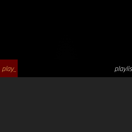
play_
playlis
arrow
t_play