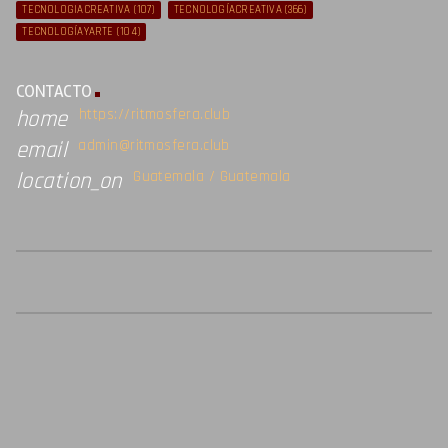
TECNOLOGIACREATIVA
(107)
TECNOLOGÍACREATIVA
(366)
TECNOLOGÍAYARTE
(104)
CONTACTO
https://ritmosfera.club
home
admin@ritmosfera.club
email
Guatemala / Guatemala
location_on