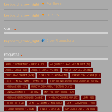
Escríbenos
Lo Nuevo
STAFF
Crew Ritmosfera
ETIQUETAS
ARQUITECTURABIOHÍBRIDA
(169)
ARQUITECTURASINESTÉSICA
(72)
ARTEDIGITAL
(151)
ARTEINTERACTIVO
(69)
ARTEYTECNOLOGÍA
(66)
CULTURASONORA
(249)
DISEÑOFUTURISTA
(70)
ESPACIOSVINTAGE
(91)
EXPERIENCIASINMERSIVAS
(119)
EXPERIENCIASMULTISENSORIALES
(104)
INNOVACIÓN
(127)
INNOVACIÓNARQUITECTÓNICA
(122)
INNOVACIÓNCULTURAL
(114)
INNOVACIÓNDIGITAL
(67)
INNOVACIÓNTECNOLÓGICA
(68)
INNOVACIÓNURBANA
(73)
LOFI
(126)
LOFITECH
(184)
REALIDADAUMENTADA
(285)
REALIDADVIRTUAL
(159)
RETROFUTURISMO
(430)
SINESTESIA
(176)
SINESTESIADIGITAL
(140)