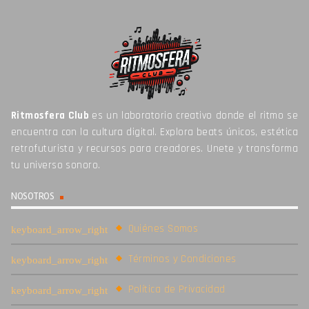
Ritmosfera Club
es un laboratorio creativo donde el ritmo se
encuentra con la cultura digital. Explora beats únicos, estética
retrofuturista y recursos para creadores. Unete y transforma
tu universo sonoro.
NOSOTROS
Quiénes Somos
Términos y Condiciones
Política de Privacidad