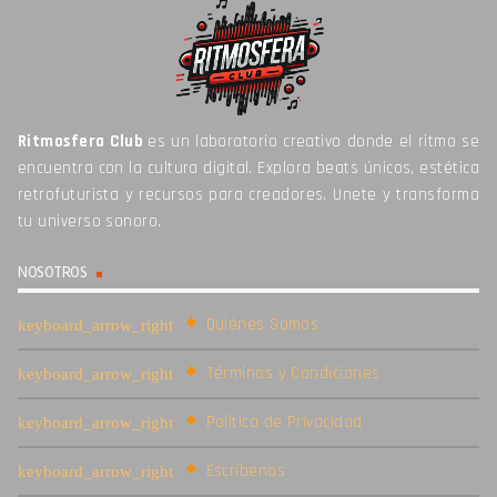
Ritmosfera Club
es un laboratorio creativo donde el ritmo se
encuentra con la cultura digital. Explora beats únicos, estética
retrofuturista y recursos para creadores. Unete y transforma
tu universo sonoro.
NOSOTROS
Quiénes Somos
Términos y Condiciones
Política de Privacidad
Escríbenos