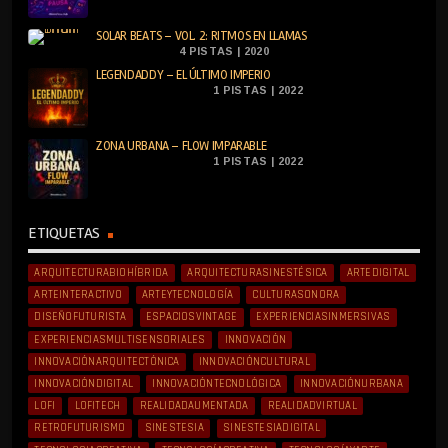
SOLAR BEATS – VOL. 2: RITMOS EN LLAMAS
4 PISTAS | 2020
LEGENDADDY – EL ÚLTIMO IMPERIO
1 PISTAS | 2022
ZONA URBANA – FLOW IMPARABLE
1 PISTAS | 2022
ETIQUETAS
ARQUITECTURABIOHÍBRIDA
ARQUITECTURASINESTÉSICA
ARTEDIGITAL
ARTEINTERACTIVO
ARTEYTECNOLOGÍA
CULTURASONORA
DISEÑOFUTURISTA
ESPACIOSVINTAGE
EXPERIENCIASINMERSIVAS
EXPERIENCIASMULTISENSORIALES
INNOVACIÓN
INNOVACIÓNARQUITECTÓNICA
INNOVACIÓNCULTURAL
INNOVACIÓNDIGITAL
INNOVACIÓNTECNOLÓGICA
INNOVACIÓNURBANA
LOFI
LOFITECH
REALIDADAUMENTADA
REALIDADVIRTUAL
RETROFUTURISMO
SINESTESIA
SINESTESIADIGITAL