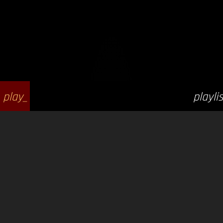
play_
playlis
arrow
t_play