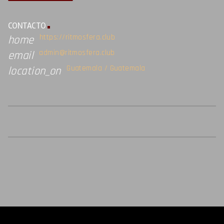
CONTACTO
https://ritmosfera.club
home
admin@ritmosfera.club
email
Guatemala / Guatemala
location_on