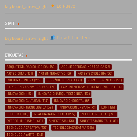
Lo Nuevo
STAFF
Crew Ritmosfera
ETIQUETAS
ARQUITECTURABIOHÍBRIDA
(169)
ARQUITECTURASINESTÉSICA
(72)
ARTEDIGITAL
(151)
ARTEINTERACTIVO
(69)
ARTEYTECNOLOGÍA
(66)
CULTURASONORA
(249)
DISEÑOFUTURISTA
(70)
ESPACIOSVINTAGE
(91)
EXPERIENCIASINMERSIVAS
(119)
EXPERIENCIASMULTISENSORIALES
(104)
INNOVACIÓN
(127)
INNOVACIÓNARQUITECTÓNICA
(122)
INNOVACIÓNCULTURAL
(114)
INNOVACIÓNDIGITAL
(67)
INNOVACIÓNTECNOLÓGICA
(68)
INNOVACIÓNURBANA
(73)
LOFI
(126)
LOFITECH
(183)
REALIDADAUMENTADA
(285)
REALIDADVIRTUAL
(159)
RETROFUTURISMO
(430)
SINESTESIA
(176)
SINESTESIADIGITAL
(140)
TECNOLOGIACREATIVA
(107)
TECNOLOGÍACREATIVA
(366)
TECNOLOGÍAYARTE
(104)