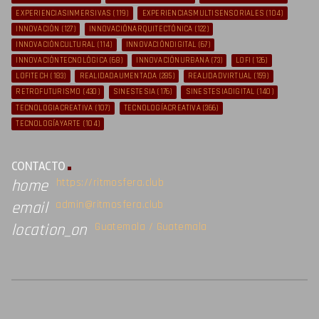
EXPERIENCIASINMERSIVAS
(119)
EXPERIENCIASMULTISENSORIALES
(104)
INNOVACIÓN
(127)
INNOVACIÓNARQUITECTÓNICA
(122)
INNOVACIÓNCULTURAL
(114)
INNOVACIÓNDIGITAL
(67)
INNOVACIÓNTECNOLÓGICA
(68)
INNOVACIÓNURBANA
(73)
LOFI
(126)
LOFITECH
(183)
REALIDADAUMENTADA
(285)
REALIDADVIRTUAL
(159)
RETROFUTURISMO
(430)
SINESTESIA
(176)
SINESTESIADIGITAL
(140)
TECNOLOGIACREATIVA
(107)
TECNOLOGÍACREATIVA
(366)
TECNOLOGÍAYARTE
(104)
CONTACTO
https://ritmosfera.club
home
admin@ritmosfera.club
email
Guatemala / Guatemala
location_on