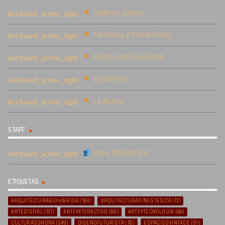
Quiénes Somos
Términos y Condiciones
Política de Privacidad
Escríbenos
Lo Nuevo
STAFF
Crew Ritmosfera
ETIQUETAS
ARQUITECTURABIOHÍBRIDA
(169)
ARQUITECTURASINESTÉSICA
(72)
ARTEDIGITAL
(151)
ARTEINTERACTIVO
(69)
ARTEYTECNOLOGÍA
(66)
CULTURASONORA
(249)
DISEÑOFUTURISTA
(70)
ESPACIOSVINTAGE
(91)