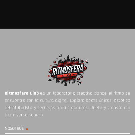
Ritmosfera Club
es un laboratorio creativo donde el ritmo se
encuentra con la cultura digital. Explora beats únicos, estética
retrofuturista y recursos para creadores. Unete y transforma
tu universo sonoro.
NOSOTROS