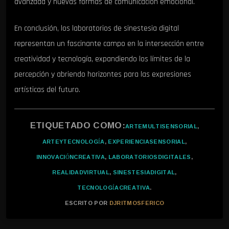
avanzada y nuevas formas de comunicación emocional.
En conclusión, los laboratorios de sinestesia digital
representan un fascinante campo en la intersección entre
creatividad y tecnología, expandiendo los límites de la
percepción y abriendo horizontes para las expresiones
artísticas del futuro.
ETIQUETADO COMO:
ARTEMULTISENSORIAL
,
ARTEYTECNOLOGÍA
,
EXPERIENCIASENSORIAL
,
INNOVACIÓNCREATIVA
,
LABORATORIOSDIGITALES
,
REALIDADVIRTUAL
,
SINESTESIADIGITAL
,
TECNOLOGÍACREATIVA
.
ESCRITO POR
DJRITMOSFERICO