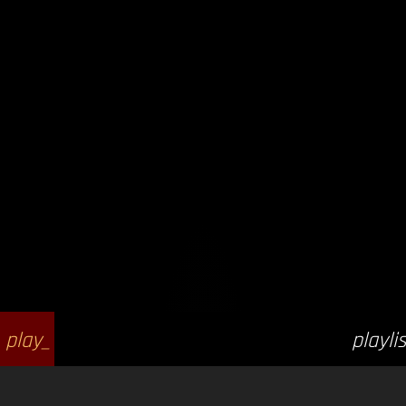
play_
playlis
arrow
t_play