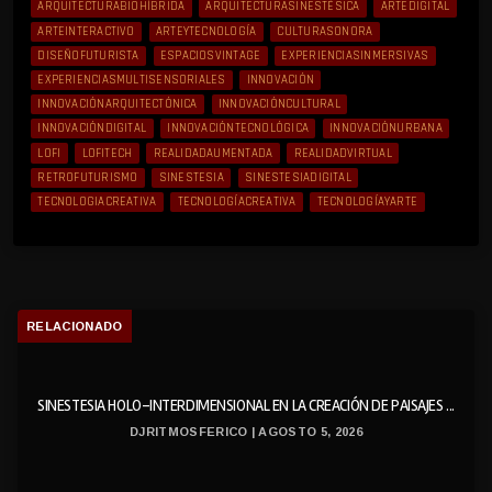
ARQUITECTURABIOHÍBRIDA
ARQUITECTURASINESTÉSICA
ARTEDIGITAL
ARTEINTERACTIVO
ARTEYTECNOLOGÍA
CULTURASONORA
DISEÑOFUTURISTA
ESPACIOSVINTAGE
EXPERIENCIASINMERSIVAS
EXPERIENCIASMULTISENSORIALES
INNOVACIÓN
INNOVACIÓNARQUITECTÓNICA
INNOVACIÓNCULTURAL
INNOVACIÓNDIGITAL
INNOVACIÓNTECNOLÓGICA
INNOVACIÓNURBANA
LOFI
LOFITECH
REALIDADAUMENTADA
REALIDADVIRTUAL
RETROFUTURISMO
SINESTESIA
SINESTESIADIGITAL
TECNOLOGIACREATIVA
TECNOLOGÍACREATIVA
TECNOLOGÍAYARTE
RELACIONADO
SINESTESIA HOLO-INTERDIMENSIONAL EN LA CREACIÓN DE PAISAJES ...
DJRITMOSFERICO | AGOSTO 5, 2026