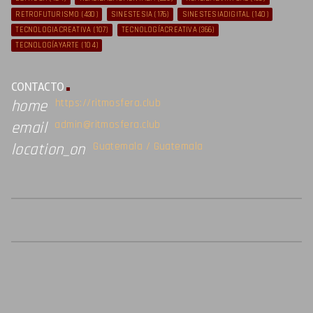
RETROFUTURISMO
(430)
SINESTESIA
(176)
SINESTESIADIGITAL
(140)
TECNOLOGIACREATIVA
(107)
TECNOLOGÍACREATIVA
(366)
TECNOLOGÍAYARTE
(104)
CONTACTO
https://ritmosfera.club
home
admin@ritmosfera.club
email
Guatemala / Guatemala
location_on