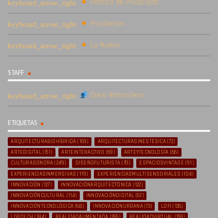
Política de Privacidad
Escríbenos
Lo Nuevo
STAFF
Crew Ritmosfera
ETIQUETAS
ARQUITECTURABIOHÍBRIDA
(169)
ARQUITECTURASINESTÉSICA
(72)
ARTEDIGITAL
(151)
ARTEINTERACTIVO
(69)
ARTEYTECNOLOGÍA
(66)
CULTURASONORA
(249)
DISEÑOFUTURISTA
(70)
ESPACIOSVINTAGE
(91)
EXPERIENCIASINMERSIVAS
(119)
EXPERIENCIASMULTISENSORIALES
(104)
INNOVACIÓN
(127)
INNOVACIÓNARQUITECTÓNICA
(122)
INNOVACIÓNCULTURAL
(114)
INNOVACIÓNDIGITAL
(67)
INNOVACIÓNTECNOLÓGICA
(68)
INNOVACIÓNURBANA
(73)
LOFI
(126)
LOFITECH
(184)
REALIDADAUMENTADA
(285)
REALIDADVIRTUAL
(159)