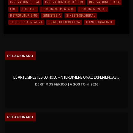
INNOVACIÓNDIGITAL
INNOVACIÓNTECNOLÓGICA
INNOVACIÓNURBANA
LOFI
LOFITECH
REALIDADAUMENTADA
REALIDADVIRTUAL
RETROFUTURISMO
SINESTESIA
SINESTESIADIGITAL
TECNOLOGIACREATIVA
TECNOLOGÍACREATIVA
TECNOLOGÍAYARTE
RELACIONADO
EL ARTE SINESTÉSICO HOLO-INTERDIMENSIONAL: EXPERIENCIAS ...
DJRITMOSFERICO | AGOSTO 4, 2026
RELACIONADO