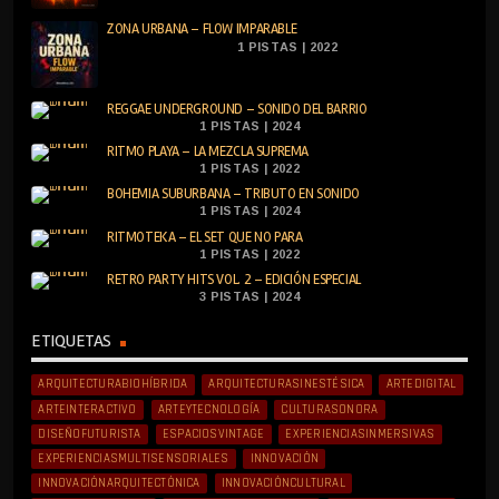
ZONA URBANA – FLOW IMPARABLE
1 PISTAS | 2022
REGGAE UNDERGROUND – SONIDO DEL BARRIO
1 PISTAS | 2024
RITMO PLAYA – LA MEZCLA SUPREMA
1 PISTAS | 2022
BOHEMIA SUBURBANA – TRIBUTO EN SONIDO
1 PISTAS | 2024
RITMOTEKA – EL SET QUE NO PARA
1 PISTAS | 2022
RETRO PARTY HITS VOL. 2 – EDICIÓN ESPECIAL
3 PISTAS | 2024
ETIQUETAS
ARQUITECTURABIOHÍBRIDA
ARQUITECTURASINESTÉSICA
ARTEDIGITAL
ARTEINTERACTIVO
ARTEYTECNOLOGÍA
CULTURASONORA
DISEÑOFUTURISTA
ESPACIOSVINTAGE
EXPERIENCIASINMERSIVAS
EXPERIENCIASMULTISENSORIALES
INNOVACIÓN
INNOVACIÓNARQUITECTÓNICA
INNOVACIÓNCULTURAL