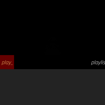
play_
playlis
arrow
t_play