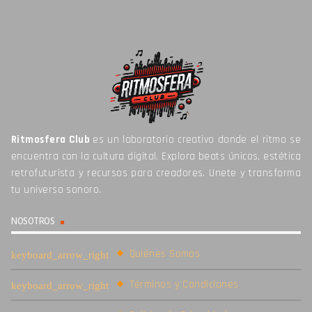
Ritmosfera Club
es un laboratorio creativo donde el ritmo se
encuentra con la cultura digital. Explora beats únicos, estética
retrofuturista y recursos para creadores. Unete y transforma
tu universo sonoro.
NOSOTROS
Quiénes Somos
Términos y Condiciones