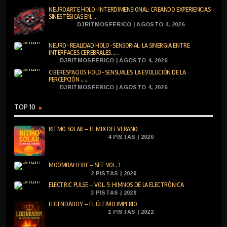
NEUROARTE HOLO-INTERDIMENSIONAL: CREANDO EXPERIENCIAS
SINESTÉSICAS EN......
DJRITMOSFERICO | AGOSTO 4, 2026
NEURO-REALIDAD HOLO-SENSORIAL: LA SINERGIA ENTRE
INTERFACES CEREBRALES......
DJRITMOSFERICO | AGOSTO 4, 2026
CIBERESPACIOS HOLO-SENSUALES: LA EVOLUCIÓN DE LA
PERCEPCIÓN ......
DJRITMOSFERICO | AGOSTO 4, 2026
TOP 10
RITMO SOLAR – EL MIX DEL VERANO
4 PISTAS | 2020
MOOMBAH FIRE – SET VOL. 1
2 PISTAS | 2020
ELECTRIC PULSE – VOL. 5: HIMNOS DE LA ELECTRÓNICA
3 PISTAS | 2020
LEGENDADDY – EL ÚLTIMO IMPERIO
1 PISTAS | 2022