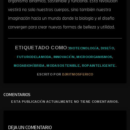
organismo dinámico, sostenible y funcional. Esta revolución
vestirá no solo nuestros cuerpos, sino también nuestra
imaginación hacia un mundo donde la biología y el diseño
convergen para crear nuevas formas de belleza y utilidad.
ETIQUETADO COMO:
BIOTECNOLOGÍA
,
DISEÑO
,
FUTURODELAMODA
,
INNOVACIÓN
,
MICROORGANISMOS
,
MODABIOHÍBRIDA
,
MODASOSTENIBLE
,
ROPAINTELIGENTE
.
ESCRITO POR
DJRITMOSFERICO
COMENTARIOS
ESTA PUBLICACIÓN ACTUALMENTE NO TIENE COMENTARIOS.
DEJA UN COMENTARIO