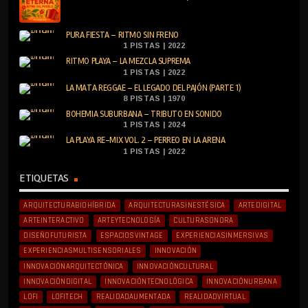
PURA FIESTA – RITMO SIN FRENO
1 PISTAS | 2022
RITMO PLAYA – LA MEZCLA SUPREMA
1 PISTAS | 2022
LA MATA REGGAE – EL LEGADO DEL PAJÓN (PARTE 1)
8 PISTAS | 1970
BOHEMIA SUBURBANA – TRIBUTO EN SONIDO
1 PISTAS | 2024
LA PLAYA RE-MIX VOL. 2 – PERREO EN LA ARENA
1 PISTAS | 2022
ETIQUETAS
ARQUITECTURABIOHÍBRIDA
ARQUITECTURASINESTÉSICA
ARTEDIGITAL
ARTEINTERACTIVO
ARTEYTECNOLOGÍA
CULTURASONORA
DISEÑOFUTURISTA
ESPACIOSVINTAGE
EXPERIENCIASINMERSIVAS
EXPERIENCIASMULTISENSORIALES
INNOVACIÓN
INNOVACIÓNARQUITECTÓNICA
INNOVACIÓNCULTURAL
INNOVACIÓNDIGITAL
INNOVACIÓNTECNOLÓGICA
INNOVACIÓNURBANA
LOFI
LOFITECH
REALIDADAUMENTADA
REALIDADVIRTUAL