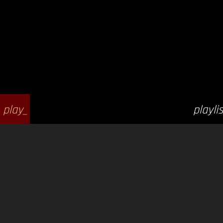
play_
playlis
arrow
t_play