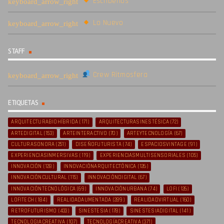
Escríbenos
Lo Nuevo
STAFF
Crew Ritmosfera
ETIQUETAS
ARQUITECTURABIOHÍBRIDA
(171)
ARQUITECTURASINESTÉSICA
(72)
ARTEDIGITAL
(153)
ARTEINTERACTIVO
(70)
ARTEYTECNOLOGÍA
(67)
CULTURASONORA
(251)
DISEÑOFUTURISTA
(74)
ESPACIOSVINTAGE
(91)
EXPERIENCIASINMERSIVAS
(119)
EXPERIENCIASMULTISENSORIALES
(105)
INNOVACIÓN
(128)
INNOVACIÓNARQUITECTÓNICA
(126)
INNOVACIÓNCULTURAL
(115)
INNOVACIÓNDIGITAL
(67)
INNOVACIÓNTECNOLÓGICA
(69)
INNOVACIÓNURBANA
(74)
LOFI
(126)
LOFITECH
(184)
REALIDADAUMENTADA
(289)
REALIDADVIRTUAL
(160)
RETROFUTURISMO
(433)
SINESTESIA
(178)
SINESTESIADIGITAL
(141)
TECNOLOGIACREATIVA
(107)
TECNOLOGÍACREATIVA
(371)