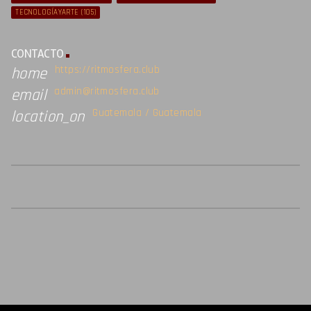
TECNOLOGÍAYARTE
(105)
CONTACTO
https://ritmosfera.club
home
admin@ritmosfera.club
email
Guatemala / Guatemala
location_on