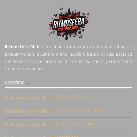
Ritmosfera Club
es un laboratorio creativo donde el ritmo se
encuentra con la cultura digital. Explora beats únicos, estética
retrofuturista y recursos para creadores. Unete y transforma
tu universo sonoro.
NOSOTROS
Quiénes Somos
Términos y Condiciones
Política de Privacidad