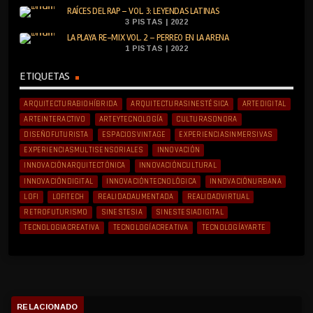
RAÍCES DEL RAP – VOL. 3: LEYENDAS LATINAS
3 PISTAS | 2022
LA PLAYA RE-MIX VOL. 2 – PERREO EN LA ARENA
1 PISTAS | 2022
ETIQUETAS
ARQUITECTURABIOHÍBRIDA
ARQUITECTURASINESTÉSICA
ARTEDIGITAL
ARTEINTERACTIVO
ARTEYTECNOLOGÍA
CULTURASONORA
DISEÑOFUTURISTA
ESPACIOSVINTAGE
EXPERIENCIASINMERSIVAS
EXPERIENCIASMULTISENSORIALES
INNOVACIÓN
INNOVACIÓNARQUITECTÓNICA
INNOVACIÓNCULTURAL
INNOVACIÓNDIGITAL
INNOVACIÓNTECNOLÓGICA
INNOVACIÓNURBANA
LOFI
LOFITECH
REALIDADAUMENTADA
REALIDADVIRTUAL
RETROFUTURISMO
SINESTESIA
SINESTESIADIGITAL
TECNOLOGIACREATIVA
TECNOLOGÍACREATIVA
TECNOLOGÍAYARTE
RELACIONADO