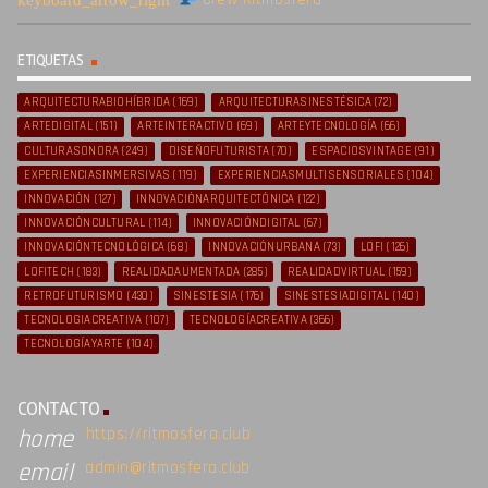
ETIQUETAS
ARQUITECTURABIOHÍBRIDA
(169)
ARQUITECTURASINESTÉSICA
(72)
ARTEDIGITAL
(151)
ARTEINTERACTIVO
(69)
ARTEYTECNOLOGÍA
(66)
CULTURASONORA
(249)
DISEÑOFUTURISTA
(70)
ESPACIOSVINTAGE
(91)
EXPERIENCIASINMERSIVAS
(119)
EXPERIENCIASMULTISENSORIALES
(104)
INNOVACIÓN
(127)
INNOVACIÓNARQUITECTÓNICA
(122)
INNOVACIÓNCULTURAL
(114)
INNOVACIÓNDIGITAL
(67)
INNOVACIÓNTECNOLÓGICA
(68)
INNOVACIÓNURBANA
(73)
LOFI
(126)
LOFITECH
(183)
REALIDADAUMENTADA
(285)
REALIDADVIRTUAL
(159)
RETROFUTURISMO
(430)
SINESTESIA
(176)
SINESTESIADIGITAL
(140)
TECNOLOGIACREATIVA
(107)
TECNOLOGÍACREATIVA
(366)
TECNOLOGÍAYARTE
(104)
CONTACTO
https://ritmosfera.club
home
admin@ritmosfera.club
email