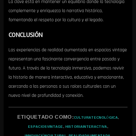
La clave está en mantener un equilibrio donde la tecnología
complemente y enriquezca la narrativa histórica,
fomentando el respeto por la cultura y el legado.
CONCLUSIÓN
Las experiencias de realidad aumentada en espacios vintage
representan una fascinante convergencia entre pasado y
futuro. A través de la tecnología inmersiva, podemos revivir
la historia de manera interactiva, educativa y emocionante,
acercando a las personas a sus raíces culturales con un
nuevo nivel de profundidad y conexión.
ETIQUETADO COMO:
CULTURATECNOLÓGICA
,
ESPACIOSVINTAGE
,
HISTORIAINTERACTIVA
,
INNOVACIÓNCULTURAL
,
REALIDADAUMENTADA
,