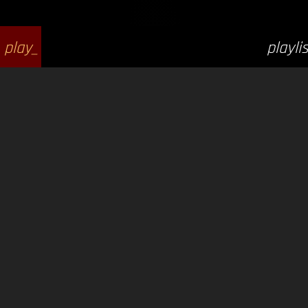
play_
playlis
arrow
t_play