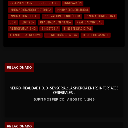
EXPERIENCIASMULTISENSORIALES
INNOVACIÓN
INNOVACIÓNARQUITECTÓNICA
INNOVACIÓNCULTURAL
INNOVACIÓNDIGITAL
INNOVACIÓNTECNOLÓGICA
INNOVACIÓNURBANA
LOFI
LOFITECH
REALIDADAUMENTADA
REALIDADVIRTUAL
RETROFUTURISMO
SINESTESIA
SINESTESIADIGITAL
TECNOLOGIACREATIVA
TECNOLOGÍACREATIVA
TECNOLOGÍAYARTE
RELACIONADO
NEURO-REALIDAD HOLO-SENSORIAL: LA SINERGIA ENTRE INTERFACES
CEREBRALES...
DJRITMOSFERICO | AGOSTO 4, 2026
RELACIONADO