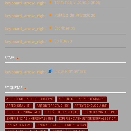
Términos y Condiciones
Política de Privacidad
Escríbenos
Lo Nuevo
STAFF
Crew Ritmosfera
ETIQUETAS
ARQUITECTURABIOHÍBRIDA
(169)
ARQUITECTURASINESTÉSICA
(72)
ARTEDIGITAL
(151)
ARTEINTERACTIVO
(69)
ARTEYTECNOLOGÍA
(66)
CULTURASONORA
(249)
DISEÑOFUTURISTA
(70)
ESPACIOSVINTAGE
(91)
EXPERIENCIASINMERSIVAS
(119)
EXPERIENCIASMULTISENSORIALES
(104)
INNOVACIÓN
(127)
INNOVACIÓNARQUITECTÓNICA
(122)