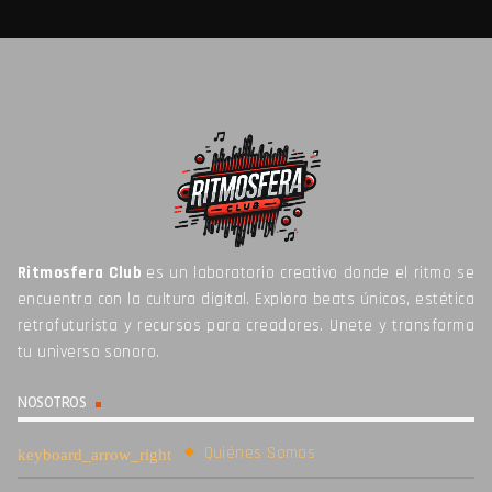
Ritmosfera Club
es un laboratorio creativo donde el ritmo se
encuentra con la cultura digital. Explora beats únicos, estética
retrofuturista y recursos para creadores. Unete y transforma
tu universo sonoro.
NOSOTROS
Quiénes Somos