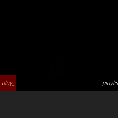
play_
playlis
arrow
t_play