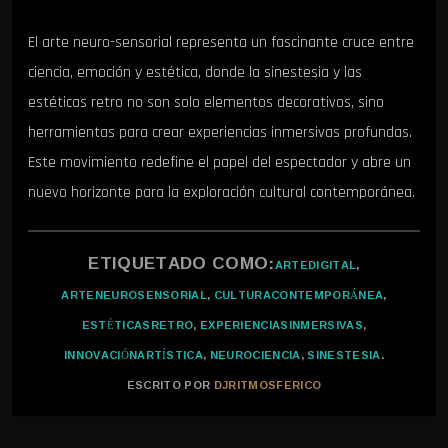
El arte neuro-sensorial representa un fascinante cruce entre
ciencia, emoción y estética, donde la sinestesia y las
estéticas retro no son solo elementos decorativos, sino
herramientas para crear experiencias inmersivas profundas.
Este movimiento redefine el papel del espectador y abre un
nuevo horizonte para la exploración cultural contemporánea.
ETIQUETADO COMO:
ARTEDIGITAL
,
ARTENEUROSENSORIAL
,
CULTURACONTEMPORÁNEA
,
ESTÉTICASRETRO
,
EXPERIENCIASINMERSIVAS
,
INNOVACIÓNARTÍSTICA
,
NEUROCIENCIA
,
SINESTESIA
.
ESCRITO POR
DJRITMOSFERICO