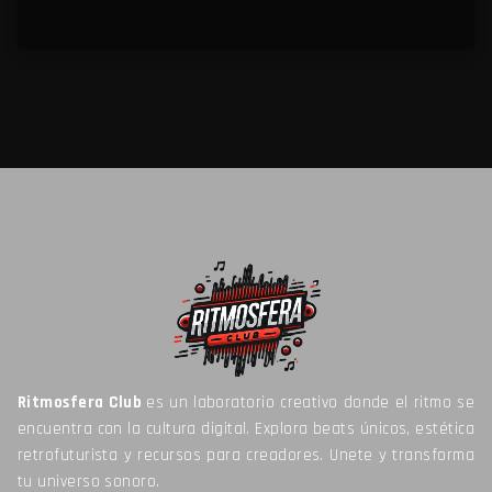
Ritmosfera Club
es un laboratorio creativo donde el ritmo se
encuentra con la cultura digital. Explora beats únicos, estética
retrofuturista y recursos para creadores. Unete y transforma
tu universo sonoro.