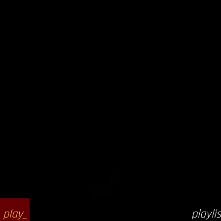
play_
playlis