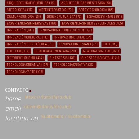
ARQUITECTURABIOHÍBRIDA
(172)
ARQUITECTURASINESTÉSICA
(73)
ARTEDIGITAL
(153)
ARTEINTERACTIVO
(70)
ARTEYTECNOLOGÍA
(67)
CULTURASONORA
(251)
DISEÑOFUTURISTA
(75)
ESPACIOSVINTAGE
(91)
EXPERIENCIASINMERSIVAS
(119)
EXPERIENCIASMULTISENSORIALES
(105)
INNOVACIÓN
(128)
INNOVACIÓNARQUITECTÓNICA
(127)
INNOVACIÓNCULTURAL
(115)
INNOVACIÓNDIGITAL
(67)
INNOVACIÓNTECNOLÓGICA
(69)
INNOVACIÓNURBANA
(74)
LOFI
(126)
LOFITECH
(184)
REALIDADAUMENTADA
(290)
REALIDADVIRTUAL
(160)
RETROFUTURISMO
(434)
SINESTESIA
(178)
SINESTESIADIGITAL
(141)
TECNOLOGIACREATIVA
(107)
TECNOLOGÍACREATIVA
(372)
TECNOLOGÍAYARTE
(105)
CONTACTO
https://ritmosfera.club
home
admin@ritmosfera.club
email
Guatemala / Guatemala
location_on