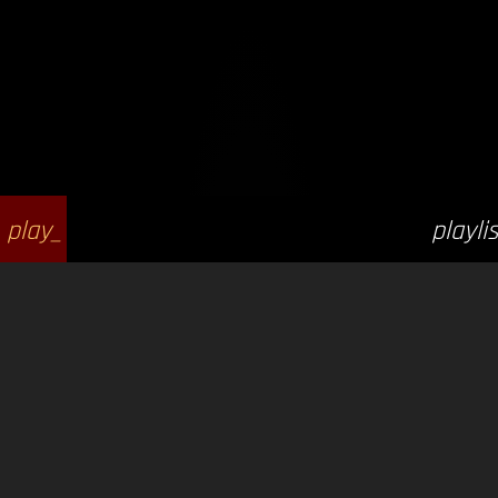
play_
playlis
arrow
t_play