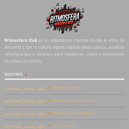
Ritmosfera Club
es un laboratorio creativo donde el ritmo se
encuentra con la cultura digital. Explora beats únicos, estética
retrofuturista y recursos para creadores. Unete y transforma
tu universo sonoro.
NOSOTROS
Quiénes Somos
Términos y Condiciones
Política de Privacidad
Escríbenos