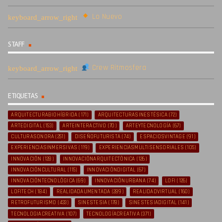
Lo Nuevo
STAFF
Crew Ritmosfera
ETIQUETAS
ARQUITECTURABIOHÍBRIDA
(171)
ARQUITECTURASINESTÉSICA
(72)
ARTEDIGITAL
(153)
ARTEINTERACTIVO
(70)
ARTEYTECNOLOGÍA
(67)
CULTURASONORA
(251)
DISEÑOFUTURISTA
(74)
ESPACIOSVINTAGE
(91)
EXPERIENCIASINMERSIVAS
(119)
EXPERIENCIASMULTISENSORIALES
(105)
INNOVACIÓN
(128)
INNOVACIÓNARQUITECTÓNICA
(126)
INNOVACIÓNCULTURAL
(115)
INNOVACIÓNDIGITAL
(67)
INNOVACIÓNTECNOLÓGICA
(69)
INNOVACIÓNURBANA
(74)
LOFI
(126)
LOFITECH
(184)
REALIDADAUMENTADA
(289)
REALIDADVIRTUAL
(160)
RETROFUTURISMO
(433)
SINESTESIA
(178)
SINESTESIADIGITAL
(141)
TECNOLOGIACREATIVA
(107)
TECNOLOGÍACREATIVA
(371)