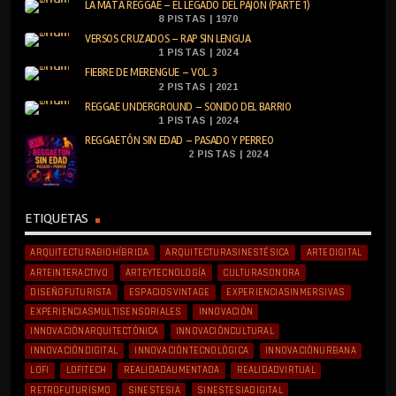
LA MATA REGGAE – EL LEGADO DEL PAJÓN (PARTE 1)
8 PISTAS | 1970
VERSOS CRUZADOS – RAP SIN LENGUA
1 PISTAS | 2024
FIEBRE DE MERENGUE – VOL. 3
2 PISTAS | 2021
REGGAE UNDERGROUND – SONIDO DEL BARRIO
1 PISTAS | 2024
REGGAETÓN SIN EDAD – PASADO Y PERREO
2 PISTAS | 2024
ETIQUETAS
ARQUITECTURABIOHÍBRIDA
ARQUITECTURASINESTÉSICA
ARTEDIGITAL
ARTEINTERACTIVO
ARTEYTECNOLOGÍA
CULTURASONORA
DISEÑOFUTURISTA
ESPACIOSVINTAGE
EXPERIENCIASINMERSIVAS
EXPERIENCIASMULTISENSORIALES
INNOVACIÓN
INNOVACIÓNARQUITECTÓNICA
INNOVACIÓNCULTURAL
INNOVACIÓNDIGITAL
INNOVACIÓNTECNOLÓGICA
INNOVACIÓNURBANA
LOFI
LOFITECH
REALIDADAUMENTADA
REALIDADVIRTUAL
RETROFUTURISMO
SINESTESIA
SINESTESIADIGITAL