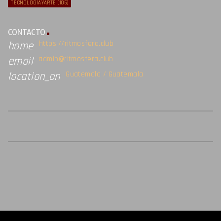
TECNOLOGÍAYARTE
(105)
CONTACTO
https://ritmosfera.club
home
admin@ritmosfera.club
email
Guatemala / Guatemala
location_on