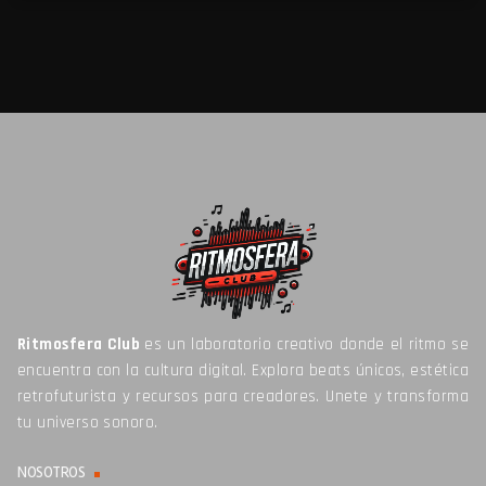
Ritmosfera Club
es un laboratorio creativo donde el ritmo se
encuentra con la cultura digital. Explora beats únicos, estética
retrofuturista y recursos para creadores. Unete y transforma
tu universo sonoro.
NOSOTROS