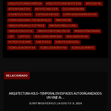
ARQUITECTURABIOHÍBRIDA
ARQUITECTURASINESTÉSICA
ARTEDIGITAL
ARTEINTERACTIVO
ARTEYTECNOLOGÍA
CULTURASONORA
DISEÑOFUTURISTA
ESPACIOSVINTAGE
EXPERIENCIASINMERSIVAS
EXPERIENCIASMULTISENSORIALES
INNOVACIÓN
INNOVACIÓNARQUITECTÓNICA
INNOVACIÓNCULTURAL
INNOVACIÓNDIGITAL
INNOVACIÓNTECNOLÓGICA
INNOVACIÓNURBANA
LOFI
LOFITECH
REALIDADAUMENTADA
REALIDADVIRTUAL
RETROFUTURISMO
SINESTESIA
SINESTESIADIGITAL
TECNOLOGIACREATIVA
TECNOLOGÍACREATIVA
TECNOLOGÍAYARTE
RELACIONADO
ARQUITECTURA HOLO-TEMPORAL EN ESPACIOS AUTOORGANIZADOS:
UN VIAJE AL ...
DJRITMOSFERICO | AGOSTO 9, 2026