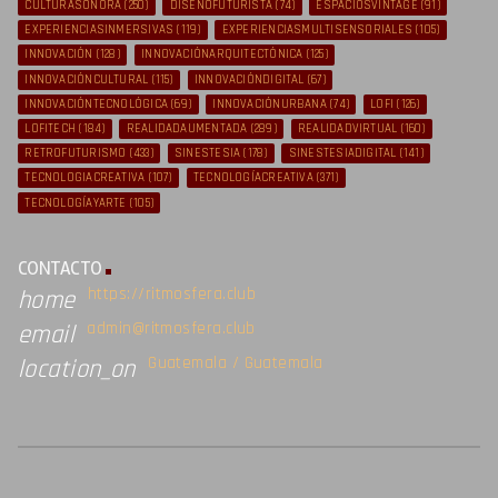
CULTURASONORA
(250)
DISEÑOFUTURISTA
(74)
ESPACIOSVINTAGE
(91)
EXPERIENCIASINMERSIVAS
(119)
EXPERIENCIASMULTISENSORIALES
(105)
INNOVACIÓN
(128)
INNOVACIÓNARQUITECTÓNICA
(125)
INNOVACIÓNCULTURAL
(115)
INNOVACIÓNDIGITAL
(67)
INNOVACIÓNTECNOLÓGICA
(69)
INNOVACIÓNURBANA
(74)
LOFI
(126)
LOFITECH
(184)
REALIDADAUMENTADA
(289)
REALIDADVIRTUAL
(160)
RETROFUTURISMO
(433)
SINESTESIA
(178)
SINESTESIADIGITAL
(141)
TECNOLOGIACREATIVA
(107)
TECNOLOGÍACREATIVA
(371)
TECNOLOGÍAYARTE
(105)
CONTACTO
https://ritmosfera.club
home
admin@ritmosfera.club
email
Guatemala / Guatemala
location_on