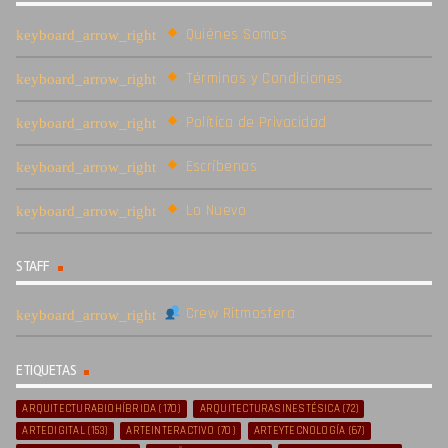
Quiénes Somos
Términos y Condiciones
Política de Privacidad
Escríbenos
Lo Nuevo
STAFF
Crew Ritmosfera
ETIQUETAS
ARQUITECTURABIOHÍBRIDA
(170)
ARQUITECTURASINESTÉSICA
(72)
ARTEDIGITAL
(153)
ARTEINTERACTIVO
(70)
ARTEYTECNOLOGÍA
(67)