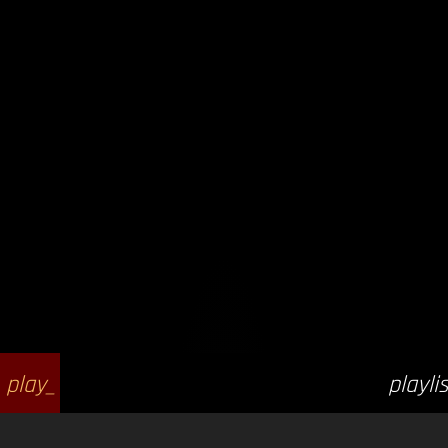
play_
playlis
arrow
t_play