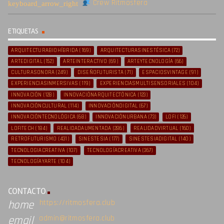
Crew Ritmosfera
ETIQUETAS
ARQUITECTURABIOHÍBRIDA
(169)
ARQUITECTURASINESTÉSICA
(72)
ARTEDIGITAL
(152)
ARTEINTERACTIVO
(69)
ARTEYTECNOLOGÍA
(66)
CULTURASONORA
(249)
DISEÑOFUTURISTA
(71)
ESPACIOSVINTAGE
(91)
EXPERIENCIASINMERSIVAS
(119)
EXPERIENCIASMULTISENSORIALES
(104)
INNOVACIÓN
(128)
INNOVACIÓNARQUITECTÓNICA
(123)
INNOVACIÓNCULTURAL
(114)
INNOVACIÓNDIGITAL
(67)
INNOVACIÓNTECNOLÓGICA
(68)
INNOVACIÓNURBANA
(73)
LOFI
(126)
LOFITECH
(184)
REALIDADAUMENTADA
(286)
REALIDADVIRTUAL
(160)
RETROFUTURISMO
(431)
SINESTESIA
(177)
SINESTESIADIGITAL
(140)
TECNOLOGIACREATIVA
(107)
TECNOLOGÍACREATIVA
(367)
TECNOLOGÍAYARTE
(104)
CONTACTO
https://ritmosfera.club
home
admin@ritmosfera.club
email