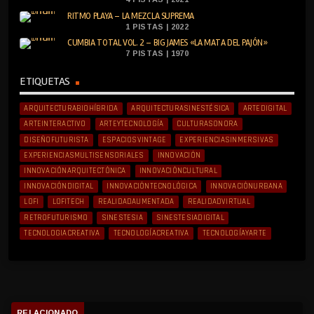
RITMO PLAYA – LA MEZCLA SUPREMA
1 PISTAS | 2022
CUMBIA TOTAL VOL. 2 – BIG JAMES «LA MATA DEL PAJÓN»
7 PISTAS | 1970
ETIQUETAS
ARQUITECTURABIOHÍBRIDA
ARQUITECTURASINESTÉSICA
ARTEDIGITAL
ARTEINTERACTIVO
ARTEYTECNOLOGÍA
CULTURASONORA
DISEÑOFUTURISTA
ESPACIOSVINTAGE
EXPERIENCIASINMERSIVAS
EXPERIENCIASMULTISENSORIALES
INNOVACIÓN
INNOVACIÓNARQUITECTÓNICA
INNOVACIÓNCULTURAL
INNOVACIÓNDIGITAL
INNOVACIÓNTECNOLÓGICA
INNOVACIÓNURBANA
LOFI
LOFITECH
REALIDADAUMENTADA
REALIDADVIRTUAL
RETROFUTURISMO
SINESTESIA
SINESTESIADIGITAL
TECNOLOGIACREATIVA
TECNOLOGÍACREATIVA
TECNOLOGÍAYARTE
RELACIONADO