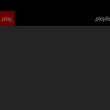
play_
playlis
arrow
t_play