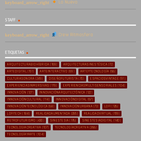
Lo Nuevo
STAFF
Crew Ritmosfera
ETIQUETAS
ARQUITECTURABIOHÍBRIDA
(169)
ARQUITECTURASINESTÉSICA
(72)
ARTEDIGITAL
(151)
ARTEINTERACTIVO
(69)
ARTEYTECNOLOGÍA
(66)
CULTURASONORA
(249)
DISEÑOFUTURISTA
(70)
ESPACIOSVINTAGE
(91)
EXPERIENCIASINMERSIVAS
(119)
EXPERIENCIASMULTISENSORIALES
(104)
INNOVACIÓN
(127)
INNOVACIÓNARQUITECTÓNICA
(122)
INNOVACIÓNCULTURAL
(114)
INNOVACIÓNDIGITAL
(67)
INNOVACIÓNTECNOLÓGICA
(68)
INNOVACIÓNURBANA
(73)
LOFI
(126)
LOFITECH
(184)
REALIDADAUMENTADA
(285)
REALIDADVIRTUAL
(159)
RETROFUTURISMO
(430)
SINESTESIA
(176)
SINESTESIADIGITAL
(140)
TECNOLOGIACREATIVA
(107)
TECNOLOGÍACREATIVA
(366)
TECNOLOGÍAYARTE
(104)