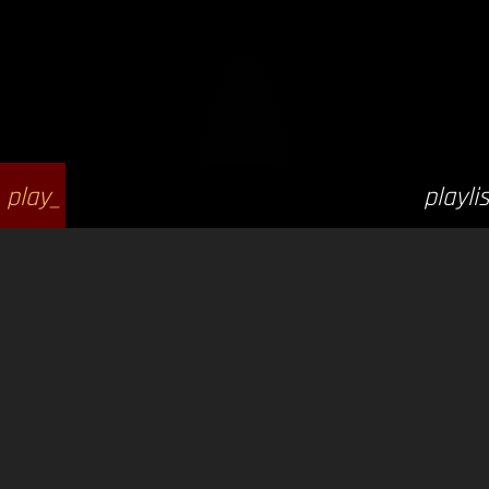
play_
playlis
arrow
t_play