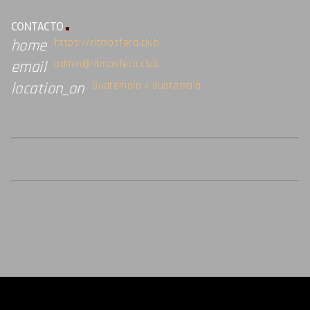
CONTACTO
https://ritmosfera.club
home
admin@ritmosfera.club
email
Guatemala / Guatemala
location_on