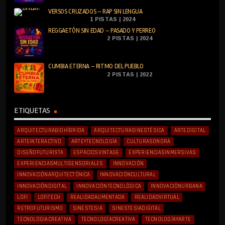
VERSOS CRUZADOS – RAP SIN LENGUA
1 PISTAS | 2024
REGGAETÓN SIN EDAD – PASADO Y PERREO
2 PISTAS | 2024
CUMBIA ETERNA – RITMO DEL PUEBLO
2 PISTAS | 2022
ETIQUETAS
ARQUITECTURABIOHÍBRIDA
ARQUITECTURASINESTÉSICA
ARTEDIGITAL
ARTEINTERACTIVO
ARTEYTECNOLOGÍA
CULTURASONORA
DISEÑOFUTURISTA
ESPACIOSVINTAGE
EXPERIENCIASINMERSIVAS
EXPERIENCIASMULTISENSORIALES
INNOVACIÓN
INNOVACIÓNARQUITECTÓNICA
INNOVACIÓNCULTURAL
INNOVACIÓNDIGITAL
INNOVACIÓNTECNOLÓGICA
INNOVACIÓNURBANA
LOFI
LOFITECH
REALIDADAUMENTADA
REALIDADVIRTUAL
RETROFUTURISMO
SINESTESIA
SINESTESIADIGITAL
TECNOLOGIACREATIVA
TECNOLOGÍACREATIVA
TECNOLOGÍAYARTE