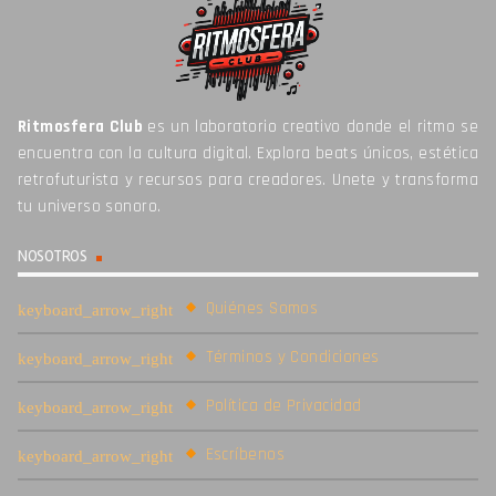
Ritmosfera Club
es un laboratorio creativo donde el ritmo se
encuentra con la cultura digital. Explora beats únicos, estética
retrofuturista y recursos para creadores. Unete y transforma
tu universo sonoro.
NOSOTROS
Quiénes Somos
Términos y Condiciones
Política de Privacidad
Escríbenos