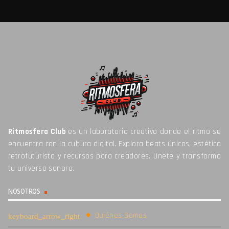
Ritmosfera Club
es un laboratorio creativo donde el ritmo se
encuentra con la cultura digital. Explora beats únicos, estética
retrofuturista y recursos para creadores. Unete y transforma
tu universo sonoro.
NOSOTROS
Quiénes Somos