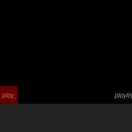
play_
playlis
arrow
t_play