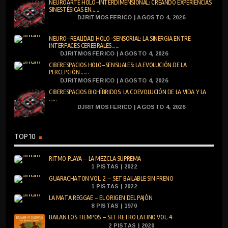
NEUROARTE HOLO-INTERDIMENSIONAL: CREANDO EXPERIENCIAS
SINESTÉSICAS EN......
DJRITMOSFERICO | AGOSTO 4, 2026
NEURO-REALIDAD HOLO-SENSORIAL: LA SINERGIA ENTRE
INTERFACES CEREBRALES......
DJRITMOSFERICO | AGOSTO 4, 2026
CIBERESPACIOS HOLO-SENSUALES: LA EVOLUCIÓN DE LA
PERCEPCIÓN ......
DJRITMOSFERICO | AGOSTO 4, 2026
CIBERESPACIOS BIOHÍBRIDOS: LA COEVOLUCIÓN DE LA VIDA Y LA
......
DJRITMOSFERICO | AGOSTO 4, 2026
TOP 10
RITMO PLAYA – LA MEZCLA SUPREMA
1 PISTAS | 2022
GUARACHATON VOL. 2 – SET BAILABLE SIN FRENO
1 PISTAS | 2022
LA MATA REGGAE – EL ORIGEN DEL PAJÓN
8 PISTAS | 1970
BAILAN LOS TIEMPOS – SET RETRO LATINO VOL. 4
2 PISTAS | 2020