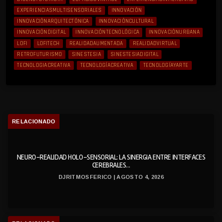
EXPERIENCIASMULTISENSORIALES
INNOVACIÓN
INNOVACIÓNARQUITECTÓNICA
INNOVACIÓNCULTURAL
INNOVACIÓNDIGITAL
INNOVACIÓNTECNOLÓGICA
INNOVACIÓNURBANA
LOFI
LOFITECH
REALIDADAUMENTADA
REALIDADVIRTUAL
RETROFUTURISMO
SINESTESIA
SINESTESIADIGITAL
TECNOLOGIACREATIVA
TECNOLOGÍACREATIVA
TECNOLOGÍAYARTE
RELACIONADO
NEURO-REALIDAD HOLO-SENSORIAL: LA SINERGIA ENTRE INTERFACES
CEREBRALES...
DJRITMOSFERICO | AGOSTO 4, 2026