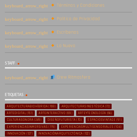
Términos y Condiciones
Política de Privacidad
Escríbenos
Lo Nuevo
STAFF
Crew Ritmosfera
ETIQUETAS
ARQUITECTURABIOHÍBRIDA
(169)
ARQUITECTURASINESTÉSICA
(72)
ARTEDIGITAL
(151)
ARTEINTERACTIVO
(69)
ARTEYTECNOLOGÍA
(66)
CULTURASONORA
(249)
DISEÑOFUTURISTA
(70)
ESPACIOSVINTAGE
(91)
EXPERIENCIASINMERSIVAS
(119)
EXPERIENCIASMULTISENSORIALES
(104)
INNOVACIÓN
(127)
INNOVACIÓNARQUITECTÓNICA
(122)