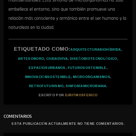
multisensoriales. Esta sinfonía de microorganismos no solo
embellece el entorno, sino que también promueve una
relación más consciente y armónica entre el ser humano y la
naturaleza en la ciudad.
ETIQUETADO COMO:
ARQUITECTURABIOHÍBRIDA
,
ARTESONORO
,
CIUDADVIVA
,
DISEÑOBIOTECNOLÓGICO
,
ESPACIOSURBANOS
,
FUTUROSOSTENIBLE
,
INNOVACIÓNSOSTENIBLE
,
MICROORGANISMOS
,
RETROFUTURISMO
,
SINFONÍAMICROBIANA
.
ESCRITO POR
DJRITMOSFERICO
COMENTARIOS
ESTA PUBLICACIÓN ACTUALMENTE NO TIENE COMENTARIOS.