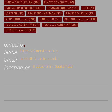
INNOVACIÓNCULTURAL
(114)
INNOVACIÓNDIGITAL
(67)
INNOVACIÓNTECNOLÓGICA
(68)
INNOVACIÓNURBANA
(73)
LOFI
(126)
LOFITECH
(183)
REALIDADAUMENTADA
(285)
REALIDADVIRTUAL
(159)
RETROFUTURISMO
(430)
SINESTESIA
(176)
SINESTESIADIGITAL
(140)
TECNOLOGIACREATIVA
(107)
TECNOLOGÍACREATIVA
(366)
TECNOLOGÍAYARTE
(104)
CONTACTO
https://ritmosfera.club
home
admin@ritmosfera.club
email
Guatemala / Guatemala
location_on