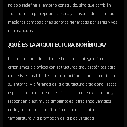
no solo redefine el entorno construido, sino que también
transforma la percepción acústica y sensorial de las ciudades
mediante composiciones sonoras generadas por seres vivos
microscópicos.
¿QUÉ ES LA ARQUITECTURA BIOHÍBRIDA?
La arquitectura biohíbrida se basa en la integración de
organismos biológicos con estructuras arquitectónicas para
crear sistemas híbridos que interactúan dinámicamente con
su entorno. A diferencia de la arquitectura tradicional, estos
espacios urbanos no son estáticos, sino que evolucionan y
responden a estímulos ambientales, ofreciendo ventajas
ecológicas como la purificación del aire, el control de
temperatura y la promoción de la biodiversidad.