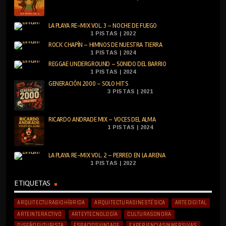
LA PLAYA RE-MIX VOL. 3 – NOCHE DE FUEGO
1 PISTAS | 2022
ROCK CHAPÍN – HIMNOS DE NUESTRA TIERRA
1 PISTAS | 2024
REGGAE UNDERGROUND – SONIDO DEL BARRIO
1 PISTAS | 2024
GENERACIÓN 2000 – SOLO HITS
3 PISTAS | 2021
RICARDO ANDRADE MIX – VOCES DEL ALMA
1 PISTAS | 2024
LA PLAYA RE-MIX VOL. 2 – PERREO EN LA ARENA
1 PISTAS | 2022
ETIQUETAS
ARQUITECTURABIOHÍBRIDA
ARQUITECTURASINESTÉSICA
ARTEDIGITAL
ARTEINTERACTIVO
ARTEYTECNOLOGÍA
CULTURASONORA
DISEÑOFUTURISTA
ESPACIOSVINTAGE
EXPERIENCIASINMERSIVAS