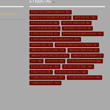
ETIQUETAS
ARQUITECTURABIOHÍBRIDA
(169)
itmosfera
ARQUITECTURASINESTÉSICA
(72)
ARTEDIGITAL
(150)
ARTEINTERACTIVO
(69)
ARTEYTECNOLOGÍA
(66)
CULTURASONORA
(249)
DISEÑOFUTURISTA
(70)
ESPACIOSVINTAGE
(91)
EXPERIENCIASINMERSIVAS
(119)
EXPERIENCIASMULTISENSORIALES
(104)
INNOVACIÓN
(127)
INNOVACIÓNARQUITECTÓNICA
(122)
INNOVACIÓNCULTURAL
(114)
INNOVACIÓNDIGITAL
(67)
INNOVACIÓNTECNOLÓGICA
(68)
INNOVACIÓNURBANA
(73)
LOFI
(126)
LOFITECH
(183)
REALIDADAUMENTADA
(285)
REALIDADVIRTUAL
(159)
RETROFUTURISMO
(430)
SINESTESIA
(176)
SINESTESIADIGITAL
(140)
TECNOLOGIACREATIVA
(107)
TECNOLOGÍACREATIVA
(365)
TECNOLOGÍAYARTE
(104)