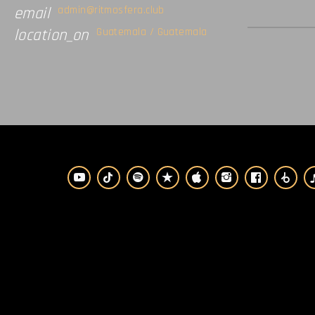
admin@ritmosfera.club
email
Guatemala / Guatemala
location_on