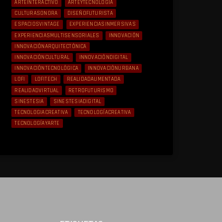
ARTEINTERACTIVO
ARTEYTECNOLOGÍA
CULTURASONORA
DISEÑOFUTURISTA
ESPACIOSVINTAGE
EXPERIENCIASINMERSIVAS
EXPERIENCIASMULTISENSORIALES
INNOVACIÓN
INNOVACIÓNARQUITECTÓNICA
INNOVACIÓNCULTURAL
INNOVACIÓNDIGITAL
INNOVACIÓNTECNOLÓGICA
INNOVACIÓNURBANA
LOFI
LOFITECH
REALIDADAUMENTADA
REALIDADVIRTUAL
RETROFUTURISMO
SINESTESIA
SINESTESIADIGITAL
TECNOLOGIACREATIVA
TECNOLOGÍACREATIVA
TECNOLOGÍAYARTE