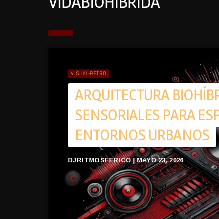
VIDABIOHÍBRIDA
VISUAL-RETRO
ARQUITECTURA BIOHÍB
SENSORIALES PARA ESP
ENTORNOS URBANOS
DJRITMOSFERICO | MAYO 23, 2026