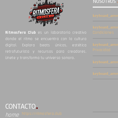
NOSOTROS
Ritmosfera Club
es un laboratorio creativo
Condiciones
donde el ritmo se encuentra con la cultura
digital. Explora beats únicos, estética
Privacidad
retrofuturista y recursos para creadores.
Unete y transforma tu universo sonoro.
CONTACTO
https://ritmosfera.club
home