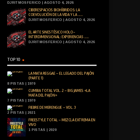
DJRITMOSFERICO | AGOSTO 4, 2026
CIBERESPACIOS BIOHÍBRIDOS: LA
COEVOLUCIÓN DE LA VIDA Y LA ......
DJRITMOSFERICO | AGOSTO 4, 2026
EL ARTE SINESTÉSICO HOLO-
INTERDIMENSIONAL: EXPERIENCIAS ......
DJRITMOSFERICO | AGOSTO 4, 2026
TOP 10
LA MATA REGGAE – EL LEGADO DEL PAJÓN
(PARTE 1)
8 PISTAS | 1970
CUMBIA TOTAL VOL. 2 – BIG JAMES «LA
MATA DEL PAJÓN»
7 PISTAS | 1970
FIEBRE DE MERENGUE – VOL. 3
2 PISTAS | 2021
FREESTYLE TOTAL – MEZCLA EXTREMA EN
VIVO
1 PISTAS | 2020