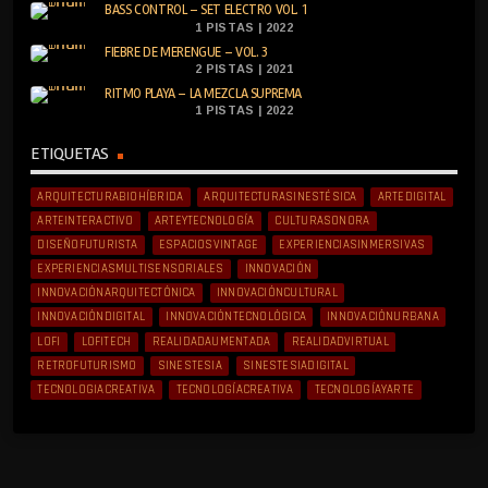
BASS CONTROL – SET ELECTRO VOL. 1
1 PISTAS | 2022
FIEBRE DE MERENGUE – VOL. 3
2 PISTAS | 2021
RITMO PLAYA – LA MEZCLA SUPREMA
1 PISTAS | 2022
ETIQUETAS
ARQUITECTURABIOHÍBRIDA
ARQUITECTURASINESTÉSICA
ARTEDIGITAL
ARTEINTERACTIVO
ARTEYTECNOLOGÍA
CULTURASONORA
DISEÑOFUTURISTA
ESPACIOSVINTAGE
EXPERIENCIASINMERSIVAS
EXPERIENCIASMULTISENSORIALES
INNOVACIÓN
INNOVACIÓNARQUITECTÓNICA
INNOVACIÓNCULTURAL
INNOVACIÓNDIGITAL
INNOVACIÓNTECNOLÓGICA
INNOVACIÓNURBANA
LOFI
LOFITECH
REALIDADAUMENTADA
REALIDADVIRTUAL
RETROFUTURISMO
SINESTESIA
SINESTESIADIGITAL
TECNOLOGIACREATIVA
TECNOLOGÍACREATIVA
TECNOLOGÍAYARTE