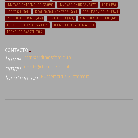
INNOVACIÓNTECNOLÓGICA
(69)
INNOVACIÓNURBANA
(73)
LOFI
(126)
LOFITECH
(184)
REALIDADAUMENTADA
(289)
REALIDADVIRTUAL
(160)
RETROFUTURISMO
(432)
SINESTESIA
(178)
SINESTESIADIGITAL
(141)
TECNOLOGIACREATIVA
(107)
TECNOLOGÍACREATIVA
(371)
TECNOLOGÍAYARTE
(104)
CONTACTO
https://ritmosfera.club
home
admin@ritmosfera.club
email
Guatemala / Guatemala
location_on