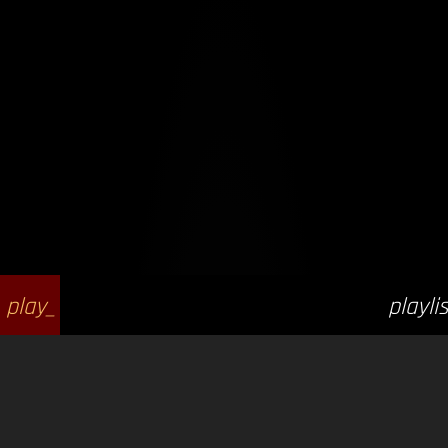
play_
playlis
arrow
t_play