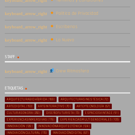
Términos y Condiciones
Política de Privacidad
Escríbenos
Lo Nuevo
STAFF
Crew Ritmosfera
ETIQUETAS
ARQUITECTURABIOHÍBRIDA
(169)
ARQUITECTURASINESTÉSICA
(72)
ARTEDIGITAL
(153)
ARTEINTERACTIVO
(70)
ARTEYTECNOLOGÍA
(67)
CULTURASONORA
(250)
DISEÑOFUTURISTA
(73)
ESPACIOSVINTAGE
(91)
EXPERIENCIASINMERSIVAS
(119)
EXPERIENCIASMULTISENSORIALES
(105)
INNOVACIÓN
(128)
INNOVACIÓNARQUITECTÓNICA
(124)
INNOVACIÓNCULTURAL
(115)
INNOVACIÓNDIGITAL
(67)