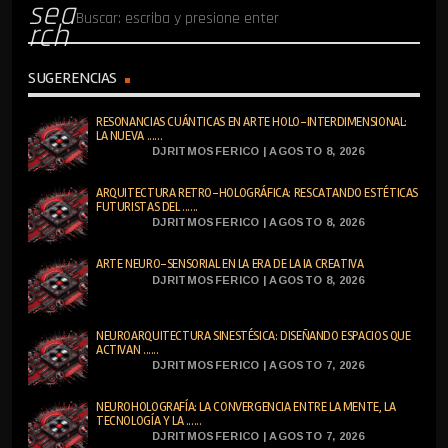
sea
rch
SUGERENCIAS
RESONANCIAS CUÁNTICAS EN ARTE HOLO-INTERDIMENSIONAL:
LA NUEVA ......
DJRITMOSFERICO | AGOSTO 8, 2026
ARQUITECTURA RETRO-HOLOGRÁFICA: RESCATANDO ESTÉTICAS
FUTURISTAS DEL ......
DJRITMOSFERICO | AGOSTO 8, 2026
ARTE NEURO-SENSORIAL EN LA ERA DE LA IA CREATIVA
DJRITMOSFERICO | AGOSTO 8, 2026
NEUROARQUITECTURA SINESTÉSICA: DISEÑANDO ESPACIOS QUE
ACTIVAN ......
DJRITMOSFERICO | AGOSTO 7, 2026
NEUROHOLOGRAFÍA: LA CONVERGENCIA ENTRE LA MENTE, LA
TECNOLOGÍA Y LA ......
DJRITMOSFERICO | AGOSTO 7, 2026