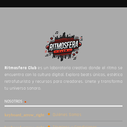
Ritmosfera Club
es un laboratorio creativo donde el ritmo se
encuentra con la cultura digital. Explora beats únicos, estética
retrofuturista y recursos para creadores. Unete y transforma
tu universo sonoro.
NOSOTROS
Quiénes Somos