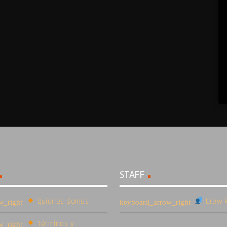
STAFF
Quiénes Somos
Crew R
Términos y