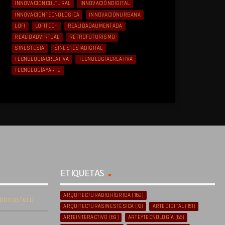
INNOVACIÓNCULTURAL
INNOVACIÓNDIGITAL
INNOVACIÓNTECNOLÓGICA
INNOVACIÓNURBANA
LOFI
LOFITECH
REALIDADAUMENTADA
REALIDADVIRTUAL
RETROFUTURISMO
SINESTESIA
SINESTESIADIGITAL
TECNOLOGIACREATIVA
TECNOLOGÍACREATIVA
TECNOLOGÍAYARTE
ETIQUETAS
ARQUITECTURABIOHÍBRIDA
(169)
itmosfera
ARQUITECTURASINESTÉSICA
(72)
ARTEDIGITAL
(151)
ARTEINTERACTIVO
(69)
ARTEYTECNOLOGÍA
(66)