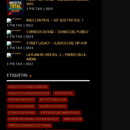
VIVO
1 PISTAS | 2020
BASS CONTROL – SET ELECTRO VOL. 1
1 PISTAS | 2022
CORRIDOS DE RAÍZ – SONIDO DEL PUEBLO
1 PISTAS | 2024
STREET LEGACY – CLÁSICOS DEL HIP HOP
1 PISTAS | 2024
LA PLAYA RE-MIX VOL. 2 – PERREO EN LA
ARENA
1 PISTAS | 2022
ETIQUETAS
ARQUITECTURABIOHÍBRIDA
ARQUITECTURASINESTÉSICA
ARTEDIGITAL
ARTEINTERACTIVO
ARTEYTECNOLOGÍA
CULTURASONORA
DISEÑOFUTURISTA
ESPACIOSVINTAGE
EXPERIENCIASINMERSIVAS
EXPERIENCIASMULTISENSORIALES
INNOVACIÓN
INNOVACIÓNARQUITECTÓNICA