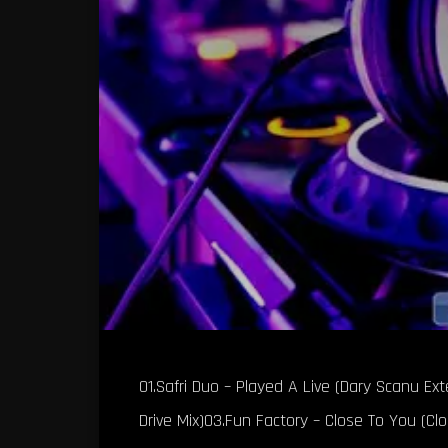
01.Safri Duo – Played A Live (Dary Scanu E
Drive Mix)03.Fun Factory – Close To You (Cl