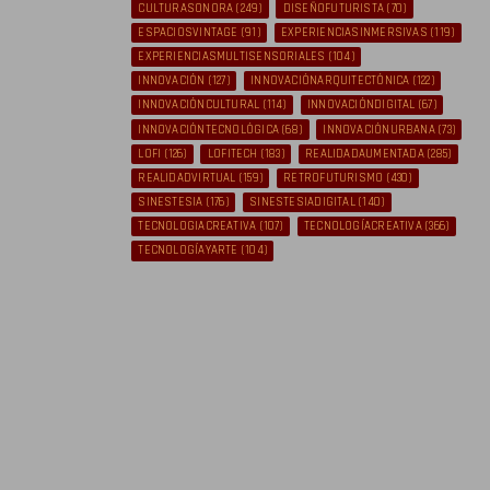
CULTURASONORA
(249)
DISEÑOFUTURISTA
(70)
ESPACIOSVINTAGE
(91)
EXPERIENCIASINMERSIVAS
(119)
EXPERIENCIASMULTISENSORIALES
(104)
INNOVACIÓN
(127)
INNOVACIÓNARQUITECTÓNICA
(122)
INNOVACIÓNCULTURAL
(114)
INNOVACIÓNDIGITAL
(67)
INNOVACIÓNTECNOLÓGICA
(68)
INNOVACIÓNURBANA
(73)
LOFI
(126)
LOFITECH
(183)
REALIDADAUMENTADA
(285)
REALIDADVIRTUAL
(159)
RETROFUTURISMO
(430)
SINESTESIA
(176)
SINESTESIADIGITAL
(140)
TECNOLOGIACREATIVA
(107)
TECNOLOGÍACREATIVA
(366)
TECNOLOGÍAYARTE
(104)