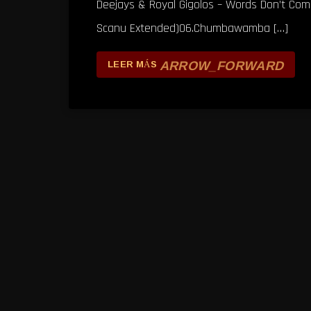
Deejays & Royal Gigolos – Words Don’t Come
Scanu Extended)06.Chumbawamba […]
ARROW_FORWARD
LEER MÁS