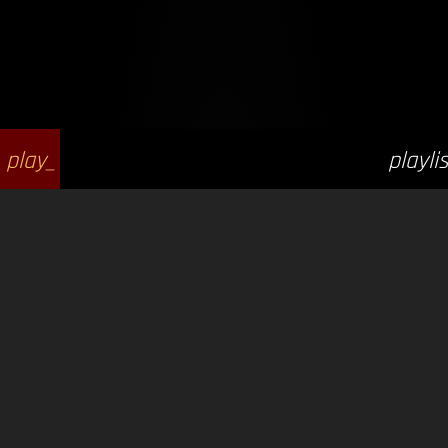
play_
playlis
arrow
t_play