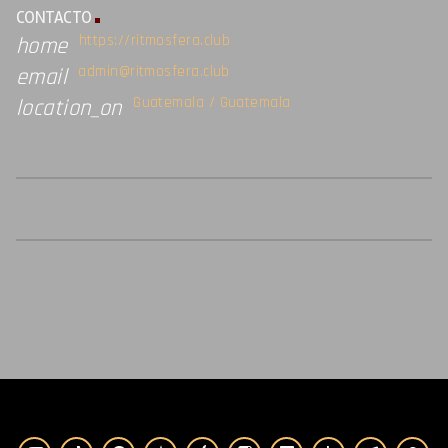
CONTACTO
https://ritmosfera.club
home
admin@ritmosfera.club
email
Guatemala / Guatemala
location_on