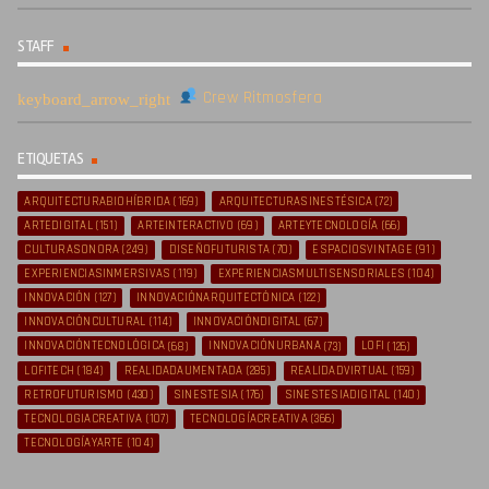
STAFF
Crew Ritmosfera
ETIQUETAS
ARQUITECTURABIOHÍBRIDA
(169)
ARQUITECTURASINESTÉSICA
(72)
ARTEDIGITAL
(151)
ARTEINTERACTIVO
(69)
ARTEYTECNOLOGÍA
(66)
CULTURASONORA
(249)
DISEÑOFUTURISTA
(70)
ESPACIOSVINTAGE
(91)
EXPERIENCIASINMERSIVAS
(119)
EXPERIENCIASMULTISENSORIALES
(104)
INNOVACIÓN
(127)
INNOVACIÓNARQUITECTÓNICA
(122)
INNOVACIÓNCULTURAL
(114)
INNOVACIÓNDIGITAL
(67)
INNOVACIÓNTECNOLÓGICA
(68)
INNOVACIÓNURBANA
(73)
LOFI
(126)
LOFITECH
(184)
REALIDADAUMENTADA
(285)
REALIDADVIRTUAL
(159)
RETROFUTURISMO
(430)
SINESTESIA
(176)
SINESTESIADIGITAL
(140)
TECNOLOGIACREATIVA
(107)
TECNOLOGÍACREATIVA
(366)
TECNOLOGÍAYARTE
(104)