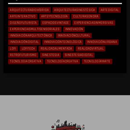
ARQUITECTURABIOHÍBRIDA
ARQUITECTURASINESTÉSICA
ARTEDIGITAL
ARTEINTERACTIVO
ARTEYTECNOLOGÍA
CULTURASONORA
DISEÑOFUTURISTA
ESPACIOSVINTAGE
EXPERIENCIASINMERSIVAS
EXPERIENCIASMULTISENSORIALES
INNOVACIÓN
INNOVACIÓNARQUITECTÓNICA
INNOVACIÓNCULTURAL
INNOVACIÓNDIGITAL
INNOVACIÓNTECNOLÓGICA
INNOVACIÓNURBANA
LOFI
LOFITECH
REALIDADAUMENTADA
REALIDADVIRTUAL
RETROFUTURISMO
SINESTESIA
SINESTESIADIGITAL
TECNOLOGIACREATIVA
TECNOLOGÍACREATIVA
TECNOLOGÍAYARTE