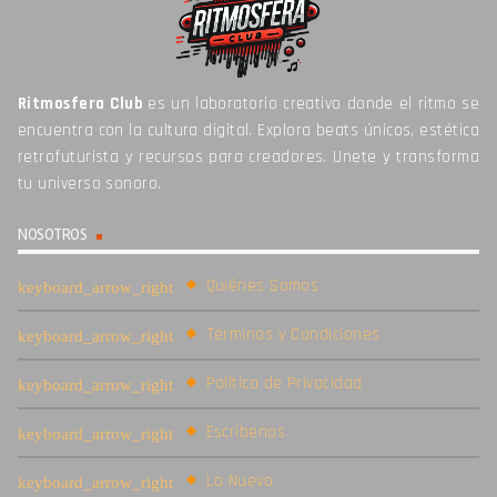
Ritmosfera Club
es un laboratorio creativo donde el ritmo se
encuentra con la cultura digital. Explora beats únicos, estética
retrofuturista y recursos para creadores. Unete y transforma
tu universo sonoro.
NOSOTROS
Quiénes Somos
Términos y Condiciones
Política de Privacidad
Escríbenos
Lo Nuevo