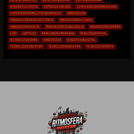
ARTEINTERACTIVO
ARTEYTECNOLOGÍA
CULTURASONORA
DISEÑOFUTURISTA
ESPACIOSVINTAGE
EXPERIENCIASINMERSIVAS
EXPERIENCIASMULTISENSORIALES
INNOVACIÓN
INNOVACIÓNARQUITECTÓNICA
INNOVACIÓNCULTURAL
INNOVACIÓNDIGITAL
INNOVACIÓNTECNOLÓGICA
INNOVACIÓNURBANA
LOFI
LOFITECH
REALIDADAUMENTADA
REALIDADVIRTUAL
RETROFUTURISMO
SINESTESIA
SINESTESIADIGITAL
TECNOLOGIACREATIVA
TECNOLOGÍACREATIVA
TECNOLOGÍAYARTE