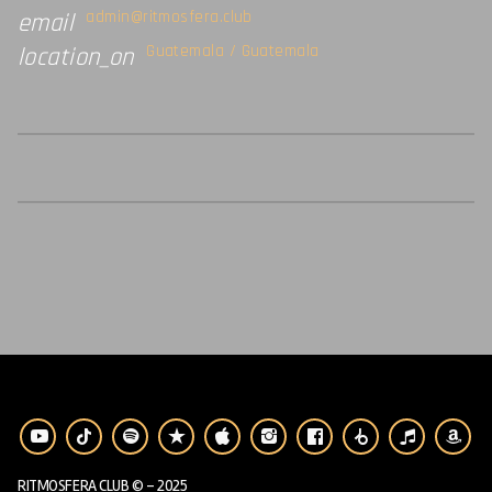
admin@ritmosfera.club
email
Guatemala / Guatemala
location_on
RITMOSFERA CLUB © - 2025