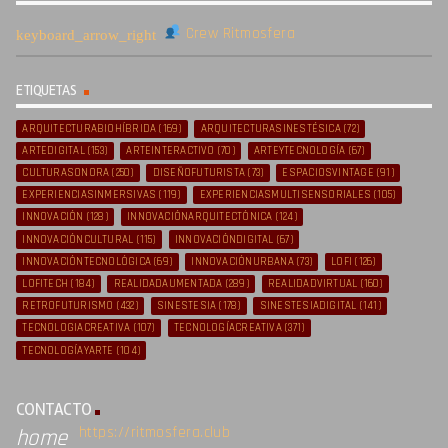
Crew Ritmosfera
ETIQUETAS
ARQUITECTURABIOHÍBRIDA
(169)
ARQUITECTURASINESTÉSICA
(72)
ARTEDIGITAL
(153)
ARTEINTERACTIVO
(70)
ARTEYTECNOLOGÍA
(67)
CULTURASONORA
(250)
DISEÑOFUTURISTA
(73)
ESPACIOSVINTAGE
(91)
EXPERIENCIASINMERSIVAS
(119)
EXPERIENCIASMULTISENSORIALES
(105)
INNOVACIÓN
(128)
INNOVACIÓNARQUITECTÓNICA
(124)
INNOVACIÓNCULTURAL
(115)
INNOVACIÓNDIGITAL
(67)
INNOVACIÓNTECNOLÓGICA
(69)
INNOVACIÓNURBANA
(73)
LOFI
(126)
LOFITECH
(184)
REALIDADAUMENTADA
(289)
REALIDADVIRTUAL
(160)
RETROFUTURISMO
(432)
SINESTESIA
(178)
SINESTESIADIGITAL
(141)
TECNOLOGIACREATIVA
(107)
TECNOLOGÍACREATIVA
(371)
TECNOLOGÍAYARTE
(104)
CONTACTO
https://ritmosfera.club
home