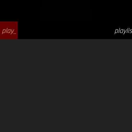
play_
playlis
arrow
t_play