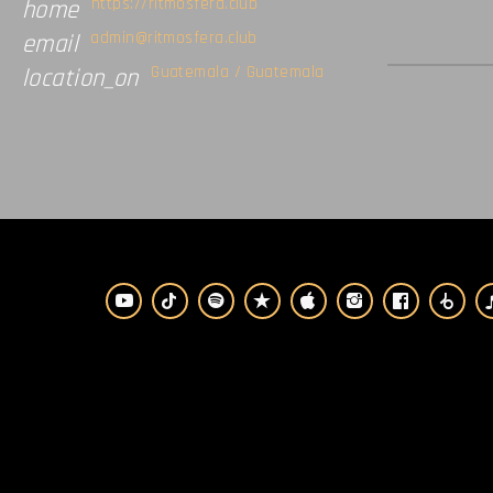
https://ritmosfera.club
home
admin@ritmosfera.club
email
Guatemala / Guatemala
location_on