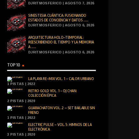
DJRITMOSFERICO | AGOSTO 7, 2026
SINESTESIA CUÁNTICA: FUSIONANDO
ESTADOS DE CONCIENCIA Y DATOS ......
DJRITMOSFERICO | AGOSTO 6, 2026
ARQUITECTURA HOLO-TEMPORAL:
REESCRIBIENDO EL TIEMPO Y LA MEMORIA
A ......
DJRITMOSFERICO | AGOSTO 6, 2026
TOP 10
LA PLAYA RE-MIX VOL. 1 – CALOR URBANO
1 PISTAS | 2022
RETRO GOLD VOL. 1 – DJ CHAN:
COLECCIÓN ÉPICA
2 PISTAS | 2020
GUARACHATON VOL. 2 – SET BAILABLE SIN
FRENO
1 PISTAS | 2022
ELECTRIC PULSE – VOL. 5: HIMNOS DE LA
ELECTRÓNICA
3 PISTAS | 2020