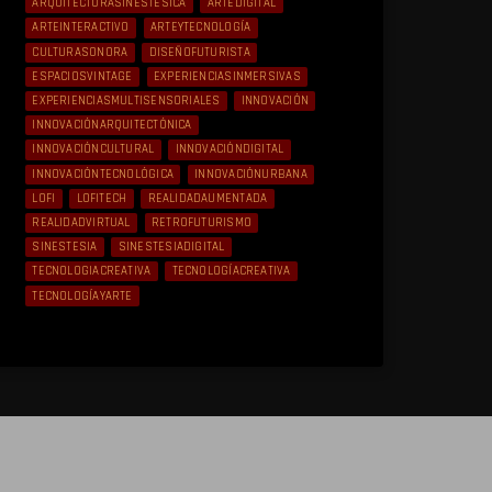
ARQUITECTURASINESTÉSICA
ARTEDIGITAL
ARTEINTERACTIVO
ARTEYTECNOLOGÍA
CULTURASONORA
DISEÑOFUTURISTA
ESPACIOSVINTAGE
EXPERIENCIASINMERSIVAS
EXPERIENCIASMULTISENSORIALES
INNOVACIÓN
INNOVACIÓNARQUITECTÓNICA
INNOVACIÓNCULTURAL
INNOVACIÓNDIGITAL
INNOVACIÓNTECNOLÓGICA
INNOVACIÓNURBANA
LOFI
LOFITECH
REALIDADAUMENTADA
REALIDADVIRTUAL
RETROFUTURISMO
SINESTESIA
SINESTESIADIGITAL
TECNOLOGIACREATIVA
TECNOLOGÍACREATIVA
TECNOLOGÍAYARTE