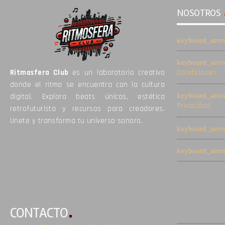
NOSOTROS
Ritmosfera Club
es un laboratorio creativo
Condiciones
donde el ritmo se encuentra con la cultura
digital. Explora beats únicos, estética
Privacidad
retrofuturista y recursos para creadores.
Unete y transforma tu universo sonoro.
CONTACTO