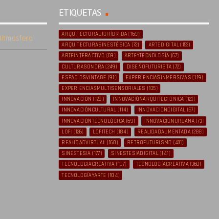
ETIQUETAS
ARQUITECTURABIOHÍBRIDA
(169)
itmosfera
ARQUITECTURASINESTÉSICA
(72)
ARTEDIGITAL
(153)
ARTEINTERACTIVO
(69)
ARTEYTECNOLOGÍA
(67)
CULTURASONORA
(249)
DISEÑOFUTURISTA
(72)
ESPACIOSVINTAGE
(91)
EXPERIENCIASINMERSIVAS
(119)
EXPERIENCIASMULTISENSORIALES
(105)
INNOVACIÓN
(128)
INNOVACIÓNARQUITECTÓNICA
(123)
INNOVACIÓNCULTURAL
(114)
INNOVACIÓNDIGITAL
(67)
INNOVACIÓNTECNOLÓGICA
(69)
INNOVACIÓNURBANA
(73)
LOFI
(126)
LOFITECH
(184)
REALIDADAUMENTADA
(288)
REALIDADVIRTUAL
(160)
RETROFUTURISMO
(431)
SINESTESIA
(177)
SINESTESIADIGITAL
(141)
TECNOLOGIACREATIVA
(107)
TECNOLOGÍACREATIVA
(368)
TECNOLOGÍAYARTE
(104)