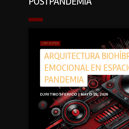
POSTPANDEMIA
LOFI GLITCH
ARQUITECTURA BIOHÍBR
EMOCIONAL EN ESPACI
PANDEMIA
DJRITMOSFERICO | MAYO 25, 2026