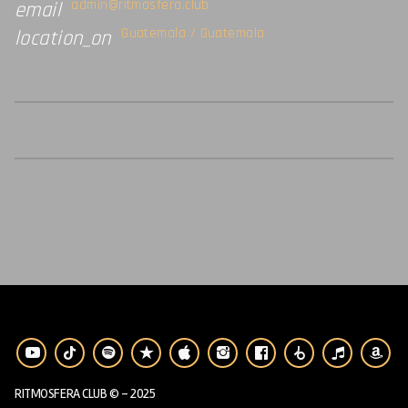
admin@ritmosfera.club
email
Guatemala / Guatemala
location_on
RITMOSFERA CLUB © - 2025