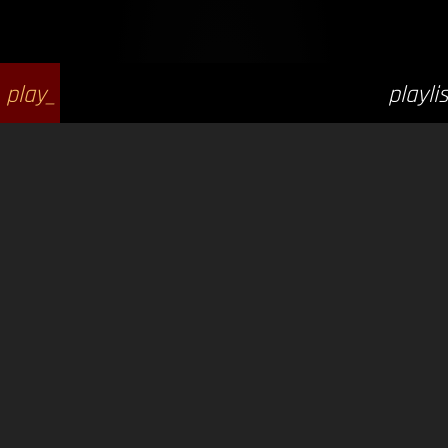
play_
playlis
arrow
t_play