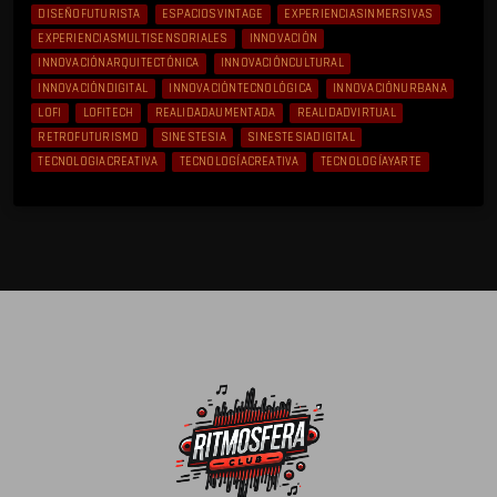
DISEÑOFUTURISTA
ESPACIOSVINTAGE
EXPERIENCIASINMERSIVAS
EXPERIENCIASMULTISENSORIALES
INNOVACIÓN
INNOVACIÓNARQUITECTÓNICA
INNOVACIÓNCULTURAL
INNOVACIÓNDIGITAL
INNOVACIÓNTECNOLÓGICA
INNOVACIÓNURBANA
LOFI
LOFITECH
REALIDADAUMENTADA
REALIDADVIRTUAL
RETROFUTURISMO
SINESTESIA
SINESTESIADIGITAL
TECNOLOGIACREATIVA
TECNOLOGÍACREATIVA
TECNOLOGÍAYARTE