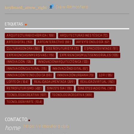
Crew Ritmosfera
ETIQUETAS
ARQUITECTURABIOHÍBRIDA
(169)
ARQUITECTURASINESTÉSICA
(72)
ARTEDIGITAL
(153)
ARTEINTERACTIVO
(69)
ARTEYTECNOLOGÍA
(67)
CULTURASONORA
(250)
DISEÑOFUTURISTA
(72)
ESPACIOSVINTAGE
(91)
EXPERIENCIASINMERSIVAS
(119)
EXPERIENCIASMULTISENSORIALES
(105)
INNOVACIÓN
(128)
INNOVACIÓNARQUITECTÓNICA
(123)
INNOVACIÓNCULTURAL
(115)
INNOVACIÓNDIGITAL
(67)
INNOVACIÓNTECNOLÓGICA
(69)
INNOVACIÓNURBANA
(73)
LOFI
(126)
LOFITECH
(184)
REALIDADAUMENTADA
(289)
REALIDADVIRTUAL
(160)
RETROFUTURISMO
(432)
SINESTESIA
(178)
SINESTESIADIGITAL
(141)
TECNOLOGIACREATIVA
(107)
TECNOLOGÍACREATIVA
(369)
TECNOLOGÍAYARTE
(104)
CONTACTO
https://ritmosfera.club
home