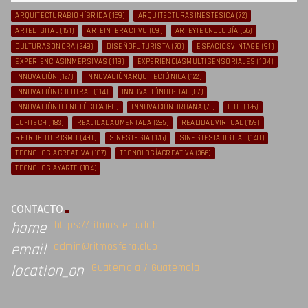
ARQUITECTURABIOHÍBRIDA
(169)
ARQUITECTURASINESTÉSICA
(72)
ARTEDIGITAL
(151)
ARTEINTERACTIVO
(69)
ARTEYTECNOLOGÍA
(66)
CULTURASONORA
(249)
DISEÑOFUTURISTA
(70)
ESPACIOSVINTAGE
(91)
EXPERIENCIASINMERSIVAS
(119)
EXPERIENCIASMULTISENSORIALES
(104)
INNOVACIÓN
(127)
INNOVACIÓNARQUITECTÓNICA
(122)
INNOVACIÓNCULTURAL
(114)
INNOVACIÓNDIGITAL
(67)
INNOVACIÓNTECNOLÓGICA
(68)
INNOVACIÓNURBANA
(73)
LOFI
(126)
LOFITECH
(183)
REALIDADAUMENTADA
(285)
REALIDADVIRTUAL
(159)
RETROFUTURISMO
(430)
SINESTESIA
(176)
SINESTESIADIGITAL
(140)
TECNOLOGIACREATIVA
(107)
TECNOLOGÍACREATIVA
(366)
TECNOLOGÍAYARTE
(104)
CONTACTO
https://ritmosfera.club
home
admin@ritmosfera.club
email
Guatemala / Guatemala
location_on