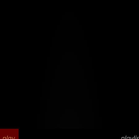
play_
playlis