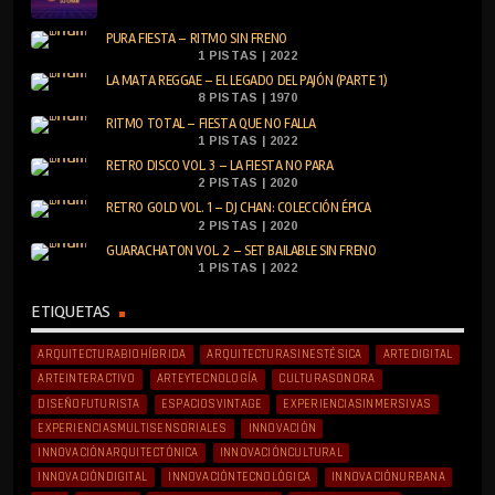
PURA FIESTA – RITMO SIN FRENO
1 PISTAS | 2022
LA MATA REGGAE – EL LEGADO DEL PAJÓN (PARTE 1)
8 PISTAS | 1970
RITMO TOTAL – FIESTA QUE NO FALLA
1 PISTAS | 2022
RETRO DISCO VOL. 3 – LA FIESTA NO PARA
2 PISTAS | 2020
RETRO GOLD VOL. 1 – DJ CHAN: COLECCIÓN ÉPICA
2 PISTAS | 2020
GUARACHATON VOL. 2 – SET BAILABLE SIN FRENO
1 PISTAS | 2022
ETIQUETAS
ARQUITECTURABIOHÍBRIDA
ARQUITECTURASINESTÉSICA
ARTEDIGITAL
ARTEINTERACTIVO
ARTEYTECNOLOGÍA
CULTURASONORA
DISEÑOFUTURISTA
ESPACIOSVINTAGE
EXPERIENCIASINMERSIVAS
EXPERIENCIASMULTISENSORIALES
INNOVACIÓN
INNOVACIÓNARQUITECTÓNICA
INNOVACIÓNCULTURAL
INNOVACIÓNDIGITAL
INNOVACIÓNTECNOLÓGICA
INNOVACIÓNURBANA