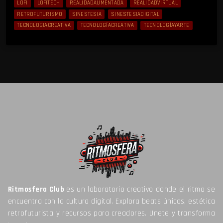
LOFI
LOFITECH
REALIDADAUMENTADA
REALIDADVIRTUAL
RETROFUTURISMO
SINESTESIA
SINESTESIADIGITAL
TECNOLOGIACREATIVA
TECNOLOGÍACREATIVA
TECNOLOGÍAYARTE
Ritmosfera Club
es un laboratorio creativo donde el ritmo se
encuentra con la cultura digital. Explora beats únicos, estética
retrofuturista y recursos para creadores. Unete y transforma