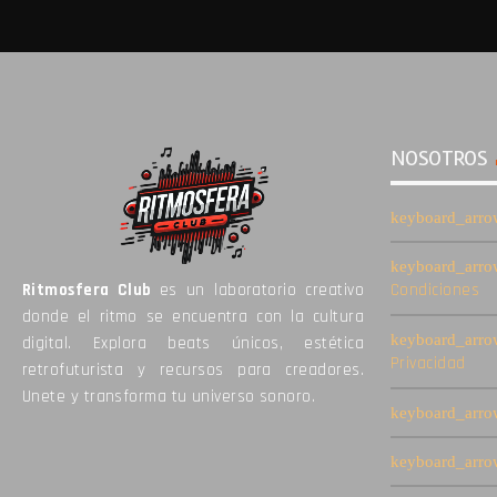
NOSOTROS
Ritmosfera Club
es un laboratorio creativo
Condiciones
donde el ritmo se encuentra con la cultura
digital. Explora beats únicos, estética
Privacidad
retrofuturista y recursos para creadores.
Unete y transforma tu universo sonoro.