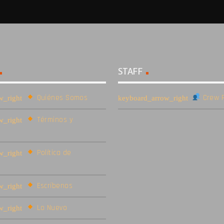
STAFF
Quiénes Somos
Crew R
Términos y
Política de
Escríbenos
Lo Nuevo