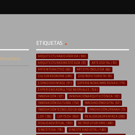
ETIQUETAS
ARQUITECTURABIOHÍBRIDA
(169)
itmosfera
ARQUITECTURASINESTÉSICA
(72)
ARTEDIGITAL
(151)
ARTEINTERACTIVO
(69)
ARTEYTECNOLOGÍA
(66)
CULTURASONORA
(249)
DISEÑOFUTURISTA
(70)
ESPACIOSVINTAGE
(91)
EXPERIENCIASINMERSIVAS
(119)
EXPERIENCIASMULTISENSORIALES
(104)
INNOVACIÓN
(127)
INNOVACIÓNARQUITECTÓNICA
(122)
INNOVACIÓNCULTURAL
(114)
INNOVACIÓNDIGITAL
(67)
INNOVACIÓNTECNOLÓGICA
(68)
INNOVACIÓNURBANA
(73)
LOFI
(126)
LOFITECH
(184)
REALIDADAUMENTADA
(285)
REALIDADVIRTUAL
(159)
RETROFUTURISMO
(430)
SINESTESIA
(176)
SINESTESIADIGITAL
(140)