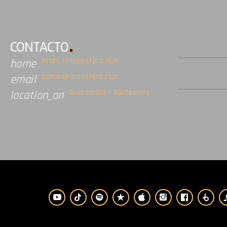
CONTACTO
https://ritmosfera.club
home
admin@ritmosfera.club
email
Guatemala / Guatemala
location_on