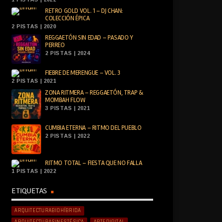
RETRO GOLD VOL. 1 – DJ CHAN:
COLECCIÓN ÉPICA
2 PISTAS | 2020
REGGAETÓN SIN EDAD – PASADO Y
PERREO
2 PISTAS | 2024
FIEBRE DE MERENGUE – VOL. 3
2 PISTAS | 2021
ZONA RITMERA – REGGAETÓN, TRAP &
MOMBAH FLOW
3 PISTAS | 2021
CUMBIA ETERNA – RITMO DEL PUEBLO
2 PISTAS | 2022
RITMO TOTAL – FIESTA QUE NO FALLA
1 PISTAS | 2022
ETIQUETAS
ARQUITECTURABIOHÍBRIDA
ARQUITECTURASINESTÉSICA
ARTEDIGITAL