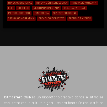
INNOVACIÓNDIGITAL
INNOVACIÓNTECNOLÓGICA
INNOVACIÓNURBANA
LOFI
LOFITECH
REALIDADAUMENTADA
REALIDADVIRTUAL
RETROFUTURISMO
SINESTESIA
SINESTESIADIGITAL
TECNOLOGIACREATIVA
TECNOLOGÍACREATIVA
TECNOLOGÍAYARTE
Ritmosfera Club
es un laboratorio creativo donde el ritmo se
encuentra con la cultura digital. Explora beats únicos, estética