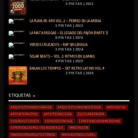
3 PISTAS | 2021
LA PLAYA RE-MIX VOL. 2 – PERREO EN LA ARENA
1 PISTAS | 2022
LA MATA REGGAE – EL LEGADO DEL PAJÓN (PARTE 1)
8 PISTAS | 1970
VERSOS CRUZADOS – RAP SIN LENGUA
1 PISTAS | 2024
SOLAR BEATS – VOL. 2: RITMOS EN LLAMAS
4 PISTAS | 2020
BAILAN LOS TIEMPOS – SET RETRO LATINO VOL. 4
2 PISTAS | 2020
ETIQUETAS
ARQUITECTURABIOHÍBRIDA
ARQUITECTURASINESTÉSICA
ARTEDIGITAL
ARTEINTERACTIVO
ARTEYTECNOLOGÍA
CULTURASONORA
DISEÑOFUTURISTA
ESPACIOSVINTAGE
EXPERIENCIASINMERSIVAS
EXPERIENCIASMULTISENSORIALES
INNOVACIÓN
INNOVACIÓNARQUITECTÓNICA
INNOVACIÓNCULTURAL