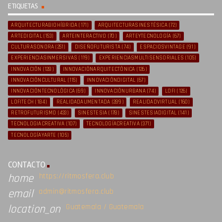
ETIQUETAS
ARQUITECTURABIOHÍBRIDA
(171)
ARQUITECTURASINESTÉSICA
(72)
ARTEDIGITAL
(153)
ARTEINTERACTIVO
(70)
ARTEYTECNOLOGÍA
(67)
CULTURASONORA
(251)
DISEÑOFUTURISTA
(74)
ESPACIOSVINTAGE
(91)
EXPERIENCIASINMERSIVAS
(119)
EXPERIENCIASMULTISENSORIALES
(105)
INNOVACIÓN
(128)
INNOVACIÓNARQUITECTÓNICA
(126)
INNOVACIÓNCULTURAL
(115)
INNOVACIÓNDIGITAL
(67)
INNOVACIÓNTECNOLÓGICA
(69)
INNOVACIÓNURBANA
(74)
LOFI
(126)
LOFITECH
(184)
REALIDADAUMENTADA
(289)
REALIDADVIRTUAL
(160)
RETROFUTURISMO
(433)
SINESTESIA
(178)
SINESTESIADIGITAL
(141)
TECNOLOGIACREATIVA
(107)
TECNOLOGÍACREATIVA
(371)
TECNOLOGÍAYARTE
(105)
CONTACTO
https://ritmosfera.club
home
admin@ritmosfera.club
email
Guatemala / Guatemala
location_on