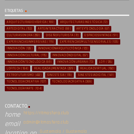
ETIQUETAS
ARQUITECTURABIOHÍBRIDA
(169)
ARQUITECTURASINESTÉSICA
(72)
ARTEDIGITAL
(153)
ARTEINTERACTIVO
(69)
ARTEYTECNOLOGÍA
(67)
CULTURASONORA
(250)
DISEÑOFUTURISTA
(72)
ESPACIOSVINTAGE
(91)
EXPERIENCIASINMERSIVAS
(119)
EXPERIENCIASMULTISENSORIALES
(105)
INNOVACIÓN
(128)
INNOVACIÓNARQUITECTÓNICA
(123)
INNOVACIÓNCULTURAL
(115)
INNOVACIÓNDIGITAL
(67)
INNOVACIÓNTECNOLÓGICA
(69)
INNOVACIÓNURBANA
(73)
LOFI
(126)
LOFITECH
(184)
REALIDADAUMENTADA
(289)
REALIDADVIRTUAL
(160)
RETROFUTURISMO
(432)
SINESTESIA
(178)
SINESTESIADIGITAL
(141)
TECNOLOGIACREATIVA
(107)
TECNOLOGÍACREATIVA
(369)
TECNOLOGÍAYARTE
(104)
CONTACTO
https://ritmosfera.club
home
admin@ritmosfera.club
email
Guatemala / Guatemala
location_on