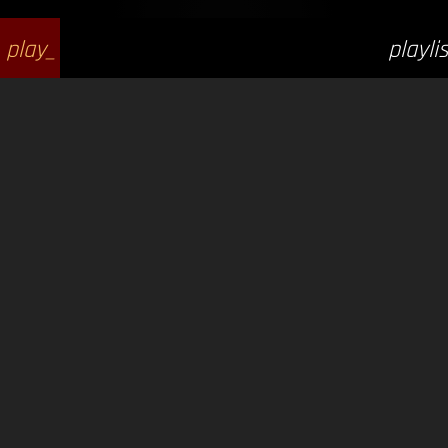
play_
playlis
arrow
t_play