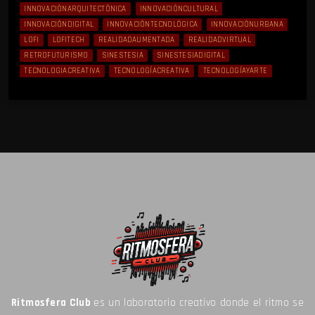
INNOVACIÓNARQUITECTÓNICA
INNOVACIÓNCULTURAL
INNOVACIÓNDIGITAL
INNOVACIÓNTECNOLÓGICA
INNOVACIÓNURBANA
LOFI
LOFITECH
REALIDADAUMENTADA
REALIDADVIRTUAL
RETROFUTURISMO
SINESTESIA
SINESTESIADIGITAL
TECNOLOGIACREATIVA
TECNOLOGÍACREATIVA
TECNOLOGÍAYARTE
Ritmosfera Club
es un laboratorio creativo donde el ritmo se