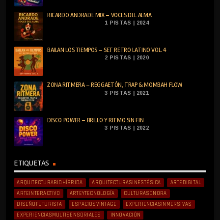
RICARDO ANDRADE MIX – VOCES DEL ALMA
1 PISTAS | 2024
BAILAN LOS TIEMPOS – SET RETRO LATINO VOL. 4
2 PISTAS | 2020
ZONA RITMERA – REGGAETÓN, TRAP & MOMBAH FLOW
3 PISTAS | 2021
DISCO POWER – BRILLO Y RITMO SIN FIN
3 PISTAS | 2022
ETIQUETAS
ARQUITECTURABIOHÍBRIDA
ARQUITECTURASINESTÉSICA
ARTEDIGITAL
ARTEINTERACTIVO
ARTEYTECNOLOGÍA
CULTURASONORA
DISEÑOFUTURISTA
ESPACIOSVINTAGE
EXPERIENCIASINMERSIVAS
EXPERIENCIASMULTISENSORIALES
INNOVACIÓN