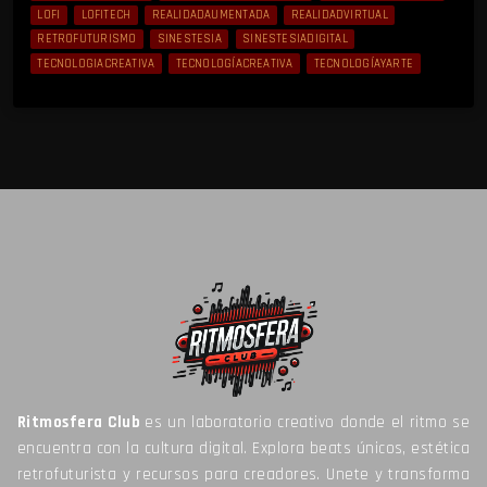
LOFI
LOFITECH
REALIDADAUMENTADA
REALIDADVIRTUAL
RETROFUTURISMO
SINESTESIA
SINESTESIADIGITAL
TECNOLOGIACREATIVA
TECNOLOGÍACREATIVA
TECNOLOGÍAYARTE
Ritmosfera Club
es un laboratorio creativo donde el ritmo se
encuentra con la cultura digital. Explora beats únicos, estética
retrofuturista y recursos para creadores. Unete y transforma