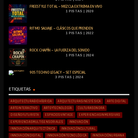
FREESTYLE TOTAL – MEZCLA EXTREMA EN VIVO
1 PISTAS | 2020
RITMO SALVAJE – CLÁSICOS QUE PRENDEN
1 PISTAS | 2022
ROCK CHAPÍN – LA FUERZA DEL SONIDO
1 PISTAS | 2024
90S TECHNO LEGACY – SET ESPECIAL
3 PISTAS | 2024
ETIQUETAS
ARQUITECTURABIOHÍBRIDA
ARQUITECTURASINESTÉSICA
ARTEDIGITAL
ARTEINTERACTIVO
ARTEYTECNOLOGÍA
CULTURASONORA
DISEÑOFUTURISTA
ESPACIOSVINTAGE
EXPERIENCIASINMERSIVAS
EXPERIENCIASMULTISENSORIALES
INNOVACIÓN
INNOVACIÓNARQUITECTÓNICA
INNOVACIÓNCULTURAL
INNOVACIÓNDIGITAL
INNOVACIÓNTECNOLÓGICA
INNOVACIÓNURBANA