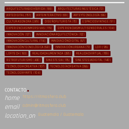
ARQUITECTURABIOHÍBRIDA
(169)
ARQUITECTURASINESTÉSICA
(72)
ARTEDIGITAL
(151)
ARTEINTERACTIVO
(69)
ARTEYTECNOLOGÍA
(66)
CULTURASONORA
(249)
DISEÑOFUTURISTA
(70)
ESPACIOSVINTAGE
(91)
EXPERIENCIASINMERSIVAS
(119)
EXPERIENCIASMULTISENSORIALES
(104)
INNOVACIÓN
(127)
INNOVACIÓNARQUITECTÓNICA
(122)
INNOVACIÓNCULTURAL
(114)
INNOVACIÓNDIGITAL
(67)
INNOVACIÓNTECNOLÓGICA
(68)
INNOVACIÓNURBANA
(73)
LOFI
(126)
LOFITECH
(183)
REALIDADAUMENTADA
(285)
REALIDADVIRTUAL
(159)
RETROFUTURISMO
(430)
SINESTESIA
(176)
SINESTESIADIGITAL
(140)
TECNOLOGIACREATIVA
(107)
TECNOLOGÍACREATIVA
(366)
TECNOLOGÍAYARTE
(104)
CONTACTO
https://ritmosfera.club
home
admin@ritmosfera.club
email
Guatemala / Guatemala
location_on