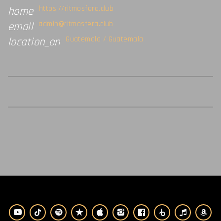
https://ritmosfera.club
home
admin@ritmosfera.club
email
Guatemala / Guatemala
location_on