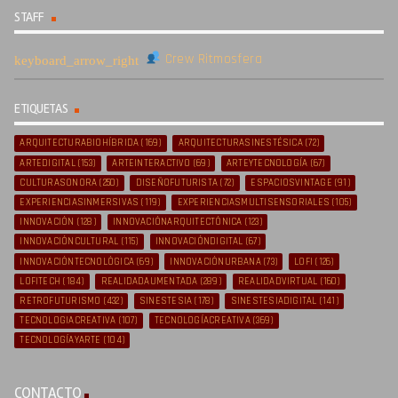
STAFF
Crew Ritmosfera
ETIQUETAS
ARQUITECTURABIOHÍBRIDA
(169)
ARQUITECTURASINESTÉSICA
(72)
ARTEDIGITAL
(153)
ARTEINTERACTIVO
(69)
ARTEYTECNOLOGÍA
(67)
CULTURASONORA
(250)
DISEÑOFUTURISTA
(72)
ESPACIOSVINTAGE
(91)
EXPERIENCIASINMERSIVAS
(119)
EXPERIENCIASMULTISENSORIALES
(105)
INNOVACIÓN
(128)
INNOVACIÓNARQUITECTÓNICA
(123)
INNOVACIÓNCULTURAL
(115)
INNOVACIÓNDIGITAL
(67)
INNOVACIÓNTECNOLÓGICA
(69)
INNOVACIÓNURBANA
(73)
LOFI
(126)
LOFITECH
(184)
REALIDADAUMENTADA
(289)
REALIDADVIRTUAL
(160)
RETROFUTURISMO
(432)
SINESTESIA
(178)
SINESTESIADIGITAL
(141)
TECNOLOGIACREATIVA
(107)
TECNOLOGÍACREATIVA
(369)
TECNOLOGÍAYARTE
(104)
CONTACTO