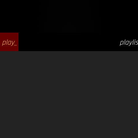
play_
playlis
arrow
t_play