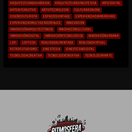
ARQUITECTURABIOHÍBRIDA
ARQUITECTURASINESTÉSICA
ARTEDIGITAL
ARTEINTERACTIVO
ARTEYTECNOLOGÍA
CULTURASONORA
DISEÑOFUTURISTA
ESPACIOSVINTAGE
EXPERIENCIASINMERSIVAS
EXPERIENCIASMULTISENSORIALES
INNOVACIÓN
INNOVACIÓNARQUITECTÓNICA
INNOVACIÓNCULTURAL
INNOVACIÓNDIGITAL
INNOVACIÓNTECNOLÓGICA
INNOVACIÓNURBANA
LOFI
LOFITECH
REALIDADAUMENTADA
REALIDADVIRTUAL
RETROFUTURISMO
SINESTESIA
SINESTESIADIGITAL
TECNOLOGIACREATIVA
TECNOLOGÍACREATIVA
TECNOLOGÍAYARTE