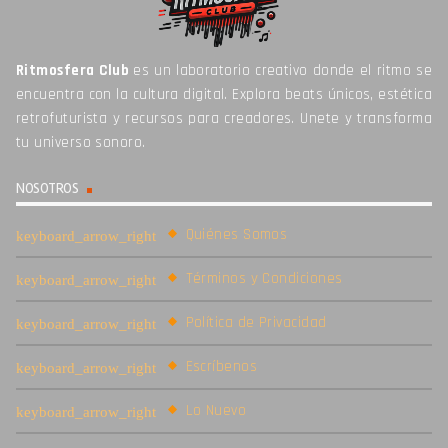
Ritmosfera Club
es un laboratorio creativo donde el ritmo se
encuentra con la cultura digital. Explora beats únicos, estética
retrofuturista y recursos para creadores. Unete y transforma
tu universo sonoro.
NOSOTROS
Quiénes Somos
Términos y Condiciones
Política de Privacidad
Escríbenos
Lo Nuevo