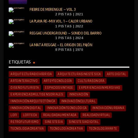
FIEBRE DE MERENGUE – VOL. 3
2 PISTAS | 2021
LA PLAYA RE-MIX VOL. 1 – CALOR URBANO
1 PISTAS | 2022
REGGAE UNDERGROUND – SONIDO DEL BARRIO
1 PISTAS | 2024
LA MATA REGGAE – EL ORIGEN DEL PAJÓN
8 PISTAS | 1970
ETIQUETAS
ARQUITECTURABIOHÍBRIDA
ARQUITECTURASINESTÉSICA
ARTEDIGITAL
ARTEINTERACTIVO
ARTEYTECNOLOGÍA
CULTURASONORA
DISEÑOFUTURISTA
ESPACIOSVINTAGE
EXPERIENCIASINMERSIVAS
EXPERIENCIASMULTISENSORIALES
INNOVACIÓN
INNOVACIÓNARQUITECTÓNICA
INNOVACIÓNCULTURAL
INNOVACIÓNDIGITAL
INNOVACIÓNTECNOLÓGICA
INNOVACIÓNURBANA
LOFI
LOFITECH
REALIDADAUMENTADA
REALIDADVIRTUAL
RETROFUTURISMO
SINESTESIA
SINESTESIADIGITAL
TECNOLOGIACREATIVA
TECNOLOGÍACREATIVA
TECNOLOGÍAYARTE