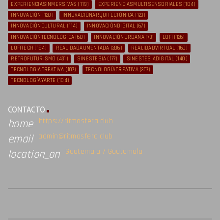
EXPERIENCIASINMERSIVAS
(119)
EXPERIENCIASMULTISENSORIALES
(104)
INNOVACIÓN
(128)
INNOVACIÓNARQUITECTÓNICA
(123)
INNOVACIÓNCULTURAL
(114)
INNOVACIÓNDIGITAL
(67)
INNOVACIÓNTECNOLÓGICA
(68)
INNOVACIÓNURBANA
(73)
LOFI
(126)
LOFITECH
(184)
REALIDADAUMENTADA
(286)
REALIDADVIRTUAL
(160)
RETROFUTURISMO
(431)
SINESTESIA
(177)
SINESTESIADIGITAL
(140)
TECNOLOGIACREATIVA
(107)
TECNOLOGÍACREATIVA
(367)
TECNOLOGÍAYARTE
(104)
CONTACTO
https://ritmosfera.club
home
admin@ritmosfera.club
email
Guatemala / Guatemala
location_on