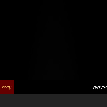
play_
playlis
arrow
t_play