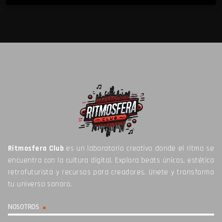
Ritmosfera Club
es un laboratorio creativo donde el ritmo se
encuentra con la cultura digital. Explora beats únicos, estética
retrofuturista y recursos para creadores. Unete y transforma
tu universo sonoro.
NOSOTROS