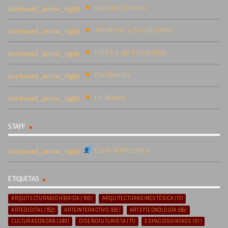
Quiénes Somos
Términos y Condiciones
Política de Privacidad
Escríbenos
Lo Nuevo
STAFF
Crew Ritmosfera
ETIQUETAS
ARQUITECTURABIOHÍBRIDA
(169)
ARQUITECTURASINESTÉSICA
(72)
ARTEDIGITAL
(152)
ARTEINTERACTIVO
(69)
ARTEYTECNOLOGÍA
(66)
CULTURASONORA
(249)
DISEÑOFUTURISTA
(71)
ESPACIOSVINTAGE
(91)