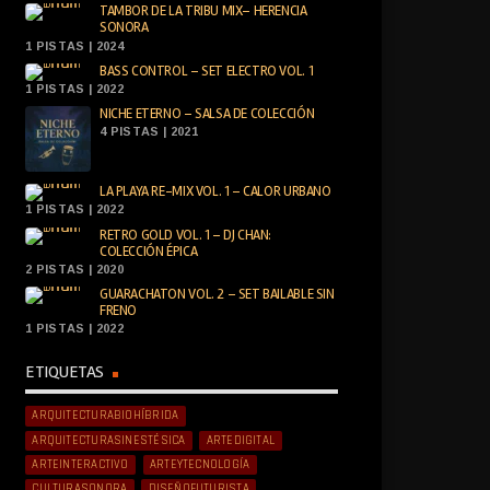
TAMBOR DE LA TRIBU MIX– HERENCIA
SONORA
1 PISTAS | 2024
BASS CONTROL – SET ELECTRO VOL. 1
1 PISTAS | 2022
NICHE ETERNO – SALSA DE COLECCIÓN
4 PISTAS | 2021
LA PLAYA RE-MIX VOL. 1 – CALOR URBANO
1 PISTAS | 2022
RETRO GOLD VOL. 1 – DJ CHAN:
COLECCIÓN ÉPICA
2 PISTAS | 2020
GUARACHATON VOL. 2 – SET BAILABLE SIN
FRENO
1 PISTAS | 2022
ETIQUETAS
ARQUITECTURABIOHÍBRIDA
ARQUITECTURASINESTÉSICA
ARTEDIGITAL
ARTEINTERACTIVO
ARTEYTECNOLOGÍA
CULTURASONORA
DISEÑOFUTURISTA