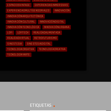
ESPACIOSVINTAGE
EXPERIENCIASINMERSIVAS
EXPERIENCIASMULTISENSORIALES
INNOVACIÓN
INNOVACIÓNARQUITECTÓNICA
INNOVACIÓNCULTURAL
INNOVACIÓNDIGITAL
INNOVACIÓNTECNOLÓGICA
INNOVACIÓNURBANA
LOFI
LOFITECH
REALIDADAUMENTADA
REALIDADVIRTUAL
RETROFUTURISMO
SINESTESIA
SINESTESIADIGITAL
TECNOLOGIACREATIVA
TECNOLOGÍACREATIVA
TECNOLOGÍAYARTE
ETIQUETAS