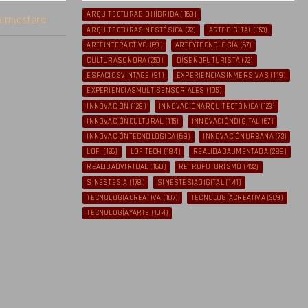
ARQUITECTURABIOHÍBRIDA
(169)
itmosfera
ARQUITECTURASINESTÉSICA
(72)
ARTEDIGITAL
(153)
ARTEINTERACTIVO
(69)
ARTEYTECNOLOGÍA
(67)
CULTURASONORA
(250)
DISEÑOFUTURISTA
(72)
ESPACIOSVINTAGE
(91)
EXPERIENCIASINMERSIVAS
(119)
EXPERIENCIASMULTISENSORIALES
(105)
INNOVACIÓN
(128)
INNOVACIÓNARQUITECTÓNICA
(123)
INNOVACIÓNCULTURAL
(115)
INNOVACIÓNDIGITAL
(67)
INNOVACIÓNTECNOLÓGICA
(69)
INNOVACIÓNURBANA
(73)
LOFI
(126)
LOFITECH
(184)
REALIDADAUMENTADA
(289)
REALIDADVIRTUAL
(160)
RETROFUTURISMO
(432)
SINESTESIA
(178)
SINESTESIADIGITAL
(141)
TECNOLOGIACREATIVA
(107)
TECNOLOGÍACREATIVA
(369)
TECNOLOGÍAYARTE
(104)