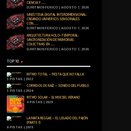
CIENCIA Y ......
DJRITMOSFERICO | AGOSTO 7, 2026
SINESTESIA DIGITAL INTERDIMENSIONAL:
CREANDO UNIVERSOS SENSORIALES
CON......
DJRITMOSFERICO | AGOSTO 7, 2026
ARQUITECTURA HOLO-TEMPORAL:
SINCRONIZACIÓN DE MEMORIAS
COLECTIVAS EN ......
DJRITMOSFERICO | AGOSTO 7, 2026
TOP 10
RITMO TOTAL – FIESTA QUE NO FALLA
1 PISTAS | 2022
CORRIDOS DE RAÍZ – SONIDO DEL PUEBLO
1 PISTAS | 2024
RITMO SOLAR – EL MIX DEL VERANO
4 PISTAS | 2020
LA MATA REGGAE – EL LEGADO DEL PAJÓN
(PARTE 1)
8 PISTAS | 1970