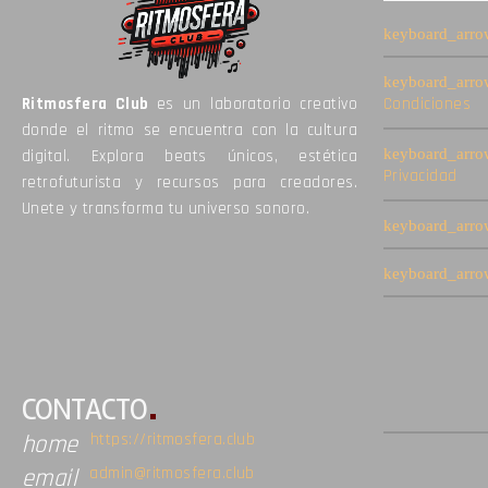
Ritmosfera Club
es un laboratorio creativo
Condiciones
donde el ritmo se encuentra con la cultura
digital. Explora beats únicos, estética
Privacidad
retrofuturista y recursos para creadores.
Unete y transforma tu universo sonoro.
CONTACTO
https://ritmosfera.club
home
admin@ritmosfera.club
email